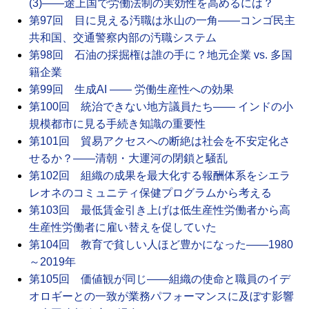
(3)――途上国で労働法制の実効性を高めるには？
第97回 目に見える汚職は氷山の一角――コンゴ民主
共和国、交通警察内部の汚職システム
第98回 石油の採掘権は誰の手に？地元企業 vs. 多国
籍企業
第99回 生成AI ―― 労働生産性への効果
第100回 統治できない地方議員たち―― インドの小
規模都市に見る手続き知識の重要性
第101回 貿易アクセスへの断絶は社会を不安定化さ
せるか？――清朝・大運河の閉鎖と騒乱
第102回 組織の成果を最大化する報酬体系をシエラ
レオネのコミュニティ保健プログラムから考える
第103回 最低賃金引き上げは低生産性労働者から高
生産性労働者に雇い替えを促していた
第104回 教育で貧しい人ほど豊かになった――1980
～2019年
第105回 価値観が同じ――組織の使命と職員のイデ
オロギーとの一致が業務パフォーマンスに及ぼす影響