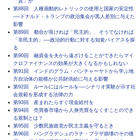
「質」か
第88回 人種扇動的レトリックの使用と国家の安定性
──ドナルド・トランプの政治集会が黒人差別に与えた
影響
第89回 都合が良ければ「民主的」、そうでなければ
「非民主的」──政治的行動に対する知覚バイアスを探
る
第90回 融資金を夫から遠ざけることができたらマイ
クロファイナンスの効果が大きくなるかもしれない
第91回 インドのグラム・パンチャーヤトから学ぶ地
方自治体の規模が公共財供給に与える影響
第92回 ルールにはルールを──シナリオ実験が示す社
会規範を形成する法律の力
第93回 産まれたらすぐ現金給付を
第94回 売買春市場から人身売買をなくすことのでき
る規制とは？
第95回 少数民族政党が民主主義を守るとき
第96回 バングラデシュのラナ・プラザ崩壊のその後