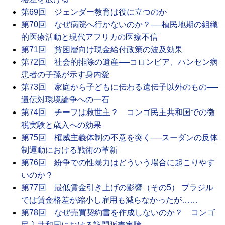
第69回 ジェンダー教育は役に立つのか
第70回 なぜ病院へ行かないのか？──植民地期の組織
的医療活動と現代アフリカの医療不信
第71回 貧困層向け現金給付政策の波及効果
第72回 社会的排除の遺産──コロンビア、ハンセン病
患者の子孫が示す身内愛
第73回 家庭から子どもに伝わる遺伝子以外のもの──
遺伝対環境論争への一石
第74回 チーフは救世主？ コンゴ民主共和国での徴
税実験と歳入への効果
第75回 権威主義体制の不意を突く──スーダンの反体
制運動における戦術の革新
第76回 紛争での性暴力はどういう場合に起こりやす
いのか？
第77回 最低賃金引き上げの影響（その5） ブラジル
では賃金格差が縮小し雇用も減らなかったが……
第78回 なぜ売買契約書を作成しないのか？ コンゴ