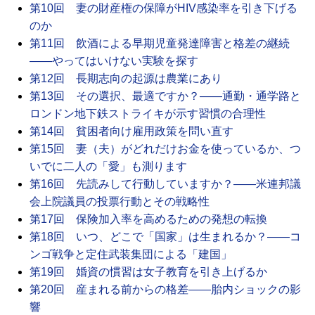
第10回 妻の財産権の保障がHIV感染率を引き下げる
のか
第11回 飲酒による早期児童発達障害と格差の継続
――やってはいけない実験を探す
第12回 長期志向の起源は農業にあり
第13回 その選択、最適ですか？――通勤・通学路と
ロンドン地下鉄ストライキが示す習慣の合理性
第14回 貧困者向け雇用政策を問い直す
第15回 妻（夫）がどれだけお金を使っているか、つ
いでに二人の「愛」も測ります
第16回 先読みして行動していますか？――米連邦議
会上院議員の投票行動とその戦略性
第17回 保険加入率を高めるための発想の転換
第18回 いつ、どこで「国家」は生まれるか？――コ
ンゴ戦争と定住武装集団による「建国」
第19回 婚資の慣習は女子教育を引き上げるか
第20回 産まれる前からの格差――胎内ショックの影
響