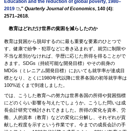
Education and the reduction of global poverty, 1980–
2019
,"
Quarterly Journal of Economics
, 140 (4):
2571–2618.
教育はどれだけ世界の貧困を減らしたのか
教育は貧困から脱却するのに最も重要な要素のひとつで
す。健康で紛争・犯罪などに巻き込まれず、就労に制限や
不当な差別がなければ、学歴に応じた所得を得ることがで
きます。
SDGs
（持続可能な開発目標）やその前身の
MDGs
（ミレニアム開発目標）においても就学率が達成目
標となり、とくに1980年代以降に世界各国の初等就学率は
100%近くまで到達しました。
では、こうした教育への努力は世界各国の所得や貧困指標
にどのくらい影響を与えたでしょうか。こうした問いは成
長会計研究で検討されてきました。所得の変化を資本、労
働、人的資本（教育）などの変化に分解し、それぞれが貢
献した程度を示すという作業です。今までの成長会計の手