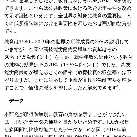
14%に急減しましたが、教育普及はその減少の35%を説明
できます。これらは公共政策における教育の重要性を改め
て示す証拠といえます。全世界を対象に教育の重要性、と
くに低所得階層における重要性を示したのは画期的な貢献
です。
教育は1980～2019年の世界の所得成長の25%を説明して
いますが、企業の高技能労働需要増加の貢献はその
30%（7.5%ポイント）を占め、就学年数の延伸という教育
の純粋な効果はその70%（17.5%ポイント）でした。高技
能労働供給が増えるとその価格（教育投資の収益率）は下
がりますが、それに対応して企業が高技能労働需要を増や
1
すことで、価格の減少を押し戻したと解釈できます
。
データ
本研究が所得階層別に教育の貢献を示すことができたの
は、用いたデータの種類と量が多いためです。
ILO
が収集
し多国間で比較可能にしたデータを154か国（2019年前