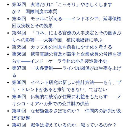
第32回 友達だけに「こっそり」やさしくします
か？ 国際制度の本質
第33回 モラルに訴える――インドネシア、延滞債権
回収実験とその効果
第34回 「コネ」による官僚の人事決定とその働きぶ
りへの影響――大英帝国、植民地総督に学ぶ
第35回 カップルの同意を前提に少子化を考える
第36回 携帯電話の普及が競争と企業成長の号砲を鳴
らす――インド・ケーララ州の小舟製造業小史
第37回 一夫多妻制――ライバル関係が出生率を上げ
る
第38回 イベント研究の新しい推計方法――もう、プ
リ・トレンドがあると推計できない、ではない
第39回 伝統的な統治が住民に利益をもたらす――メ
キシコ・オアハカ州での公共財の供給
第40回 なぜ勉強をさぼるのか？ 仲間内の評判が及
ぼす影響
第41回 戦争は増えているのか、減っているのか？