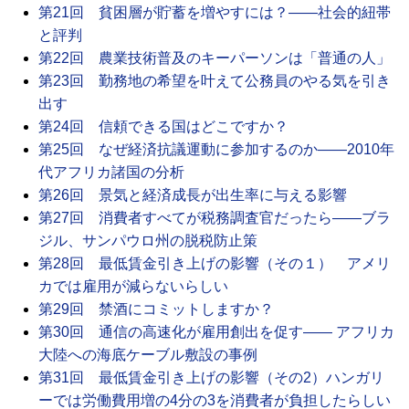
第21回 貧困層が貯蓄を増やすには？――社会的紐帯
と評判
第22回 農業技術普及のキーパーソンは「普通の人」
第23回 勤務地の希望を叶えて公務員のやる気を引き
出す
第24回 信頼できる国はどこですか？
第25回 なぜ経済抗議運動に参加するのか――2010年
代アフリカ諸国の分析
第26回 景気と経済成長が出生率に与える影響
第27回 消費者すべてが税務調査官だったら――ブラ
ジル、サンパウロ州の脱税防止策
第28回 最低賃金引き上げの影響（その１） アメリ
カでは雇用が減らないらしい
第29回 禁酒にコミットしますか？
第30回 通信の高速化が雇用創出を促す―― アフリカ
大陸への海底ケーブル敷設の事例
第31回 最低賃金引き上げの影響（その2）ハンガリ
ーでは労働費用増の4分の3を消費者が負担したらしい