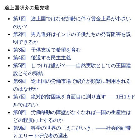
途上国研究の最先端
第1回 途上国ではなぜ加齢に伴う賃金上昇が小さい
のか？
第2回 男児選好はインドの子供たちの発育阻害を説
明できるか
第3回 子供支援で希望を育む
第4回 後退する民主主義
第5回 しつけは誰が？――自然実験としての王国建
設とその帰結
第6回 途上国の労働市場で紹介が頻繁に利用される
のはなぜか
第7回 絶対的貧困線を真面目に測り直す――1日1.9ド
ルではない
第8回 労働移動の障壁がなくなれば一国の生産性は
どの程度向上するのか
第9回 科学の世界の「えこひいき」――社会的紐帯
とエリート研究者の選出