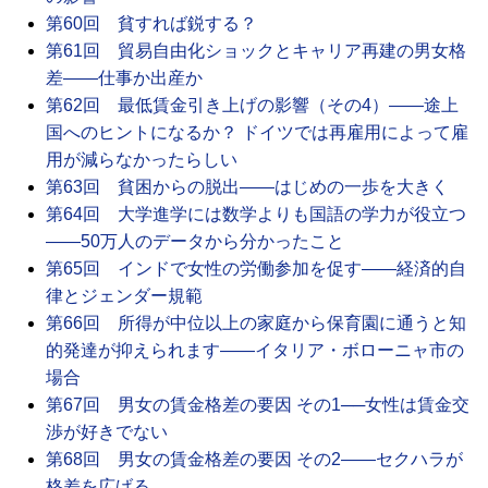
第60回 貧すれば鋭する？
第61回 貿易自由化ショックとキャリア再建の男女格
差――仕事か出産か
第62回 最低賃金引き上げの影響（その4）――途上
国へのヒントになるか？ ドイツでは再雇用によって雇
用が減らなかったらしい
第63回 貧困からの脱出――はじめの一歩を大きく
第64回 大学進学には数学よりも国語の学力が役立つ
――50万人のデータから分かったこと
第65回 インドで女性の労働参加を促す――経済的自
律とジェンダー規範
第66回 所得が中位以上の家庭から保育園に通うと知
的発達が抑えられます――イタリア・ボローニャ市の
場合
第67回 男女の賃金格差の要因 その1──女性は賃金交
渉が好きでない
第68回 男女の賃金格差の要因 その2――セクハラが
格差を広げる