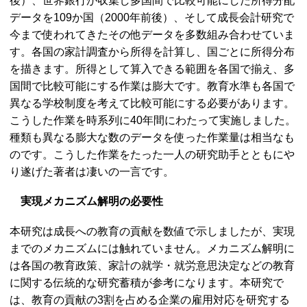
後）、世界銀行が収集し多国間で比較可能にした所得分配
データを109か国（2000年前後）、そして成長会計研究で
今まで使われてきたその他データを多数組み合わせていま
す。各国の家計調査から所得を計算し、国ごとに所得分布
を描きます。所得として算入できる範囲を各国で揃え、多
国間で比較可能にする作業は膨大です。教育水準も各国で
異なる学校制度を考えて比較可能にする必要があります。
こうした作業を時系列に40年間にわたって実施しました。
種類も異なる膨大な数のデータを使った作業量は相当なも
のです。こうした作業をたった一人の研究助手とともにや
り遂げた著者は凄いの一言です。
実現メカニズム解明の必要性
本研究は成長への教育の貢献を数値で示しましたが、実現
までのメカニズムには触れていません。メカニズム解明に
は各国の教育政策、家計の就学・就労意思決定などの教育
に関する伝統的な研究蓄積が参考になります。本研究で
は、教育の貢献の3割を占める企業の雇用対応を研究する