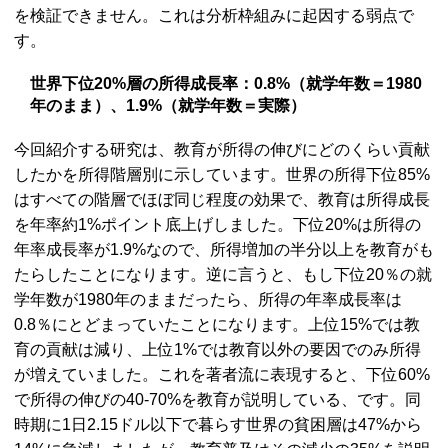
を検証できません。これは分析枠組みに起因する弱点で
す。
世界下位20%層の所得成長率：0.8%（就学年数＝1980
年のまま）、1.9%（就学年数＝実際）
今回紹介する研究は、教育が所得の伸びにどのくらい貢献
したかを所得階層別に示しています。世界の所得下位85%
はすべての階層でほぼ同じ程度の効果で、教育は所得成長
を年率約1%ポイント底上げしました。下位20%は所得の
年率成長率が1.9%なので、所得増加の半分以上を教育がも
たらしたことになります。逆に言うと、もし下位20％の就
学年数が1980年のままだったら、所得の年率成長率は
0.8％にとどまっていたことになります。上位15%では教
育の貢献は減り、上位1%では教育以外の要因でのみ所得
が増えていました。これを著者流に表現すると、下位60%
で所得の伸びの40-70%を教育が説明している、です。同
時期に1日2.15ドル以下で暮らす世界の貧困層は47%から