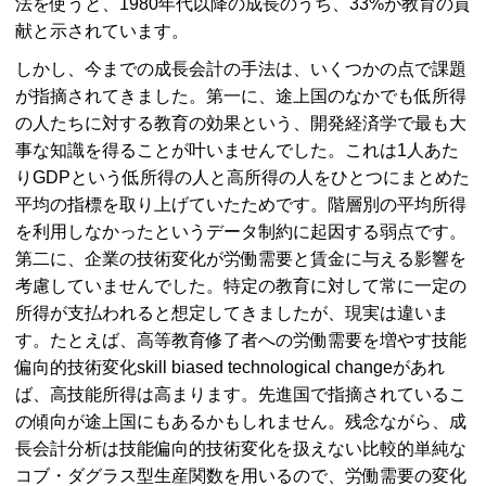
法を使うと、1980年代以降の成長のうち、33%が教育の貢
献と示されています。
しかし、今までの成長会計の手法は、いくつかの点で課題
が指摘されてきました。第一に、途上国のなかでも低所得
の人たちに対する教育の効果という、開発経済学で最も大
事な知識を得ることが叶いませんでした。これは1人あた
り
GDP
という低所得の人と高所得の人をひとつにまとめた
平均の指標を取り上げていたためです。階層別の平均所得
を利用しなかったというデータ制約に起因する弱点です。
第二に、企業の技術変化が労働需要と賃金に与える影響を
考慮していませんでした。特定の教育に対して常に一定の
所得が支払われると想定してきましたが、現実は違いま
す。たとえば、高等教育修了者への労働需要を増やす技能
偏向的技術変化
skill biased technological change
があれ
ば、高技能所得は高まります。先進国で指摘されているこ
の傾向が途上国にもあるかもしれません。残念ながら、成
長会計分析は技能偏向的技術変化を扱えない比較的単純な
コブ・ダグラス型生産関数を用いるので、労働需要の変化