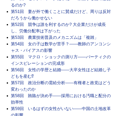
るのか?
第51回 妻が外で働くことに賛成だけど、周りは反対
だろうから働かせない
第52回 競争は誰を利するのか? 大企業だけが成長
し、労働分配率は下がった
第53回 農業技術普及のメカニズムは「複雑」
第54回 女の子は数学が苦手？――教師のアンコンシ
ャス・バイアスの影響
第55回 マクロ・ショックの測り方――バーティクの
インスピレーションの完成形
第56回 女性の学歴と結婚――大卒女性ほど結婚し子
どもを産む⁉
第57回 政治分断の需給分析――有権者と政党はどう
変わったのか
第58回 賄賂が決め手――採用における汚職と配分の
効率性
第59回 いるはずの女性がいない――中国の土地改革
の影響