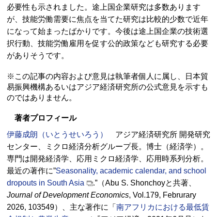
必要性も示されました。途上国企業研究は多数あります
が、技能労働需要に焦点を当てた研究は比較的少数で近年
になって始まったばかりです。今後は途上国企業の技術選
択行動、技能労働雇用を促す公的政策なども研究する必要
がありそうです。
※この記事の内容および意見は執筆者個人に属し、日本貿
易振興機構あるいはアジア経済研究所の公式意見を示すも
のではありません。
著者プロフィール
伊藤成朗（いとうせいろう）
アジア経済研究所 開発研究
センター、ミクロ経済分析グループ長。博士（経済学）。
専門は開発経済学、応用ミクロ経済学、応用時系列分析。
最近の著作に”
Seasonality, academic calendar, and school
dropouts in South Asia
.”（Abu S. Shonchoyと共著、
Journal of Development Economics
,
Vol.
179,
Februrary
2026, 103549）、主な著作に「
南アフリカにおける最低賃