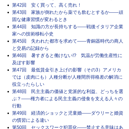
第42回 安く買って、高く売れ！
第43回 家族が倒れたから薬でも飲むとするか――頑
固な健康習慣が変わるとき
第44回 知識の方が長持ちする――戦後イタリア企業
家への技術移転小史
第45回 失われた都市を求めて――青銅器時代の商人
と交易の記録から
第46回 暑すぎると働けない!? 気温が労働生産性に
及ぼす影響
第47回 最低賃金引き上げの影響（その3）アメリカ
では（皮肉にも）人種分断が人種間所得格差の解消に
役立ったらしい
第48回 民主主義の価値と党派的な利益、どっちを選
ぶ？――権力者による民主主義の侵食を支える人々の
行動
第49回 経済的ショックと児童婚――ダウリーと婚資
の慣習による違い
第50回 セックスワーク犯罪化――禁止する意味はあ