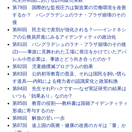
民主共和国における訪問販売実験
第79回 国際的な監視圧力は製造業の労働環境を改善
するか？ バングラデシュのラナ・プラザ崩壊のその
後
第80回 民主化で差別が強化される？――インドネシ
アの公務員昇進にみるアイデンティティの政治化
第81回 バングラデシュのラナ・プラザ崩壊のその後
(2)――事故に見舞われた工場に発注をかけていたアパ
レル小売企業は、事故とどう向き合ったのか？
第82回 児童婚撲滅プログラムの効果
第83回 公的初等教育の普及、それは国民を飼い慣ら
す道具──内戦による権力者の認識変化と政策転換
第84回 先生それPハクです──なぜ実証研究の結果は
いつも「効果あり」なのか?
第85回 教育の役割──教科書は国籍アイデンティティ
形成に寄与するのか
第86回 解放の甘い一歩
第87回 途上国の医療・健康の改善のカギは「量」か