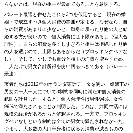
らないとは、現在の相手が最高であることを意味する。
パレート最適と併せたこれら3つを仮定すると、現在の婚
姻下で成立すべき個人消費の範囲が定まる。なぜなら、自
らの消費があまりに少ないと、単身に戻ったり他の人と結
婚する方が良いので、個人消費には下限があるし（個人合
理性）、自らの消費を多くしすぎると相手は拒絶したり他
の人を選ぶので、上限もあるからだ（ブロッキングペアな
し）。そして、少しでも自分と相手の消費を増やすため、
二人だけで男女合計所得を使い切るべきである（パレート
最適）。
著者たちは2012年のオランダ家計データを使い、婚姻下の
男女の一人一人について3制約を同時に満たす個人消費の
範囲を計算した。すると、個人合理性は男性94%、女性
99%で満たされることが判明した。これは、共同生活には
規模の経済があるからと解釈される。一方で、ブロッキン
グペアなしという制約は全ての男女で満たされなかった。
つまり、大多数の人は単身者に戻ると消費が減るものの、