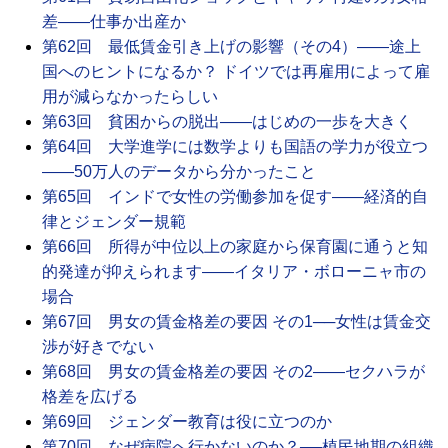
差――仕事か出産か
第62回 最低賃金引き上げの影響（その4）――途上
国へのヒントになるか？ ドイツでは再雇用によって雇
用が減らなかったらしい
第63回 貧困からの脱出――はじめの一歩を大きく
第64回 大学進学には数学よりも国語の学力が役立つ
――50万人のデータから分かったこと
第65回 インドで女性の労働参加を促す――経済的自
律とジェンダー規範
第66回 所得が中位以上の家庭から保育園に通うと知
的発達が抑えられます――イタリア・ボローニャ市の
場合
第67回 男女の賃金格差の要因 その1──女性は賃金交
渉が好きでない
第68回 男女の賃金格差の要因 その2――セクハラが
格差を広げる
第69回 ジェンダー教育は役に立つのか
第70回 なぜ病院へ行かないのか？──植民地期の組織