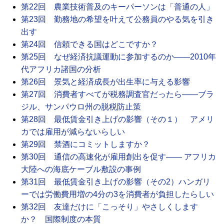
第22回 農業技術普及のキーパーソンは「普通の人」
第23回 勤務地の希望を叶えて公務員のやる気を引き
出す
第24回 信頼できる国はどこですか？
第25回 なぜ経済抗議運動に参加するのか――2010年
代アフリカ諸国の分析
第26回 景気と経済成長が出生率に与える影響
第27回 消費者すべてが税務調査官だったら――ブラ
ジル、サンパウロ州の脱税防止策
第28回 最低賃金引き上げの影響（その１） アメリ
カでは雇用が減らないらしい
第29回 禁酒にコミットしますか？
第30回 通信の高速化が雇用創出を促す―― アフリカ
大陸への海底ケーブル敷設の事例
第31回 最低賃金引き上げの影響（その2）ハンガリ
ーでは労働費用増の4分の3を消費者が負担したらしい
第32回 友達だけに「こっそり」やさしくします
か？ 国際制度の本質