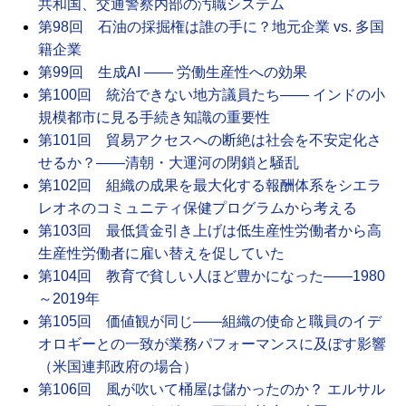
共和国、交通警察内部の汚職システム
第98回 石油の採掘権は誰の手に？地元企業 vs. 多国
籍企業
第99回 生成AI ―― 労働生産性への効果
第100回 統治できない地方議員たち―― インドの小
規模都市に見る手続き知識の重要性
第101回 貿易アクセスへの断絶は社会を不安定化さ
せるか？――清朝・大運河の閉鎖と騒乱
第102回 組織の成果を最大化する報酬体系をシエラ
レオネのコミュニティ保健プログラムから考える
第103回 最低賃金引き上げは低生産性労働者から高
生産性労働者に雇い替えを促していた
第104回 教育で貧しい人ほど豊かになった――1980
～2019年
第105回 価値観が同じ――組織の使命と職員のイデ
オロギーとの一致が業務パフォーマンスに及ぼす影響
（米国連邦政府の場合）
第106回 風が吹いて桶屋は儲かったのか？ エルサル