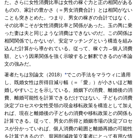
た。さらに女性消費比率は女性の稼ぐ力と正の相関がある
ものの、家計の豊かさ（＝男女消費合計）とは相関がない
ことも突きとめた。つまり、男女の稼ぎの合計ではなく、
その比率こそが女性消費比率と関係があった。玉の輿に乗
った妻は夫と同じような消費はできないのだ。この関係は
相関関係でしかないが、安定マッチングという構造を組み
込んだ計算から導かれている。従って、稼ぐ力→個人消費
額、という因果関係を強く示唆すると解釈できるのが本論
文の強みだ。
著者たちは別論文（2018）
*
でこの手法をマラウィに適用
し、既婚女性は所得目減り幅（＝「愛」）が小さいほど離
婚しやすいことを示している。婚姻下の消費、離婚後の消
費、離婚可能性を計算できるだけではない。子どもの消費
決定プロセスや女性受領の現金移転政策を構造として加え
れば、現在と離婚後の子どもの消費や移転政策との関係も
計算できる。従って、男女の所得と婚姻市場の決定プロセ
スが分かっていれば、個人消費の範囲と離婚再婚の可能性
を計算できるので、貧困削減政策立案者にとって有用な情