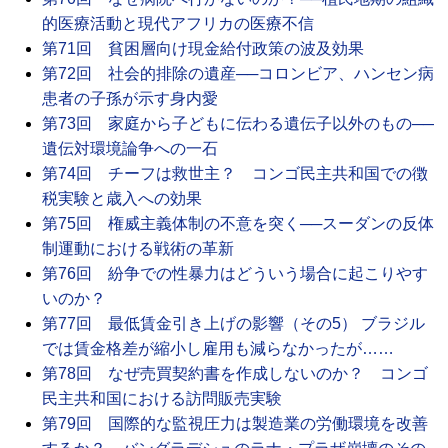
的医療活動と現代アフリカの医療不信
第71回 貧困層向け現金給付政策の波及効果
第72回 社会的排除の遺産──コロンビア、ハンセン病
患者の子孫が示す身内愛
第73回 家庭から子どもに伝わる遺伝子以外のもの──
遺伝対環境論争への一石
第74回 チーフは救世主？ コンゴ民主共和国での徴
税実験と歳入への効果
第75回 権威主義体制の不意を突く──スーダンの反体
制運動における戦術の革新
第76回 紛争での性暴力はどういう場合に起こりやす
いのか？
第77回 最低賃金引き上げの影響（その5） ブラジル
では賃金格差が縮小し雇用も減らなかったが……
第78回 なぜ売買契約書を作成しないのか？ コンゴ
民主共和国における訪問販売実験
第79回 国際的な監視圧力は製造業の労働環境を改善