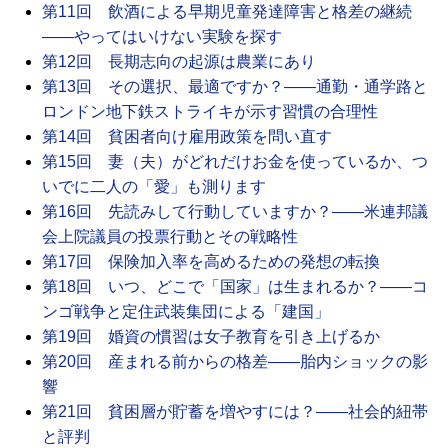
第11回 飲酒による早期児童発達障害と格差の継続
――やってはいけない実験を探す
第12回 長期志向の起源は農業にあり
第13回 その選択、最適ですか？――通勤・通学路と
ロンドン地下鉄ストライキが示す習慣の合理性
第14回 貧困者向け雇用政策を問い直す
第15回 妻（夫）がどれだけお金を使っているか、つ
いでに二人の「愛」も測ります
第16回 先読みして行動していますか？――米連邦議
会上院議員の投票行動とその戦略性
第17回 保険加入率を高めるための発想の転換
第18回 いつ、どこで「国家」は生まれるか？――コ
ンゴ戦争と定住武装集団による「建国」
第19回 婚資の慣習は女子教育を引き上げるか
第20回 産まれる前からの格差――胎内ショックの影
響
第21回 貧困層が貯蓄を増やすには？――社会的紐帯
と評判