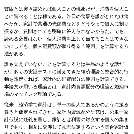
貧困とは突き詰めれば個人ごとの現象だが、消費を個人ご
とに調べることは稀である。昨日の食事を誰がどれだけ食
べたか、家計で共通の光熱費などをどうやって個人に割り
振るか、質問されても明確に答えられないからだ。でも、
諦める必要はない。個人消費を正しく当てることはできな
いにしても、個人消費額が取り得る「範囲」を計算する方
法がある。
誰も覚えていないことを計算するとは手品のような話だ
が、多くの実証テストに耐えてきた経済理論と整合的な行
動を想定すれば、家計内の消費配分の範囲を計算できる。
本論文が用いる理論とは、家計内資源配分の理論と婚姻市
場のマッチング理論である。
従来、経済学で家計は、単一の個人であるかのように振る
舞うと仮定されてきた。家計内資源配分研究はこの単一家
計仮説に疑義を呈し、家計とは利害の対立する個人の集ま
りであり、相互に交渉して意志決定するという集合家計仮