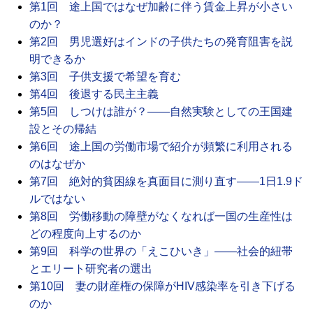
第1回 途上国ではなぜ加齢に伴う賃金上昇が小さい
のか？
第2回 男児選好はインドの子供たちの発育阻害を説
明できるか
第3回 子供支援で希望を育む
第4回 後退する民主主義
第5回 しつけは誰が？――自然実験としての王国建
設とその帰結
第6回 途上国の労働市場で紹介が頻繁に利用される
のはなぜか
第7回 絶対的貧困線を真面目に測り直す――1日1.9ド
ルではない
第8回 労働移動の障壁がなくなれば一国の生産性は
どの程度向上するのか
第9回 科学の世界の「えこひいき」――社会的紐帯
とエリート研究者の選出
第10回 妻の財産権の保障がHIV感染率を引き下げる
のか