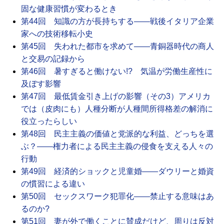
固な健康習慣が変わるとき
第44回 知識の方が長持ちする――戦後イタリア企業
家への技術移転小史
第45回 失われた都市を求めて――青銅器時代の商人
と交易の記録から
第46回 暑すぎると働けない!? 気温が労働生産性に
及ぼす影響
第47回 最低賃金引き上げの影響（その3）アメリカ
では（皮肉にも）人種分断が人種間所得格差の解消に
役立ったらしい
第48回 民主主義の価値と党派的な利益、どっちを選
ぶ？――権力者による民主主義の侵食を支える人々の
行動
第49回 経済的ショックと児童婚――ダウリーと婚資
の慣習による違い
第50回 セックスワーク犯罪化――禁止する意味はあ
るのか?
第51回 妻が外で働くことに賛成だけど、周りは反対