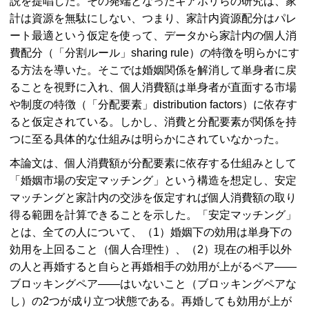
説を提唱した。その発端となったキアポリらの研究は、家
計は資源を無駄にしない、つまり、家計内資源配分はパレ
ート最適という仮定を使って、データから家計内の個人消
費配分（「分割ルール」sharing rule）の特徴を明らかにす
る方法を導いた。そこでは婚姻関係を解消して単身者に戻
ることを視野に入れ、個人消費額は単身者が直面する市場
や制度の特徴（「分配要素」distribution factors）に依存す
ると仮定されている。しかし、消費と分配要素が関係を持
つに至る具体的な仕組みは明らかにされていなかった。
本論文は、個人消費額が分配要素に依存する仕組みとして
「婚姻市場の安定マッチング」という構造を想定し、安定
マッチングと家計内の交渉を仮定すれば個人消費額の取り
得る範囲を計算できることを示した。「安定マッチング」
とは、全ての人について、（1）婚姻下の効用は単身下の
効用を上回ること（個人合理性）、（2）現在の相手以外
の人と再婚すると自らと再婚相手の効用が上がるペア――
ブロッキングペア――はいないこと（ブロッキングペアな
し）の2つが成り立つ状態である。再婚しても効用が上が