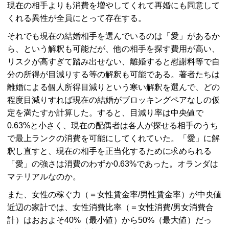
現在の相手よりも消費を増やしてくれて再婚にも同意して
くれる異性が全員にとって存在する。
それでも現在の結婚相手を選んでいるのは「愛」があるか
ら、という解釈も可能だが、他の相手を探す費用が高い、
リスクが高すぎて踏み出せない、離婚すると慰謝料等で自
分の所得が目減りする等の解釈も可能である。著者たちは
離婚による個人所得目減りという寒い解釈を選んで、どの
程度目減りすれば現在の結婚がブロッキングペアなしの仮
定を満たすか計算した。すると、目減り率は中央値で
0.63%と小さく、現在の配偶者は各人が探せる相手のうち
で最上ランクの消費を可能にしてくれていた。「愛」に解
釈し直すと、現在の相手を正当化するために求められる
「愛」の強さは消費のわずか0.63%であった。オランダは
マテリアルなのか。
また、女性の稼ぐ力（＝女性賃金率/男性賃金率）が中央値
近辺の家計では、女性消費比率（＝女性消費/男女消費合
計）はおおよそ40%（最小値）から50%（最大値）だっ