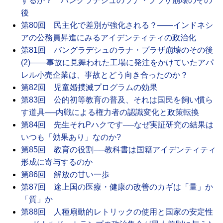
するか？ バングラデシュのラナ・プラザ崩壊のその
後
第80回 民主化で差別が強化される？――インドネシ
アの公務員昇進にみるアイデンティティの政治化
第81回 バングラデシュのラナ・プラザ崩壊のその後
(2)――事故に見舞われた工場に発注をかけていたアパ
レル小売企業は、事故とどう向き合ったのか？
第82回 児童婚撲滅プログラムの効果
第83回 公的初等教育の普及、それは国民を飼い慣ら
す道具──内戦による権力者の認識変化と政策転換
第84回 先生それPハクです──なぜ実証研究の結果は
いつも「効果あり」なのか?
第85回 教育の役割──教科書は国籍アイデンティティ
形成に寄与するのか
第86回 解放の甘い一歩
第87回 途上国の医療・健康の改善のカギは「量」か
「質」か
第88回 人種扇動的レトリックの使用と国家の安定性