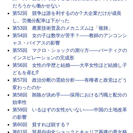
だろうから働かせない
第52回 競争は誰を利するのか? 大企業だけが成長
し、労働分配率は下がった
第53回 農業技術普及のメカニズムは「複雑」
第54回 女の子は数学が苦手？――教師のアンコンシ
ャス・バイアスの影響
第55回 マクロ・ショックの測り方――バーティクの
インスピレーションの完成形
第56回 女性の学歴と結婚――大卒女性ほど結婚し子
どもを産む⁉
第57回 政治分断の需給分析――有権者と政党はどう
変わったのか
第58回 賄賂が決め手――採用における汚職と配分の
効率性
第59回 いるはずの女性がいない――中国の土地改革
の影響
第60回 貧すれば鋭する？
第61回 貿易自由化ショックとキャリア再建の男女格