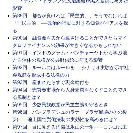
──ドナルド・トランプの政治集会が黒人差別に与えた
影響
第89回 都合が良ければ「民主的」、そうでなければ
「非民主的」──政治的行動に対する知覚バイアスを探
る
第90回 融資金を夫から遠ざけることができたらマイ
クロファイナンスの効果が大きくなるかもしれない
第91回 インドのグラム・パンチャーヤトから学ぶ地
方自治体の規模が公共財供給に与える影響
第92回 ルールにはルールを──シナリオ実験が示す社
会規範を形成する法律の力
第93回 産まれたらすぐ現金給付を
第94回 売買春市場から人身売買をなくすことのでき
る規制とは？
第95回 少数民族政党が民主主義を守るとき
第96回 バングラデシュのラナ・プラザ崩壊のその後
(3)――途上国で労働法制の実効性を高めるには？
第97回 目に見える汚職は氷山の一角――コンゴ民主