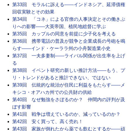
第33回 モラルに訴える――インドネシア、延滞債権
回収実験とその効果
第34回 「コネ」による官僚の人事決定とその働きぶ
りへの影響――大英帝国、植民地総督に学ぶ
第35回 カップルの同意を前提に少子化を考える
第36回 携帯電話の普及が競争と企業成長の号砲を鳴
らす――インド・ケーララ州の小舟製造業小史
第37回 一夫多妻制――ライバル関係が出生率を上げ
る
第38回 イベント研究の新しい推計方法――もう、プ
リ・トレンドがあると推計できない、ではない
第39回 伝統的な統治が住民に利益をもたらす――メ
キシコ・オアハカ州での公共財の供給
第40回 なぜ勉強をさぼるのか？ 仲間内の評判が及
ぼす影響
第41回 戦争は増えているのか、減っているのか？
第42回 安く買って、高く売れ！
第43回 家族が倒れたから薬でも飲むとするか――頑