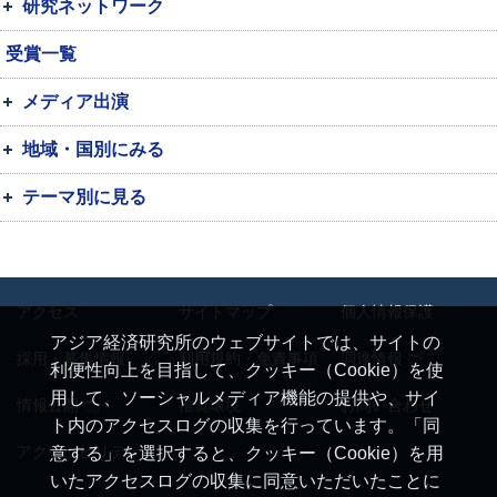
研究ネットワーク
受賞一覧
メディア出演
地域・国別にみる
テーマ別に見る
アクセス
サイトマップ
個人情報保護
アジア経済研究所のウェブサイトでは、サイトの
採用・募集情報
利用規約・免責事項
調達情報
利便性向上を目指して、クッキー（Cookie）を使
用して、ソーシャルメディア機能の提供や、サイ
情報公開
推奨環境
お問い合わせ
ト内のアクセスログの収集を行っています。「同
アクセシビリティ
意する」を選択すると、クッキー（Cookie）を用
いたアクセスログの収集に同意いただいたことに