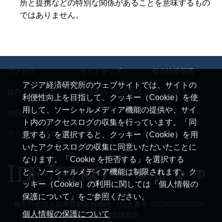
所と提携などの特別な関係があることを意味するもの
ではありません。
アクセス
サイトマップ
個人情報保護
アジア経済研究所のウェブサイトでは、サイトの
採用・募集情報
利用規約・免責事項
調達情報
利便性向上を目指して、クッキー（Cookie）を使
用して、ソーシャルメディア機能の提供や、サイ
情報公開
推奨環境
お問い合わせ
ト内のアクセスログの収集を行っています。「同
アクセシビリティ
意する」を選択すると、クッキー（Cookie）を用
いたアクセスログの収集に同意いただいたことに
なります。「Cookie を拒否する」を選択する
と、ソーシャルメディア機能は制限されます。ク
ッキー（Cookie）の利用に関しては「個人情報の
保護について」をご参照ください。
独立行政法人日本貿易振興機構 （法人番号 2010405003693）
個人情報の保護について
アジア経済研究所