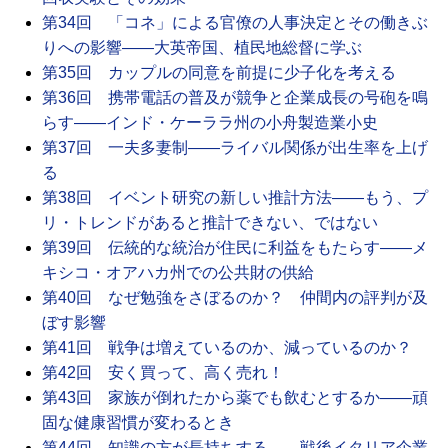
第34回 「コネ」による官僚の人事決定とその働きぶ
りへの影響――大英帝国、植民地総督に学ぶ
第35回 カップルの同意を前提に少子化を考える
第36回 携帯電話の普及が競争と企業成長の号砲を鳴
らす――インド・ケーララ州の小舟製造業小史
第37回 一夫多妻制――ライバル関係が出生率を上げ
る
第38回 イベント研究の新しい推計方法――もう、プ
リ・トレンドがあると推計できない、ではない
第39回 伝統的な統治が住民に利益をもたらす――メ
キシコ・オアハカ州での公共財の供給
第40回 なぜ勉強をさぼるのか？ 仲間内の評判が及
ぼす影響
第41回 戦争は増えているのか、減っているのか？
第42回 安く買って、高く売れ！
第43回 家族が倒れたから薬でも飲むとするか――頑
固な健康習慣が変わるとき
第44回 知識の方が長持ちする――戦後イタリア企業