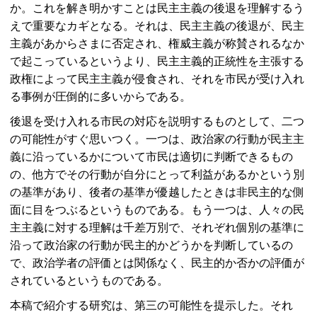
か。これを解き明かすことは民主主義の後退を理解するう
えで重要なカギとなる。それは、民主主義の後退が、民主
主義があからさまに否定され、権威主義が称賛されるなか
で起こっているというより、民主主義的正統性を主張する
政権によって民主主義が侵食され、それを市民が受け入れ
る事例が圧倒的に多いからである。
後退を受け入れる市民の対応を説明するものとして、二つ
の可能性がすぐ思いつく。一つは、政治家の行動が民主主
義に沿っているかについて市民は適切に判断できるもの
の、他方でその行動が自分にとって利益があるかという別
の基準があり、後者の基準が優越したときは非民主的な側
面に目をつぶるというものである。もう一つは、人々の民
主主義に対する理解は千差万別で、それぞれ個別の基準に
沿って政治家の行動が民主的かどうかを判断しているの
で、政治学者の評価とは関係なく、民主的か否かの評価が
されているというものである。
本稿で紹介する研究は、第三の可能性を提示した。それ