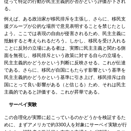
従って特定の行動が民主主義的か否かという評価が下され
る。
例えば、ある政治家が移民排斥を主張し、さらに、移民支
援グループが公的な場所で意見表明することを禁じたとし
よう。ここでは表現の自由が侵害されるため、民主主義に
抵触すると考えられるだろう。しかし、移民を受け入れる
ことに反対の立場にある者は、実際に民主主義と関わる側
面を無視し、移民排斥という政策に対する自らの立場を、
民主主義的かどうかという判断に反映させる。これが伝達
である。さらに、移民が自国にもたらす影響という基準を
民主主義的かどうかという基準に引き上げ、移民排斥は自
国にとって良い影響がある（と信じる）ため、それは民主
主義的であると評価する。これが昇華である。
サーベイ実験
この合理化が実際に起こっているのかどうかを検証するた
めに、まずアメリカで約3300人を対象にサーベイ実験が行