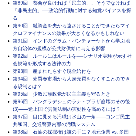
第89回 都合が良ければ「民主的」、そうでなければ
「非民主的」──政治的行動に対する知覚バイアスを探
る
第90回 融資金を夫から遠ざけることができたらマイ
クロファイナンスの効果が大きくなるかもしれない
第91回 インドのグラム・パンチャーヤトから学ぶ地
方自治体の規模が公共財供給に与える影響
第92回 ルールにはルールを──シナリオ実験が示す社
会規範を形成する法律の力
第93回 産まれたらすぐ現金給付を
第94回 売買春市場から人身売買をなくすことのでき
る規制とは？
第95回 少数民族政党が民主主義を守るとき
第96回 バングラデシュのラナ・プラザ崩壊のその後
(3)――途上国で労働法制の実効性を高めるには？
第97回 目に見える汚職は氷山の一角――コンゴ民主
共和国、交通警察内部の汚職システム
第98回 石油の採掘権は誰の手に？地元企業 vs. 多国