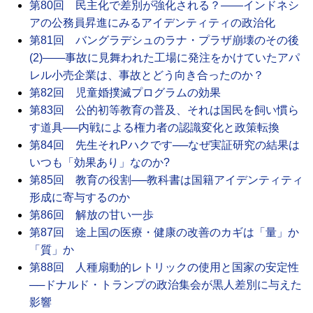
第80回 民主化で差別が強化される？――インドネシ
アの公務員昇進にみるアイデンティティの政治化
第81回 バングラデシュのラナ・プラザ崩壊のその後
(2)――事故に見舞われた工場に発注をかけていたアパ
レル小売企業は、事故とどう向き合ったのか？
第82回 児童婚撲滅プログラムの効果
第83回 公的初等教育の普及、それは国民を飼い慣ら
す道具──内戦による権力者の認識変化と政策転換
第84回 先生それPハクです──なぜ実証研究の結果は
いつも「効果あり」なのか?
第85回 教育の役割──教科書は国籍アイデンティティ
形成に寄与するのか
第86回 解放の甘い一歩
第87回 途上国の医療・健康の改善のカギは「量」か
「質」か
第88回 人種扇動的レトリックの使用と国家の安定性
──ドナルド・トランプの政治集会が黒人差別に与えた
影響