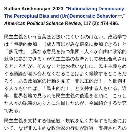
Suthan Krishnarajan. 2023.
“
Rationalizing Democracy:
The Perceptual Bias and (Un)Democratic Behavior
.”
American Political Science Review
, 117 (2): 474-496.
民主主義という言葉ほど扱いにくいものはない。政治学で
は「包括的参加」（成人市民がみな選挙に参加できる）と
「多元性」（異なる意見を持つ集団・人々が自由に政治的
競争に参加できる）が民主主義の基準として概ね合意され
るところだが、そんなことはお構いなしに、民主主義をめ
ぐる議論が噛み合わなくなることはよく経験するところだ
ろう。ある政治家の行動を見て「非民主的だ！」と批判す
る人々もいれば、「民主的だ！」と支持する人もいる。近
年、世界各地で見られる民主主義の後退を念頭に、こうし
た人々の認識のあり方に注目したのが、今回紹介する研究
である。
民主主義を支持する価値観・規範を広く共有する社会にお
いて、なぜ非民主的な政治家の行動が許容・支持されるの