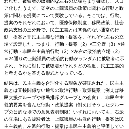
われた。被験者の政治的な左右の立場をまず確認し、スコ
ア化したうえで、架空の上院議員の政策に関わる行動と政
策に関わる提案について実験している。そこでは、行動、
提案のそれぞれにおいて、医療保険制度、移民政策、社会
政策支出の三分野で、民主主義とは関係のない通常の行
動・提案と非民主主義な行動・提案を、それぞれ左右の立
場で設定した。つまり、行動・提案（2）×三分野（3）×通
常行動・非民主主義的行動（2）×左右の政治的立場（2）
＝24通りの上院議員の政治的行動がランダムに被験者に示
され、それに対して被験者がそれをどの程度、民主主義的
と考えるかを答える形式となっている。
結果は、民主主義を合理化する現象が確認された。民主主
義とは直接関係ない通常の政治行動・政策提案（例えば移
民支援グループや移民排斥グループとの会食）、非民主主
義的要素を含んだ行動・政策提案（例えばそうしたグルー
プの公的な場での意見表明制限）いずれにおいても、右派
の立場にある被験者は、上院議員の右派的行動・提案は民
主主義的、左派的行動・提案は非民主主義的と評価してい