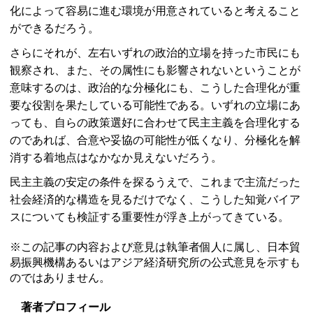
化によって容易に進む環境が用意されていると考えること
ができるだろう。
さらにそれが、左右いずれの政治的立場を持った市民にも
観察され、また、その属性にも影響されないということが
意味するのは、政治的な分極化にも、こうした合理化が重
要な役割を果たしている可能性である。いずれの立場にあ
っても、自らの政策選好に合わせて民主主義を合理化する
のであれば、合意や妥協の可能性が低くなり、分極化を解
消する着地点はなかなか見えないだろう。
民主主義の安定の条件を探るうえで、これまで主流だった
社会経済的な構造を見るだけでなく、こうした知覚バイア
スについても検証する重要性が浮き上がってきている。
※この記事の内容および意見は執筆者個人に属し、日本貿
易振興機構あるいはアジア経済研究所の公式意見を示すも
のではありません。
著者プロフィール