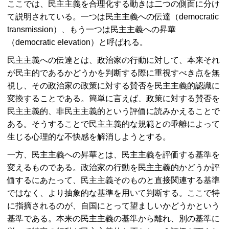
ここでは、民主主義を合理化する動きは二つの側面に分け
て説明されている。一つは民主主義への伝達（
democratic
transmission
）、もう一つは民主主義への昇華
（
democratic elevation
）と呼ばれる。
民主主義への伝達とは、政治家の行動に対して、本来それ
が民主的であるかどうかを判断する際に重視すべき点を無
視し、その政治家の政策に対する賛否を民主主義的認識に
変換することである。簡単に言えば、政策に対する賛否を
民主主義的、非民主主義的という評価に読みかえることで
ある。そうすることで民主主義的な規範との乖離によって
生じる心理的な不快感を解消しようとする。
一方、民主主義への昇華とは、民主主義を評価する基準を
変えるものである。政治家の行動を民主主義的かどうか評
価するにあたって、民主主義そのものと直接関連する基準
ではなく、より抽象的な基準を用いて判断する。ここで特
に指摘されるのが、自国にとって望ましいかどうかという
基準である。本来の民主主義の基準から離れ、別の基準に