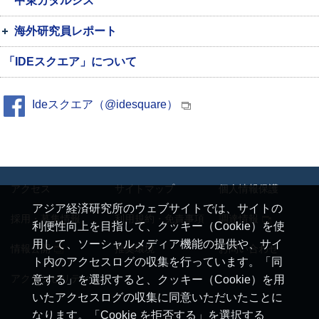
中東カタルシス
海外研究員レポート
「IDEスクエア」について
Ideスクエア（@idesquare）
アクセス
サイトマップ
個人情報保護
アジア経済研究所のウェブサイトでは、サイトの
採用・募集情報
利用規約・免責事項
調達情報
利便性向上を目指して、クッキー（Cookie）を使
用して、ソーシャルメディア機能の提供や、サイ
情報公開
推奨環境
お問い合わせ
ト内のアクセスログの収集を行っています。「同
アクセシビリティ
意する」を選択すると、クッキー（Cookie）を用
いたアクセスログの収集に同意いただいたことに
なります。「Cookie を拒否する」を選択する