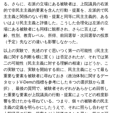
る。さらに、右派の立場にある被験者は、上院議員の右派
的で非民主主義的要素を含んだ行動・提案を、左派的で民
主主義と関係のない行動・提案と同等に民主主義的、ある
いはより民主主義と評価した。こうした合理化は左派の立
場にある被験者にも同様に観察され、さらに言えば、年
齢、性別、教育レベル、所得、前回選挙・次回選挙の投票
（予定）先などの違いも影響しなかった。
以上の実験で、先述のすぐ思いつく第一の可能性（民主主
義に関する判断を横に置く）は否定されたが、それでは第
二の可能性（民主主義に対する理解の相違）はどうか。こ
の実験では、実験を開始する前に、民主主義にとって最も
重要な要素を被験者に尋ねておき（政治体制に関するデー
タセット
V-Dem
の指標を参考にした８つの選択肢から選
択）、最後の質問で、被験者それぞれがあらかじめ回答し
た重要な要素が上院議員の行動・提案によってどの程度影
響を受けたかを尋ねている。つまり、個々の被験者の民主
主義の定義を明らかにしたうえで、それに照らし合わせて