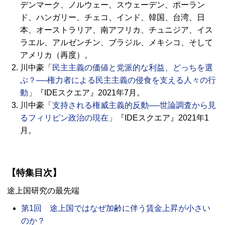
デンマーク、ノルウェー、スウェーデン、ポーラン
ド、ハンガリー、チェコ、インド、韓国、台湾、日
本、オーストラリア、南アフリカ、チュニジア、イス
ラエル、アルゼンチン、ブラジル、メキシコ、そして
アメリカ（再度）。
川中豪「
民主主義の価値と党派的な利益、どっちを選
ぶ？──権力者による民主主義の侵食を支える人々の行
動
」『IDEスクエア』2021年7月。
川中豪「
支持される権威主義的反動──世論調査から見
るフィリピン政治の現在
」『IDEスクエア』2021年1
月。
【特集目次】
途上国研究の最先端
第1回 途上国ではなぜ加齢に伴う賃金上昇が小さい
のか？