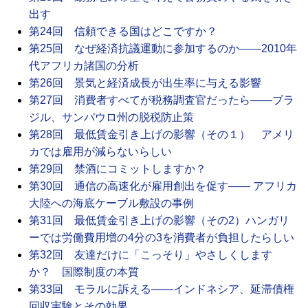
出す
第24回 信頼できる国はどこですか？
第25回 なぜ経済抗議運動に参加するのか――2010年
代アフリカ諸国の分析
第26回 景気と経済成長が出生率に与える影響
第27回 消費者すべてが税務調査官だったら――ブラ
ジル、サンパウロ州の脱税防止策
第28回 最低賃金引き上げの影響（その１） アメリ
カでは雇用が減らないらしい
第29回 禁酒にコミットしますか？
第30回 通信の高速化が雇用創出を促す―― アフリカ
大陸への海底ケーブル敷設の事例
第31回 最低賃金引き上げの影響（その2）ハンガリ
ーでは労働費用増の4分の3を消費者が負担したらしい
第32回 友達だけに「こっそり」やさしくします
か？ 国際制度の本質
第33回 モラルに訴える――インドネシア、延滞債権
回収実験とその効果