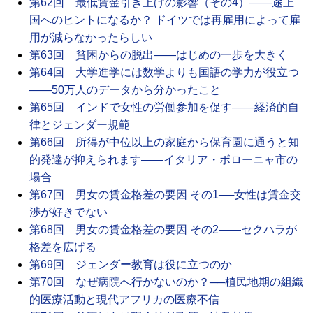
第62回 最低賃金引き上げの影響（その4）――途上
国へのヒントになるか？ ドイツでは再雇用によって雇
用が減らなかったらしい
第63回 貧困からの脱出――はじめの一歩を大きく
第64回 大学進学には数学よりも国語の学力が役立つ
――50万人のデータから分かったこと
第65回 インドで女性の労働参加を促す――経済的自
律とジェンダー規範
第66回 所得が中位以上の家庭から保育園に通うと知
的発達が抑えられます――イタリア・ボローニャ市の
場合
第67回 男女の賃金格差の要因 その1──女性は賃金交
渉が好きでない
第68回 男女の賃金格差の要因 その2――セクハラが
格差を広げる
第69回 ジェンダー教育は役に立つのか
第70回 なぜ病院へ行かないのか？──植民地期の組織
的医療活動と現代アフリカの医療不信