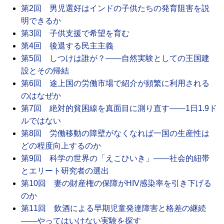
第2回 男児選好はインドの子供たちの発育阻害を説
明できるか
第3回 子供支援で希望を育む
第4回 後退する民主主義
第5回 しつけは誰が？――自然実験としての王国建
設とその帰結
第6回 途上国の労働市場で紹介が頻繁に利用される
のはなぜか
第7回 絶対的貧困線を真面目に測り直す――1日1.9ド
ルではない
第8回 労働移動の障壁がなくなれば一国の生産性は
どの程度向上するのか
第9回 科学の世界の「えこひいき」――社会的紐帯
とエリート研究者の選出
第10回 妻の財産権の保障がHIV感染率を引き下げる
のか
第11回 飲酒による早期児童発達障害と格差の継続
――やってはいけない実験を探す