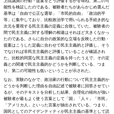
上院議員の行動・提案をどう評価するかを尋ね、第二の可
能性を検証したのである。被験者たちがあらかじめ選んだ
基準は「自由で公正な選挙」「市民的自由」「政治的平
等」に集中しており、比較政治学で用いられる手続き的な
次元を重視する民主主義の定義に合致していた。被験者の
間で民主主義に対する理解の相違はそれほど大きくなかっ
たのである。さらに自分の政策的な立場を反映した行動・
提案はこうした定義に合わせて民主主義的と評価し、そう
でなければ非民主主義的と評価していることが確認され
た。比較的同質な民主主義の定義を持ったうえで、その定
義との関連で民主主義的かどうかを判断している、つま
り、第二の可能性も低いということが示された。
なお、実験のなかで、政治家の行動について民主主義的か
どうかを判断した理由を自由記述で被験者に回答させてい
るが、そのテキストを分析した結果、合理化の傾向が強い
被験者が最もよく使う言葉として「国」「人々」「市民」
「アメリカ人」といった言葉が抽出されている。つまり、
国民としてのアイデンティティが民主主義の基準として読