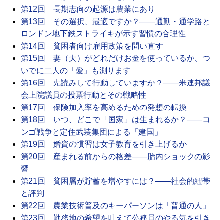
第12回 長期志向の起源は農業にあり
第13回 その選択、最適ですか？――通勤・通学路と
ロンドン地下鉄ストライキが示す習慣の合理性
第14回 貧困者向け雇用政策を問い直す
第15回 妻（夫）がどれだけお金を使っているか、つ
いでに二人の「愛」も測ります
第16回 先読みして行動していますか？――米連邦議
会上院議員の投票行動とその戦略性
第17回 保険加入率を高めるための発想の転換
第18回 いつ、どこで「国家」は生まれるか？――コ
ンゴ戦争と定住武装集団による「建国」
第19回 婚資の慣習は女子教育を引き上げるか
第20回 産まれる前からの格差――胎内ショックの影
響
第21回 貧困層が貯蓄を増やすには？――社会的紐帯
と評判
第22回 農業技術普及のキーパーソンは「普通の人」
第23回 勤務地の希望を叶えて公務員のやる気を引き