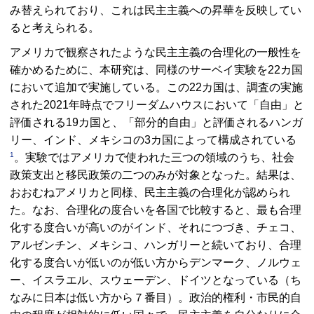
み替えられており、これは民主主義への昇華を反映してい
ると考えられる。
アメリカで観察されたような民主主義の合理化の一般性を
確かめるために、本研究は、同様のサーベイ実験を22カ国
において追加で実施している。この22カ国は、調査の実施
された2021年時点でフリーダムハウスにおいて「自由」と
評価される19カ国と、「部分的自由」と評価されるハンガ
リー、インド、メキシコの3カ国によって構成されている
1
。実験ではアメリカで使われた三つの領域のうち、社会
政策支出と移民政策の二つのみが対象となった。結果は、
おおむねアメリカと同様、民主主義の合理化が認められ
た。なお、合理化の度合いを各国で比較すると、最も合理
化する度合いが高いのがインド、それにつづき、チェコ、
アルゼンチン、メキシコ、ハンガリーと続いており、合理
化する度合いが低いのが低い方からデンマーク、ノルウェ
ー、イスラエル、スウェーデン、ドイツとなっている（ち
なみに日本は低い方から７番目）。政治的権利・市民的自