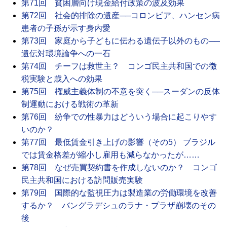
第71回 貧困層向け現金給付政策の波及効果
第72回 社会的排除の遺産──コロンビア、ハンセン病
患者の子孫が示す身内愛
第73回 家庭から子どもに伝わる遺伝子以外のもの──
遺伝対環境論争への一石
第74回 チーフは救世主？ コンゴ民主共和国での徴
税実験と歳入への効果
第75回 権威主義体制の不意を突く──スーダンの反体
制運動における戦術の革新
第76回 紛争での性暴力はどういう場合に起こりやす
いのか？
第77回 最低賃金引き上げの影響（その5） ブラジル
では賃金格差が縮小し雇用も減らなかったが……
第78回 なぜ売買契約書を作成しないのか？ コンゴ
民主共和国における訪問販売実験
第79回 国際的な監視圧力は製造業の労働環境を改善
するか？ バングラデシュのラナ・プラザ崩壊のその
後