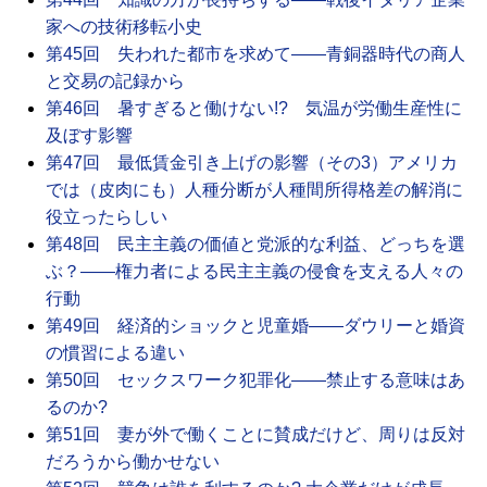
家への技術移転小史
第45回 失われた都市を求めて――青銅器時代の商人
と交易の記録から
第46回 暑すぎると働けない!? 気温が労働生産性に
及ぼす影響
第47回 最低賃金引き上げの影響（その3）アメリカ
では（皮肉にも）人種分断が人種間所得格差の解消に
役立ったらしい
第48回 民主主義の価値と党派的な利益、どっちを選
ぶ？――権力者による民主主義の侵食を支える人々の
行動
第49回 経済的ショックと児童婚――ダウリーと婚資
の慣習による違い
第50回 セックスワーク犯罪化――禁止する意味はあ
るのか?
第51回 妻が外で働くことに賛成だけど、周りは反対
だろうから働かせない