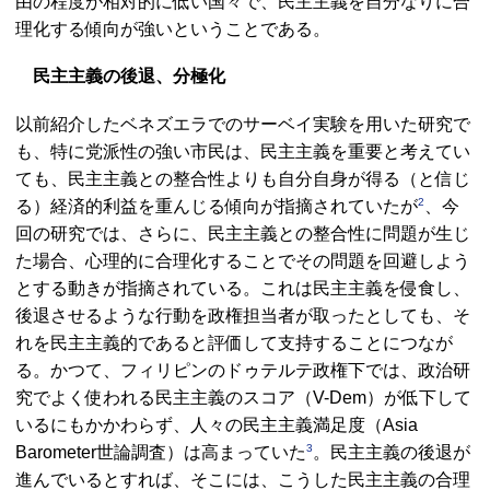
由の程度が相対的に低い国々で、民主主義を自分なりに合
理化する傾向が強いということである。
民主主義の後退、分極化
以前紹介したベネズエラでのサーベイ実験を用いた研究で
も、特に党派性の強い市民は、民主主義を重要と考えてい
ても、民主主義との整合性よりも自分自身が得る（と信じ
2
る）経済的利益を重んじる傾向が指摘されていたが
、今
回の研究では、さらに、民主主義との整合性に問題が生じ
た場合、心理的に合理化することでその問題を回避しよう
とする動きが指摘されている。これは民主主義を侵食し、
後退させるような行動を政権担当者が取ったとしても、そ
れを民主主義的であると評価して支持することにつなが
る。かつて、フィリピンのドゥテルテ政権下では、政治研
究でよく使われる民主主義のスコア（
V-Dem
）が低下して
いるにもかかわらず、人々の民主主義満足度（
Asia
3
Barometer
世論調査）は高まっていた
。民主主義の後退が
進んでいるとすれば、そこには、こうした民主主義の合理