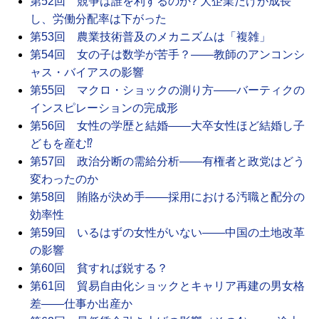
第52回 競争は誰を利するのか? 大企業だけが成長
し、労働分配率は下がった
第53回 農業技術普及のメカニズムは「複雑」
第54回 女の子は数学が苦手？――教師のアンコンシ
ャス・バイアスの影響
第55回 マクロ・ショックの測り方――バーティクの
インスピレーションの完成形
第56回 女性の学歴と結婚――大卒女性ほど結婚し子
どもを産む⁉
第57回 政治分断の需給分析――有権者と政党はどう
変わったのか
第58回 賄賂が決め手――採用における汚職と配分の
効率性
第59回 いるはずの女性がいない――中国の土地改革
の影響
第60回 貧すれば鋭する？
第61回 貿易自由化ショックとキャリア再建の男女格
差――仕事か出産か