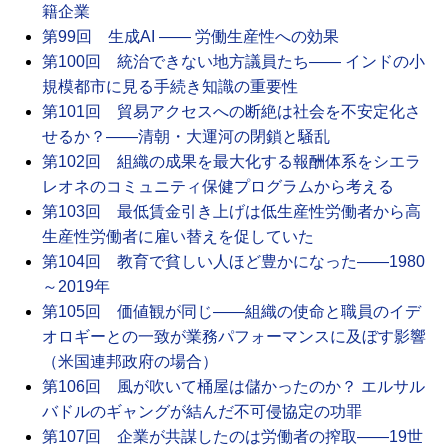
籍企業
第99回 生成AI ―― 労働生産性への効果
第100回 統治できない地方議員たち―― インドの小
規模都市に見る手続き知識の重要性
第101回 貿易アクセスへの断絶は社会を不安定化さ
せるか？――清朝・大運河の閉鎖と騒乱
第102回 組織の成果を最大化する報酬体系をシエラ
レオネのコミュニティ保健プログラムから考える
第103回 最低賃金引き上げは低生産性労働者から高
生産性労働者に雇い替えを促していた
第104回 教育で貧しい人ほど豊かになった――1980
～2019年
第105回 価値観が同じ――組織の使命と職員のイデ
オロギーとの一致が業務パフォーマンスに及ぼす影響
（米国連邦政府の場合）
第106回 風が吹いて桶屋は儲かったのか？ エルサル
バドルのギャングが結んだ不可侵協定の功罪
第107回 企業が共謀したのは労働者の搾取――19世