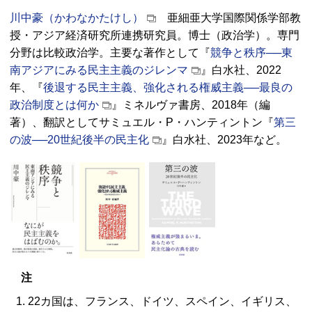
川中豪（かわなかたけし）
亜細亜大学国際関係学部教
授・アジア経済研究所連携研究員。博士（政治学）。専門
分野は比較政治学。主要な著作として『
競争と秩序──東
南アジアにみる民主主義のジレンマ
』白水社、2022
年、『
後退する民主主義、強化される権威主義──最良の
政治制度とは何か
』ミネルヴァ書房、2018年（編
著）、翻訳としてサミュエル・P・ハンティントン『
第三
の波──20世紀後半の民主化
』白水社、2023年など。
注
22カ国は、フランス、ドイツ、スペイン、イギリス、