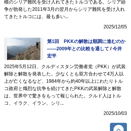
模のシリア難民を受け入れてきたトルコである。シリア紛
争が勃発した2011年3月の翌月からシリア難民を受け入れ
てきたトルコには、最も多い
...
2025/12/05
第1回 PKKの解散は順調に進むのか
――2009年との比較を通して
/
今井
宏平
2025年5月12日、クルディスタン労働者党（PKK）が武装
解除と解散を発表した。少なくとも双方合わせて4万人以
上が亡くなるなど、1984年から約40年以上にわたりトル
コ政府と熾烈な抗争を続けてきたPKKの武装解除と解散
は、世界中で驚きをもって報じられた。クルド人はトル
コ、イラク、イラン、シリ
...
2025/10/03