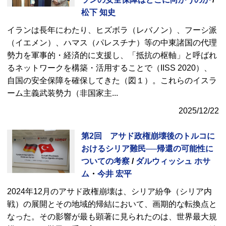
松下 知史
イランは長年にわたり、ヒズボラ（レバノン）、フーシ派
（イエメン）、ハマス（パレスチナ）等の中東諸国の代理
勢力を軍事的・経済的に支援し、「抵抗の枢軸」と呼ばれ
るネットワークを構築・活用することで（IISS 2020）、
自国の安全保障を確保してきた（図１）。これらのイスラ
ーム主義武装勢力（非国家主
...
2025/12/22
第2回 アサド政権崩壊後のトルコに
おけるシリア難民──帰還の可能性に
ついての考察
/
ダルウィッシュ ホサ
ム
・
今井 宏平
2024年12月のアサド政権崩壊は、シリア紛争（シリア内
戦）の展開とその地域的帰結において、画期的な転換点と
なった。その影響が最も顕著に見られたのは、世界最大規