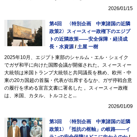
2026/01/15
第4回 〈特別企画 中東諸国の近隣
政策2〉スィースィー政権下のエジプ
トの近隣政策――安全保障・経済成
長・水資源
/
土屋 一樹
2025年10月、エジプト東部のシャルム・エル・シェイク
でガザ和平に向けた国際会議が開催された。スィースィー
大統領は米国トランプ大統領と共同議長を務め、欧州・中
東の20カ国超の首脳・代表が出席するなか、ガザ停戦合意
の履行を求める宣言文書に署名した 。スィースィー政権
は、米国、カタル、トルコとと
...
2026/01/09
第3回 〈特別企画 中東諸国の近隣
政策1〉「抵抗の枢軸」の岐路――イ
ランの安全保障はどこに向かうのか
/