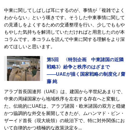
中東に関してしばしば耳にするのが、事情が「複雑でよく
わからない」という嘆きです。そうした中東事情に関して
の見通しをよくするための交通整理を行い、少しでももや
もやした気持ちを解消していただければと用意したのが本
コラムです。本コラムを読んで中東に関する理解をより深
めてほしいと思います。
第5回 〈特別企画 中東諸国の近隣
戦略3〉紛争と秩序のはざまで
――UAEが描く国家戦略の制度化
/
齋
藤 純
アラブ首長国連邦（UAE）は、建国から半世紀あまりで、
中東の周縁国家から地域秩序を左右する存在へと変貌し
た。伝統的にUAEは、アラブ諸国・欧米諸国の双方と穏健
かつ協調的な外交を展開してきたが、ムハンマド・ビン・
ザーイド首長（現大統領）の統治下で、特に対外関係にお
いて自律的かつ積極的な政策決定を
...