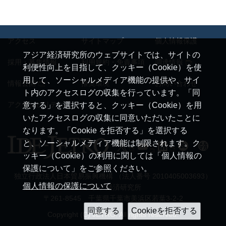
アクセス
サイトマップ
個人情報保護
アジア経済研究所のウェブサイトでは、サイトの
採用・募集情報
利用規約・免責事項
調達情報
利便性向上を目指して、クッキー（Cookie）を使
用して、ソーシャルメディア機能の提供や、サイ
情報公開
推奨環境
お問い合わせ
ト内のアクセスログの収集を行っています。「同
アクセシビリティ
意する」を選択すると、クッキー（Cookie）を用
いたアクセスログの収集に同意いただいたことに
なります。「Cookie を拒否する」を選択する
と、ソーシャルメディア機能は制限されます。ク
ッキー（Cookie）の利用に関しては「個人情報の
保護について」をご参照ください。
独立行政法人日本貿易振興機構 （法人番号 2010405003693）
個人情報の保護について
アジア経済研究所
〒261-8545 千葉県千葉市美浜区若葉3-2-2
Copyright (C) JETRO. All rights reserved.