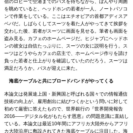
宿のロビーで空港までのバスを待ちながら、ぼんやり周囲
を眺めていると、ヘッドホンの若者が一人、ノートパソコ
ンで作業をしている。ここはエチオピアの首都アディスア
ベバだ。しばらくしてスーツを着た人がやってきて挨拶を
交わした後、若者がスーツに画面を見せる。筆者も画面を
盗み見る。カフェのホームページだ。ヒジャブにヘッドホ
ンの彼女は自信たっぷりに、スーツの女に説明を行う。ス
ーツはどうやらカフェの店主で、ホームページ作りを請け
負った若者と仕上がりを確認していたのだろう。スーツは
満足だろうか。バスが迎えに来た。
海底ケーブルと共にブロードバンドがやってくる
本論文は発展途上国・新興国と呼ばれる国々での情報通信
技術の向上が、雇用創出に結びつくかという問いに対して
初めて厳密に答えたもので、世界銀行の『世界開発報告
2016――デジタル化がもたらす恩恵』の問題意識に直結し
ている。本論文は最近10年間にアフリカ大陸外からアフリ
カ大陸沿岸に敷設されてきた海底ケーブルに注目した。海