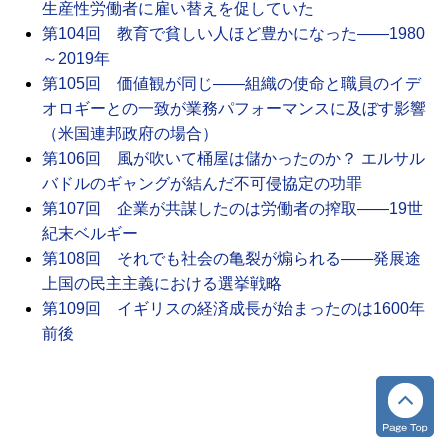
生産性労働者に雇い替えを促していた
第104回 教育で貧しい人ほど豊かになった――1980
～2019年
第105回 価値観が同じ――組織の使命と職員のイデ
オロギーとの一致が業務パフォーマンスに及ぼす影響
（米国連邦政府の場合）
第106回 風が吹いて桶屋は儲かったのか？ エルサル
バドルのギャングが結んだ不可侵協定の功罪
第107回 企業が共謀したのは労働者の搾取――19世
紀末ベルギー
第108回 それでも社会の亀裂が煽られる――発展途
上国の民主主義における選挙戦略
第109回 イギリスの経済成長が始まったのは1600年
前後