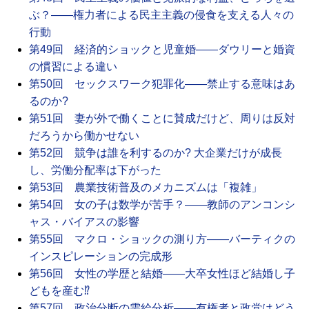
ぶ？――権力者による民主主義の侵食を支える人々の
行動
第49回 経済的ショックと児童婚――ダウリーと婚資
の慣習による違い
第50回 セックスワーク犯罪化――禁止する意味はあ
るのか?
第51回 妻が外で働くことに賛成だけど、周りは反対
だろうから働かせない
第52回 競争は誰を利するのか? 大企業だけが成長
し、労働分配率は下がった
第53回 農業技術普及のメカニズムは「複雑」
第54回 女の子は数学が苦手？――教師のアンコンシ
ャス・バイアスの影響
第55回 マクロ・ショックの測り方――バーティクの
インスピレーションの完成形
第56回 女性の学歴と結婚――大卒女性ほど結婚し子
どもを産む⁉
第57回 政治分断の需給分析――有権者と政党はどう