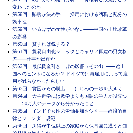
変わったのか
第58回 賄賂が決め手――採用における汚職と配分の
効率性
第59回 いるはずの女性がいない――中国の土地改革
の影響
第60回 貧すれば鋭する？
第61回 貿易自由化ショックとキャリア再建の男女格
差――仕事か出産か
第62回 最低賃金引き上げの影響（その4）――途上
国へのヒントになるか？ ドイツでは再雇用によって雇
用が減らなかったらしい
第63回 貧困からの脱出――はじめの一歩を大きく
第64回 大学進学には数学よりも国語の学力が役立つ
――50万人のデータから分かったこと
第65回 インドで女性の労働参加を促す――経済的自
律とジェンダー規範
第66回 所得が中位以上の家庭から保育園に通うと知