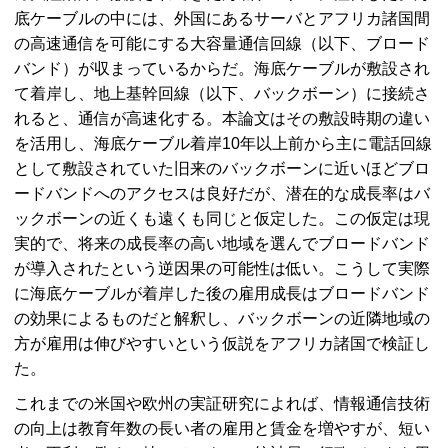
底ケーブルの中には、外国にあるサーバとアフリカ諸国間
の高速通信を可能にする大容量通信回線（以下、ブロード
バンド）が収まっているからだ。海底ケーブルが敷設され
て着岸し、地上基幹回線（以下、バックボーン）に接続さ
れると、通信が高速化する。本論文はその敷設時期の違い
を活用し、海底ケーブル着岸10年以上前から主に電話回線
として敷設されていた旧来のバックボーンに近いほどブロ
ードバンドへのアクセスは良好だが、潜在的な成長率はバ
ックボーンの近くも遠くも同じと仮定した。この仮定は現
実的で、将来の成長率の高い地域を選んでブロードバンド
が導入されたという逆因果の可能性は低い。こうして実際
に海底ケーブルが着岸した後の雇用成長はブロードバンド
の効果によるものだと解釈し、バックボーンの近隣地域の
方が雇用は伸びやすいという仮説をアフリカ諸国で検証し
た。
これまでの米国や欧州の実証研究によれば、情報通信技術
の向上は教育年数の長い者の雇用と賃金を増やすが、短い