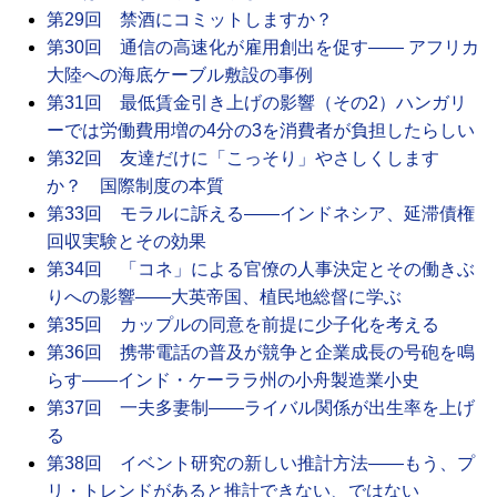
第29回 禁酒にコミットしますか？
第30回 通信の高速化が雇用創出を促す―― アフリカ
大陸への海底ケーブル敷設の事例
第31回 最低賃金引き上げの影響（その2）ハンガリ
ーでは労働費用増の4分の3を消費者が負担したらしい
第32回 友達だけに「こっそり」やさしくします
か？ 国際制度の本質
第33回 モラルに訴える――インドネシア、延滞債権
回収実験とその効果
第34回 「コネ」による官僚の人事決定とその働きぶ
りへの影響――大英帝国、植民地総督に学ぶ
第35回 カップルの同意を前提に少子化を考える
第36回 携帯電話の普及が競争と企業成長の号砲を鳴
らす――インド・ケーララ州の小舟製造業小史
第37回 一夫多妻制――ライバル関係が出生率を上げ
る
第38回 イベント研究の新しい推計方法――もう、プ
リ・トレンドがあると推計できない、ではない