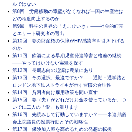
ルではない
第8回 労働移動の障壁がなくなれば一国の生産性は
どの程度向上するのか
第9回 科学の世界の「えこひいき」――社会的紐帯
とエリート研究者の選出
第10回 妻の財産権の保障がHIV感染率を引き下げる
のか
第11回 飲酒による早期児童発達障害と格差の継続
――やってはいけない実験を探す
第12回 長期志向の起源は農業にあり
第13回 その選択、最適ですか？――通勤・通学路と
ロンドン地下鉄ストライキが示す習慣の合理性
第14回 貧困者向け雇用政策を問い直す
第15回 妻（夫）がどれだけお金を使っているか、つ
いでに二人の「愛」も測ります
第16回 先読みして行動していますか？――米連邦議
会上院議員の投票行動とその戦略性
第17回 保険加入率を高めるための発想の転換