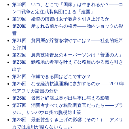
第18回 いつ、どこで「国家」は生まれるか？――コ
ンゴ戦争と定住武装集団による「建国」
第19回 婚資の慣習は女子教育を引き上げるか
第20回 産まれる前からの格差――胎内ショックの影
響
第21回 貧困層が貯蓄を増やすには？――社会的紐帯
と評判
第22回 農業技術普及のキーパーソンは「普通の人」
第23回 勤務地の希望を叶えて公務員のやる気を引き
出す
第24回 信頼できる国はどこですか？
第25回 なぜ経済抗議運動に参加するのか――2010年
代アフリカ諸国の分析
第26回 景気と経済成長が出生率に与える影響
第27回 消費者すべてが税務調査官だったら――ブラ
ジル、サンパウロ州の脱税防止策
第28回 最低賃金引き上げの影響（その１） アメリ
カでは雇用が減らないらしい