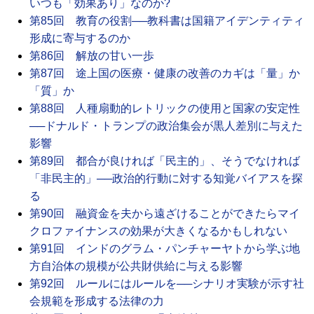
いつも「効果あり」なのか?
第85回 教育の役割──教科書は国籍アイデンティティ
形成に寄与するのか
第86回 解放の甘い一歩
第87回 途上国の医療・健康の改善のカギは「量」か
「質」か
第88回 人種扇動的レトリックの使用と国家の安定性
──ドナルド・トランプの政治集会が黒人差別に与えた
影響
第89回 都合が良ければ「民主的」、そうでなければ
「非民主的」──政治的行動に対する知覚バイアスを探
る
第90回 融資金を夫から遠ざけることができたらマイ
クロファイナンスの効果が大きくなるかもしれない
第91回 インドのグラム・パンチャーヤトから学ぶ地
方自治体の規模が公共財供給に与える影響
第92回 ルールにはルールを──シナリオ実験が示す社
会規範を形成する法律の力