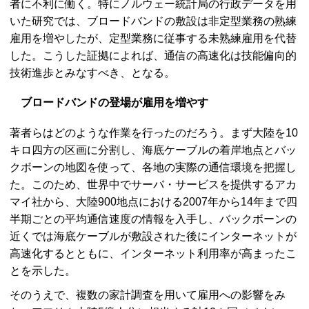
者に不利に働く。特にノルウェー統計局の行政データを用
いた研究では、ブロードバンドの敷設は非定型業務の熟練
雇用を増やしたが、定型業務に従事する未熟練雇用を代替
した。こうした証拠によれば、通信の高速化は技能偏向的
技術進歩とみなすべき、となる。
ブロードバンドの登場が雇用を増やす
著者らはどのような作業を行ったのだろう。まず大陸を10
キロ四方の区画に分割し、海底ケーブルの着岸地点とバッ
クボーンの地図を使って、各地の実際の通信環境を把握し
た。このため、世界中でサーバ・サービスを提供するアカ
マイ社から、大陸900地点における2007年から14年まで四
半期ごとの平均通信速度の情報を入手し、バックボーンの
近くでは海底ケーブルが敷設された後にインターネットが
高速化するとともに、インターネット利用率が高まったこ
とを示した。
そのうえで、複数の家計調査を用いて雇用への影響をみ