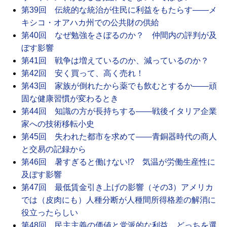
第39回 伝統的な統治が住民に利益をもたらす――メ
キシコ・オアハカ州での公共財の供給
第40回 なぜ勉強をさぼるのか？ 仲間内の評判が及
ぼす影響
第41回 戦争は増えているのか、減っているのか？
第42回 安く買って、高く売れ！
第43回 家族が倒れたから薬でも飲むとするか――頑
固な健康習慣が変わるとき
第44回 知識の方が長持ちする――戦後イタリア企業
家への技術移転小史
第45回 失われた都市を求めて――青銅器時代の商人
と交易の記録から
第46回 暑すぎると働けない!? 気温が労働生産性に
及ぼす影響
第47回 最低賃金引き上げの影響（その3）アメリカ
では（皮肉にも）人種分断が人種間所得格差の解消に
役立ったらしい
第48回 民主主義の価値と党派的な利益、どっちを選