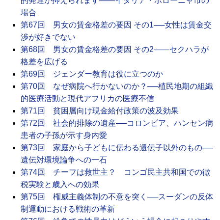
的発達が抑えられます――イタリア・ボローニャ市の
場合
第67回 男女の賃金格差の要因 その1──女性は賃金交
渉が好きでない
第68回 男女の賃金格差の要因 その2――セクハラが
格差を広げる
第69回 ジェンダー教育は役に立つのか
第70回 なぜ病院へ行かないのか？──植民地期の組織
的医療活動と現代アフリカの医療不信
第71回 貧困層向け現金給付政策の波及効果
第72回 社会的排除の遺産──コロンビア、ハンセン病
患者の子孫が示す身内愛
第73回 家庭から子どもに伝わる遺伝子以外のもの──
遺伝対環境論争への一石
第74回 チーフは救世主？ コンゴ民主共和国での徴
税実験と歳入への効果
第75回 権威主義体制の不意を突く──スーダンの反体
制運動における戦術の革新