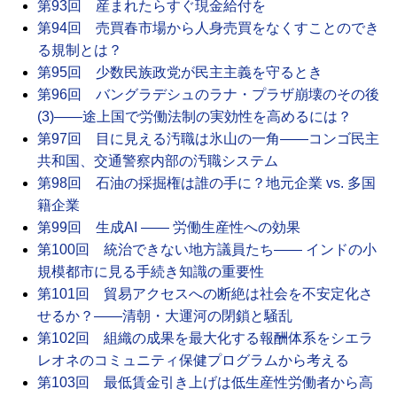
第93回 産まれたらすぐ現金給付を
第94回 売買春市場から人身売買をなくすことのでき
る規制とは？
第95回 少数民族政党が民主主義を守るとき
第96回 バングラデシュのラナ・プラザ崩壊のその後
(3)――途上国で労働法制の実効性を高めるには？
第97回 目に見える汚職は氷山の一角――コンゴ民主
共和国、交通警察内部の汚職システム
第98回 石油の採掘権は誰の手に？地元企業 vs. 多国
籍企業
第99回 生成AI ―― 労働生産性への効果
第100回 統治できない地方議員たち―― インドの小
規模都市に見る手続き知識の重要性
第101回 貿易アクセスへの断絶は社会を不安定化さ
せるか？――清朝・大運河の閉鎖と騒乱
第102回 組織の成果を最大化する報酬体系をシエラ
レオネのコミュニティ保健プログラムから考える
第103回 最低賃金引き上げは低生産性労働者から高