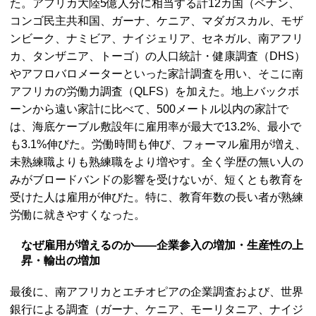
た。アフリカ大陸5億人分に相当する計12カ国（ベナン、
コンゴ民主共和国、ガーナ、ケニア、マダガスカル、モザ
ンビーク、ナミビア、ナイジェリア、セネガル、南アフリ
カ、タンザニア、トーゴ）の人口統計・健康調査（DHS）
やアフロバロメーターといった家計調査を用い、そこに南
アフリカの労働力調査（QLFS）を加えた。地上バックボ
ーンから遠い家計に比べて、500メートル以内の家計で
は、海底ケーブル敷設年に雇用率が最大で13.2%、最小で
も3.1%伸びた。労働時間も伸び、フォーマル雇用が増え、
未熟練職よりも熟練職をより増やす。全く学歴の無い人の
みがブロードバンドの影響を受けないが、短くとも教育を
受けた人は雇用が伸びた。特に、教育年数の長い者が熟練
労働に就きやすくなった。
なぜ雇用が増えるのか――企業参入の増加・生産性の上
昇・輸出の増加
最後に、南アフリカとエチオピアの企業調査および、世界
銀行による調査（ガーナ、ケニア、モーリタニア、ナイジ