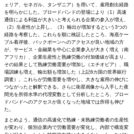
ェリア、セネガル、タンザニア）を用いて、雇用創出経路
を明らかにした。ブロードバンドの登場により（1）高速
通信による利益が大きいと考えられる企業の参入が増え、
（2）生産性が上昇し、（3）輸出が増加するという3つの
経路を考察した。これらを順に検証したところ、海底ケー
ブル着岸後、バックボーンへのアクセスが良い地域の方
が、サービス・金融業を中心に企業参入が大きく増え（南
アフリカ）、企業生産性と熟練労働の付加価値が高まり、
その結果として熟練労働需要が増加し（エチオピア）、職
場訓練も増え、輸出額も増加した（上記6カ国の世界銀行
調査）。これらが労働需要を増やし、大きな雇用の伸びに
つながったと解釈できる。さらに衛星画像から入手した夜
間光を所得水準の代理変数として分析したところ、ブロー
ドバンドへのアクセスが良くなった地域では所得も伸び
た。
まとめよう。通信の高速化で熟練・未熟練労働者の生産性
が変わり、個別企業内で労働需要が変化し、内部で構造変