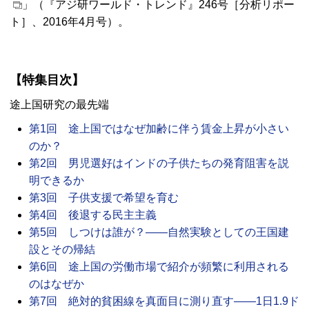
」（『アジ研ワールド・トレンド』246号［分析リポー
ト］、2016年4月号）。
【特集目次】
途上国研究の最先端
第1回 途上国ではなぜ加齢に伴う賃金上昇が小さい
のか？
第2回 男児選好はインドの子供たちの発育阻害を説
明できるか
第3回 子供支援で希望を育む
第4回 後退する民主主義
第5回 しつけは誰が？――自然実験としての王国建
設とその帰結
第6回 途上国の労働市場で紹介が頻繁に利用される
のはなぜか
第7回 絶対的貧困線を真面目に測り直す――1日1.9ド