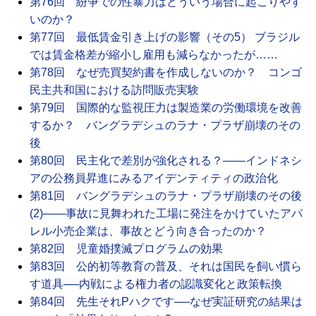
第76回 紛争での性暴力はどういう場合に起こりやす
いのか？
第77回 最低賃金引き上げの影響（その5） ブラジル
では賃金格差が縮小し雇用も減らなかったが……
第78回 なぜ売買契約書を作成しないのか？ コンゴ
民主共和国における訪問販売実験
第79回 国際的な監視圧力は製造業の労働環境を改善
するか？ バングラデシュのラナ・プラザ崩壊のその
後
第80回 民主化で差別が強化される？――インドネシ
アの公務員昇進にみるアイデンティティの政治化
第81回 バングラデシュのラナ・プラザ崩壊のその後
(2)――事故に見舞われた工場に発注をかけていたアパ
レル小売企業は、事故とどう向き合ったのか？
第82回 児童婚撲滅プログラムの効果
第83回 公的初等教育の普及、それは国民を飼い慣ら
す道具──内戦による権力者の認識変化と政策転換
第84回 先生それPハクです──なぜ実証研究の結果は