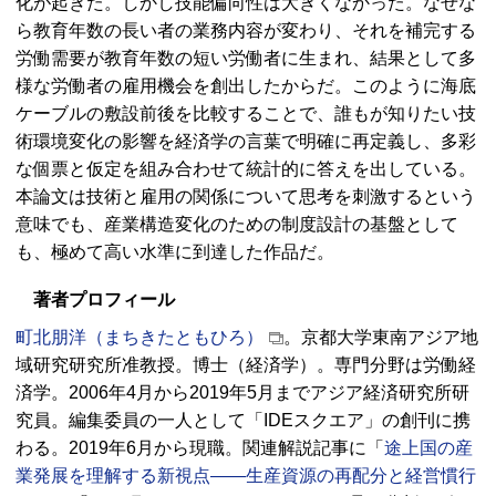
化が起きた。しかし技能偏向性は大きくなかった。なぜな
ら教育年数の長い者の業務内容が変わり、それを補完する
労働需要が教育年数の短い労働者に生まれ、結果として多
様な労働者の雇用機会を創出したからだ。このように海底
ケーブルの敷設前後を比較することで、誰もが知りたい技
術環境変化の影響を経済学の言葉で明確に再定義し、多彩
な個票と仮定を組み合わせて統計的に答えを出している。
本論文は技術と雇用の関係について思考を刺激するという
意味でも、産業構造変化のための制度設計の基盤として
も、極めて高い水準に到達した作品だ。
著者プロフィール
町北朋洋（まちきたともひろ）
。京都大学東南アジア地
域研究研究所准教授。博士（経済学）。専門分野は労働経
済学。2006年4月から2019年5月までアジア経済研究所研
究員。編集委員の一人として「IDEスクエア」の創刊に携
わる。2019年6月から現職。関連解説記事に「
途上国の産
業発展を理解する新視点――生産資源の再配分と経営慣行