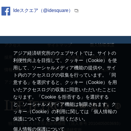
Ideスクエア（@idesquare）
アクセス
サイトマップ
個人情報保護
アジア経済研究所のウェブサイトでは、サイトの
採用・募集情報
利用規約・免責事項
調達情報
利便性向上を目指して、クッキー（Cookie）を使
用して、ソーシャルメディア機能の提供や、サイ
情報公開
推奨環境
お問い合わせ
ト内のアクセスログの収集を行っています。「同
アクセシビリティ
意する」を選択すると、クッキー（Cookie）を用
いたアクセスログの収集に同意いただいたことに
なります。「Cookie を拒否する」を選択する
と、ソーシャルメディア機能は制限されます。ク
ッキー（Cookie）の利用に関しては「個人情報の
保護について」をご参照ください。
独立行政法人日本貿易振興機構 （法人番号 2010405003693）
個人情報の保護について
アジア経済研究所