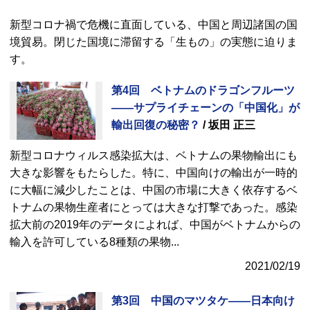
新型コロナ禍で危機に直面している、中国と周辺諸国の国
境貿易。閉じた国境に滞留する「生もの」の実態に迫りま
す。
第4回 ベトナムのドラゴンフルーツ
――サプライチェーンの「中国化」が
輸出回復の秘密？
/ 坂田 正三
新型コロナウィルス感染拡大は、ベトナムの果物輸出にも
大きな影響をもたらした。特に、中国向けの輸出が一時的
に大幅に減少したことは、中国の市場に大きく依存するベ
トナムの果物生産者にとっては大きな打撃であった。感染
拡大前の2019年のデータによれば、中国がベトナムからの
輸入を許可している8種類の果物
...
2021/02/19
第3回 中国のマツタケ――日本向け