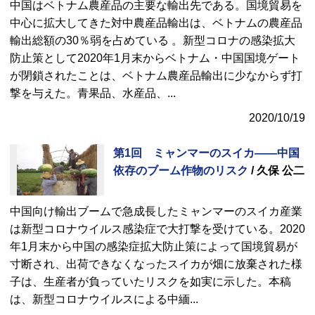
中国はベトナム農産品の主要な輸出先である。国境貿易を
中心に拡大してきた対中農産品輸出は、ベトナムの農産品
輸出総額の30％弱を占めている 。新型コロナの感染拡大
防止策として2020年1月末からベトナム・中国国境ゲート
が閉鎖されたことは、ベトナム農産品輸出に少なからず打
撃を与えた。青果品、水産品、
...
2020/10/19
第1回 ミャンマーのスイカ――中国
依存のブーム作物のリスク
/ 久保 公二
中国向け輸出ブームで急成長したミャンマーのスイカ産業
は新型コロナウイルス感染症で大打撃を受けている。2020
年1月末から中国の感染症拡大防止策によって国境貿易が
寸断され、出荷できなくなったスイカが畑に放棄された様
子は、生産者が負っていたリスクを如実に示した。本稿
は、新型コロナウイルスによる中緬
...