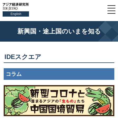
English
新興国・途上国のいまを知る
IDEスクエア
コラム