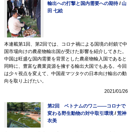
輸出への打撃と国内需要への期待
/
山
田 七絵
本連載第1回、第2回では、コロナ禍による国境の封鎖で中
国市場向けの農産物輸出国が受けた影響を紹介してきた。
中国は旺盛な国内需要を背景とした農産物輸入国であると
同時に、豊富な農業資源を擁する輸出大国でもある。今回
は少々視点を変えて、中国産マツタケの日本向け輸出の動
向を取り上げたい。
2021/01/26
第2回 ベトナムのワニ――コロナで
変わる野生動物の対中取引環境
/
荒神
衣美