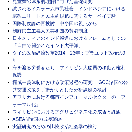
児童婚の体系的理解に向けた基礎研究
試されるイスラーム市民社会：インドネシアにおける
宗教エリートと民主的規範に関するサーベイ実験
国際制度論の再検討：中小国の視点から
朝鮮民主主義人民共和国の貿易制度
日本メディアのインド報道におけるフレームとしての
「自由で開かれたインド太平洋」
タイの政治経済改革2014－23年：プラユット政権の9
年
海を渡る労働者たち：フィリピン人船員の移動と権利
保護
権威主義体制における政策過程の研究： GCC諸国の公
共交通政策を手掛かりとした分析課題の検討
アフリカにおける都市インフォーマルセクターの「フ
ォーマル化」
フィリピンにおけるアグリビジネス化の成否と課題
ASEAN諸国の成長戦略
実証研究のための比較政治社会学の検討