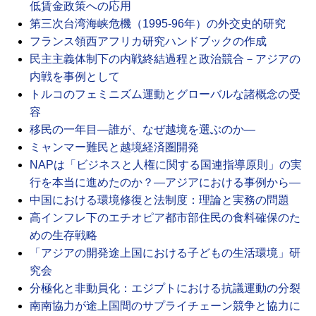
低賃金政策への応用
第三次台湾海峡危機（1995-96年）の外交史的研究
フランス領西アフリカ研究ハンドブックの作成
民主主義体制下の内戦終結過程と政治競合－アジアの
内戦を事例として
トルコのフェミニズム運動とグローバルな諸概念の受
容
移民の一年目―誰が、なぜ越境を選ぶのか―
ミャンマー難民と越境経済圏開発
NAPは「ビジネスと人権に関する国連指導原則」の実
行を本当に進めたのか？―アジアにおける事例から―
中国における環境修復と法制度：理論と実務の問題
高インフレ下のエチオピア都市部住民の食料確保のた
めの生存戦略
「アジアの開発途上国における子どもの生活環境」研
究会
分極化と非動員化：エジプトにおける抗議運動の分裂
南南協力が途上国間のサプライチェーン競争と協力に