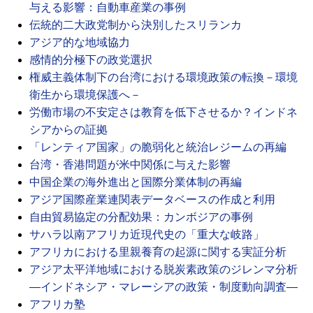
与える影響：自動車産業の事例
伝統的二大政党制から決別したスリランカ
アジア的な地域協力
感情的分極下の政党選択
権威主義体制下の台湾における環境政策の転換－環境
衛生から環境保護へ－
労働市場の不安定さは教育を低下させるか？インドネ
シアからの証拠
「レンティア国家」の脆弱化と統治レジームの再編
台湾・香港問題が米中関係に与えた影響
中国企業の海外進出と国際分業体制の再編
アジア国際産業連関表データベースの作成と利用
自由貿易協定の分配効果：カンボジアの事例
サハラ以南アフリカ近現代史の「重大な岐路」
アフリカにおける里親養育の起源に関する実証分析
アジア太平洋地域における脱炭素政策のジレンマ分析
―インドネシア・マレーシアの政策・制度動向調査―
アフリカ塾