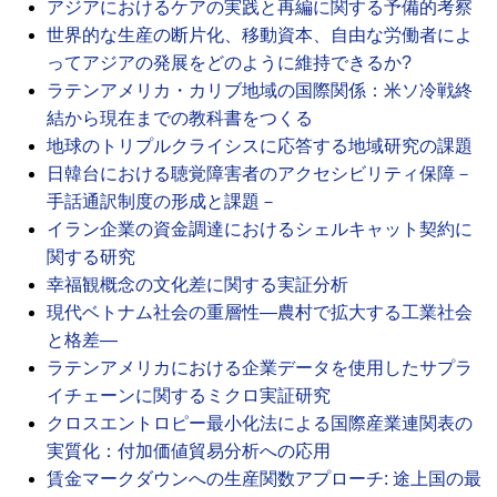
アジアにおけるケアの実践と再編に関する予備的考察
世界的な生産の断片化、移動資本、自由な労働者によ
ってアジアの発展をどのように維持できるか?
ラテンアメリカ・カリブ地域の国際関係：米ソ冷戦終
結から現在までの教科書をつくる
地球のトリプルクライシスに応答する地域研究の課題
日韓台における聴覚障害者のアクセシビリティ保障－
手話通訳制度の形成と課題－
イラン企業の資金調達におけるシェルキャット契約に
関する研究
幸福観概念の文化差に関する実証分析
現代ベトナム社会の重層性―農村で拡大する工業社会
と格差―
ラテンアメリカにおける企業データを使用したサプラ
イチェーンに関するミクロ実証研究
クロスエントロピー最小化法による国際産業連関表の
実質化：付加価値貿易分析への応用
賃金マークダウンへの生産関数アプローチ: 途上国の最