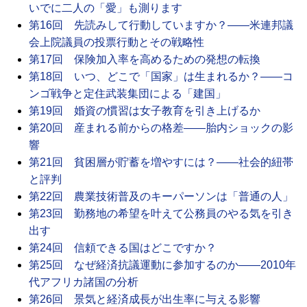
いでに二人の「愛」も測ります
第16回 先読みして行動していますか？――米連邦議
会上院議員の投票行動とその戦略性
第17回 保険加入率を高めるための発想の転換
第18回 いつ、どこで「国家」は生まれるか？――コ
ンゴ戦争と定住武装集団による「建国」
第19回 婚資の慣習は女子教育を引き上げるか
第20回 産まれる前からの格差――胎内ショックの影
響
第21回 貧困層が貯蓄を増やすには？――社会的紐帯
と評判
第22回 農業技術普及のキーパーソンは「普通の人」
第23回 勤務地の希望を叶えて公務員のやる気を引き
出す
第24回 信頼できる国はどこですか？
第25回 なぜ経済抗議運動に参加するのか――2010年
代アフリカ諸国の分析
第26回 景気と経済成長が出生率に与える影響