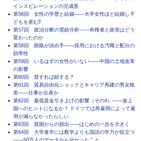
インスピレーションの完成形
第56回 女性の学歴と結婚――大卒女性ほど結婚し子
どもを産む⁉
第57回 政治分断の需給分析――有権者と政党はどう
変わったのか
第58回 賄賂が決め手――採用における汚職と配分の
効率性
第59回 いるはずの女性がいない――中国の土地改革
の影響
第60回 貧すれば鋭する？
第61回 貿易自由化ショックとキャリア再建の男女格
差――仕事か出産か
第62回 最低賃金引き上げの影響（その4）――途上
国へのヒントになるか？ ドイツでは再雇用によって雇
用が減らなかったらしい
第63回 貧困からの脱出――はじめの一歩を大きく
第64回 大学進学には数学よりも国語の学力が役立つ
――50万人のデータから分かったこと