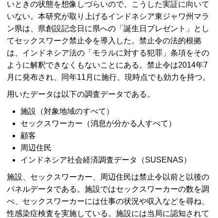
いときの状態を想像しづらいので、こうした実証に向いて
いない。本研究が取り上げるインドネシア東ジャワ州マラ
ン県は、県創設記念日に県への「誕生日プレゼント」とし
てセックスワーク禁止令を導入した。禁止令の法的根拠
は、インドネシア法の「モラルに対する犯罪」条項をその
ように解釈できなくもないことにある。禁止令は2014年7
月に発布され、同年11月に施行、現時点でも効力を持つ。
用いたデータは以下の調査データである。
施設（対象地域のすべて）
セックスワーカー（消息が分かる人すべて）
顧客
周辺住民
インドネシア社会経済調査データ（SUSENAS）
施設、セックスワーカー、周辺住民は禁止令以前と以後の
パネルデータである。施設ではセックスワーカーの数を調
べ、セックスワーカーには仕事の状況や収入などを尋ね、
性感染症検査を実施している。施設には当局に認知されて