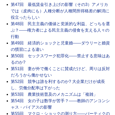
第47回 最低賃金引き上げの影響（その3）アメリカ
では（皮肉にも）人種分断が人種間所得格差の解消に
役立ったらしい
第48回 民主主義の価値と党派的な利益、どっちを選
ぶ？――権力者による民主主義の侵食を支える人々の
行動
第49回 経済的ショックと児童婚――ダウリーと婚資
の慣習による違い
第50回 セックスワーク犯罪化――禁止する意味はあ
るのか?
第51回 妻が外で働くことに賛成だけど、周りは反対
だろうから働かせない
第52回 競争は誰を利するのか? 大企業だけが成長
し、労働分配率は下がった
第53回 農業技術普及のメカニズムは「複雑」
第54回 女の子は数学が苦手？――教師のアンコンシ
ャス・バイアスの影響
第55回 マクロ・ショックの測り方――バーティクの