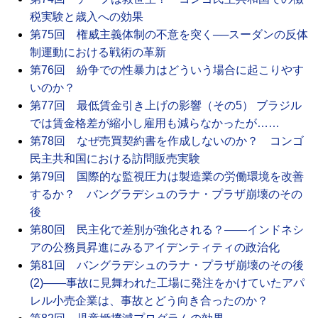
税実験と歳入への効果
第75回 権威主義体制の不意を突く──スーダンの反体
制運動における戦術の革新
第76回 紛争での性暴力はどういう場合に起こりやす
いのか？
第77回 最低賃金引き上げの影響（その5） ブラジル
では賃金格差が縮小し雇用も減らなかったが……
第78回 なぜ売買契約書を作成しないのか？ コンゴ
民主共和国における訪問販売実験
第79回 国際的な監視圧力は製造業の労働環境を改善
するか？ バングラデシュのラナ・プラザ崩壊のその
後
第80回 民主化で差別が強化される？――インドネシ
アの公務員昇進にみるアイデンティティの政治化
第81回 バングラデシュのラナ・プラザ崩壊のその後
(2)――事故に見舞われた工場に発注をかけていたアパ
レル小売企業は、事故とどう向き合ったのか？