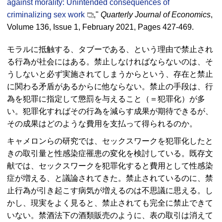
against morality: Unintended consequences of
criminalizing sex work
,"
Quarterly Journal of Economics
,
Volume 136, Issue 1, February 2021, Pages 427-469.
モラルに抵触する、タブーである、という理由で禁止され
る行為が社会にはある。禁止しなければならないのは、そ
うしないと必ず実施されてしまうからという、存在と禁止
に関わる矛盾があるからに他ならない。禁止の手段は、行
為を犯罪に指定して懲罰を与えること（＝犯罪化）が多
い。犯罪化すればその行為を減らす成果が期待できるが、
その成果はどのような費用を支払って得られるのか。
キャメロンらの研究では、セックスワークを犯罪化したと
きの取引量と性感染症罹患の変化を検討している。既存文
献では、セックスワークを犯罪化すると費用として性感染
症が増える、と議論されてきた。禁止されているのに、禁
止行為が引き起こす病気が増えるのは不思議に思える。し
かし、現実をよく見ると、禁止されても完全に禁止できて
いない。禁酒法下の酒類販売のように、表の取引は消えて