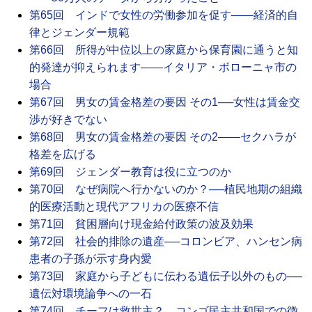
第65回 インドで女性の労働参加を促す――経済的自
律とジェンダー規範
第66回 所得が中位以上の家庭から保育園に通うと知
的発達が抑えられます――イタリア・ボローニャ市の
場合
第67回 男女の賃金格差の要因 その1──女性は賃金交
渉が好きでない
第68回 男女の賃金格差の要因 その2――セクハラが
格差を広げる
第69回 ジェンダー教育は役に立つのか
第70回 なぜ病院へ行かないのか？──植民地期の組織
的医療活動と現代アフリカの医療不信
第71回 貧困層向け現金給付政策の波及効果
第72回 社会的排除の遺産──コロンビア、ハンセン病
患者の子孫が示す身内愛
第73回 家庭から子どもに伝わる遺伝子以外のもの──
遺伝対環境論争への一石
第74回 チーフは救世主？ コンゴ民主共和国での徴