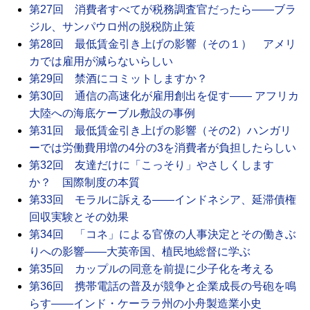
第27回 消費者すべてが税務調査官だったら――ブラ
ジル、サンパウロ州の脱税防止策
第28回 最低賃金引き上げの影響（その１） アメリ
カでは雇用が減らないらしい
第29回 禁酒にコミットしますか？
第30回 通信の高速化が雇用創出を促す―― アフリカ
大陸への海底ケーブル敷設の事例
第31回 最低賃金引き上げの影響（その2）ハンガリ
ーでは労働費用増の4分の3を消費者が負担したらしい
第32回 友達だけに「こっそり」やさしくします
か？ 国際制度の本質
第33回 モラルに訴える――インドネシア、延滞債権
回収実験とその効果
第34回 「コネ」による官僚の人事決定とその働きぶ
りへの影響――大英帝国、植民地総督に学ぶ
第35回 カップルの同意を前提に少子化を考える
第36回 携帯電話の普及が競争と企業成長の号砲を鳴
らす――インド・ケーララ州の小舟製造業小史