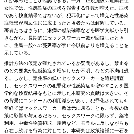
出が減ったことが確認できる。一方、正規施設の近隣在住
女性では、性感染症の症状を報告する件数が増えた。症状
であり検査結果ではないが、犯罪化によって増えた性感染
症罹患が周辺住民に広まったと著者たちは解釈している。
著者たちはさらに、淋病の感染確率などを医学文献から引
きながら、長期的にセックスワーカー数が回復したとき
に、住民一般への蔓延率が禁止令以前よりも増えることを
示している。
推計方法の仮定が満たされているか疑問があるし、禁止令
のどの要素が性感染症を増やしたか不明、などの不満は残
る。しかし、定住率の低いセックスワーカーを追跡調査
し、セックスワークの犯罪化が性感染症を増やすことを医
学的な検査結果をもとに示した本研究の貢献は大きい。そ
の背景にコンドームの利用減少があり、犯罪化されても4
年経てばセックスワーカー数は元に戻ることも、今後の政
策に影響を与えるだろう。セックスワークに限らず、薬物
利用、中毒性物質摂取、賭博など、モラルに反しながらも
存在し続ける行為に対しても、本研究は政策論議に一石を