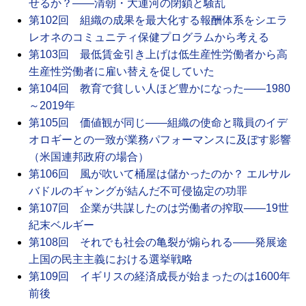
せるか？――清朝・大運河の閉鎖と騒乱
第102回 組織の成果を最大化する報酬体系をシエラ
レオネのコミュニティ保健プログラムから考える
第103回 最低賃金引き上げは低生産性労働者から高
生産性労働者に雇い替えを促していた
第104回 教育で貧しい人ほど豊かになった――1980
～2019年
第105回 価値観が同じ――組織の使命と職員のイデ
オロギーとの一致が業務パフォーマンスに及ぼす影響
（米国連邦政府の場合）
第106回 風が吹いて桶屋は儲かったのか？ エルサル
バドルのギャングが結んだ不可侵協定の功罪
第107回 企業が共謀したのは労働者の搾取――19世
紀末ベルギー
第108回 それでも社会の亀裂が煽られる――発展途
上国の民主主義における選挙戦略
第109回 イギリスの経済成長が始まったのは1600年
前後