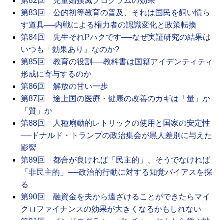
第82回 児童婚撲滅プログラムの効果
第83回 公的初等教育の普及、それは国民を飼い慣ら
す道具──内戦による権力者の認識変化と政策転換
第84回 先生それPハクです──なぜ実証研究の結果は
いつも「効果あり」なのか?
第85回 教育の役割──教科書は国籍アイデンティティ
形成に寄与するのか
第86回 解放の甘い一歩
第87回 途上国の医療・健康の改善のカギは「量」か
「質」か
第88回 人種扇動的レトリックの使用と国家の安定性
──ドナルド・トランプの政治集会が黒人差別に与えた
影響
第89回 都合が良ければ「民主的」、そうでなければ
「非民主的」──政治的行動に対する知覚バイアスを探
る
第90回 融資金を夫から遠ざけることができたらマイ
クロファイナンスの効果が大きくなるかもしれない