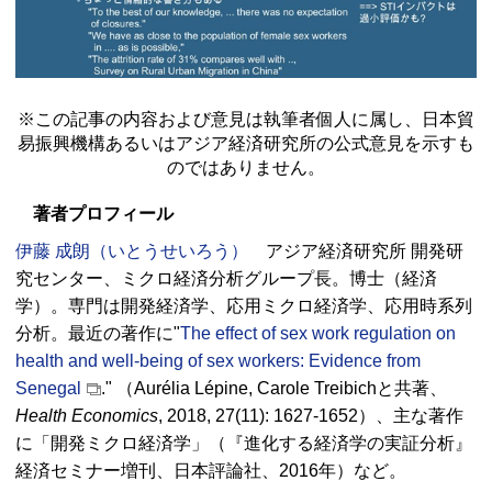
※この記事の内容および意見は執筆者個人に属し、日本貿
易振興機構あるいはアジア経済研究所の公式意見を示すも
のではありません。
著者プロフィール
伊藤 成朗（いとうせいろう）
アジア経済研究所 開発研
究センター、ミクロ経済分析グループ長。博士（経済
学）。専門は開発経済学、応用ミクロ経済学、応用時系列
分析。最近の著作に"
The effect of sex work regulation on
health and well-being of sex workers: Evidence from
Senegal
." （Aurélia Lépine, Carole Treibichと共著、
Health Economics
, 2018, 27(11): 1627-1652）、主な著作
に「開発ミクロ経済学」（『進化する経済学の実証分析』
経済セミナー増刊、日本評論社、2016年）など。