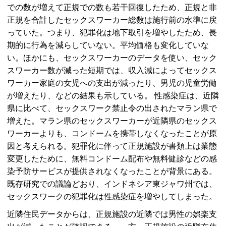
での数が増えて正規での数も若干回復したため、正規と非
正規を合計したセックスワーカー総数は施行前の水準に戻
っていた。つまり、犯罪化は地下取引を増やしたため、長
期的に行為を減らしていない。平均価格も変化していな
い。ほかにも、セックスワーカーのデータを使い、セック
スワーカー数が減った短期では、収入減によってセックス
ワーカー家庭の女児への支出が減ったり、男児の児童労働
が増えたり、などの結果も示している。 性感染症は、近隣
県に比べて、セックスワーク禁止令の出されたマラン県で
増えた。マラン県のセックスワーカーが近隣県のセックス
ワーカーよりも、コンドームを携帯しなくなったことが原
因と考えられる。犯罪化に伴って正規施設が書類上は業態
変更したために、無料コンドーム配布や無料健診などの感
染予防サービスが提供されなくなったことが背景にある。
既存研究での議論どおり、インドネシア東ジャワ州では、
セックスワークの犯罪化は性感染症を増やしてしまった。
近隣住民データからは、正規施設の近隣では男性の娯楽支