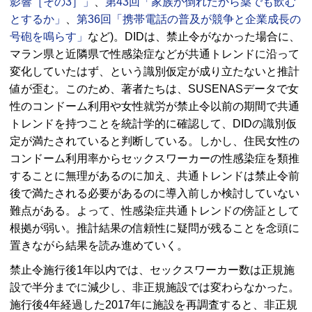
影響［その3］」
、
第43回「家族が倒れたから薬でも飲む
とするか」
、
第36回「携帯電話の普及が競争と企業成長の
号砲を鳴らす」
など)。DIDは、禁止令がなかった場合に、
マラン県と近隣県で性感染症などが共通トレンドに沿って
変化していたはず、という識別仮定が成り立たないと推計
値が歪む。このため、著者たちは、SUSENASデータで女
性のコンドーム利用や女性就労が禁止令以前の期間で共通
トレンドを持つことを統計学的に確認して、DIDの識別仮
定が満たされていると判断している。しかし、住民女性の
コンドーム利用率からセックスワーカーの性感染症を類推
することに無理があるのに加え、共通トレンドは禁止令前
後で満たされる必要があるのに導入前しか検討していない
難点がある。よって、性感染症共通トレンドの傍証として
根拠が弱い。推計結果の信頼性に疑問が残ることを念頭に
置きながら結果を読み進めていく。
禁止令施行後1年以内では、セックスワーカー数は正規施
設で半分までに減少し、非正規施設では変わらなかった。
施行後4年経過した2017年に施設を再調査すると、非正規