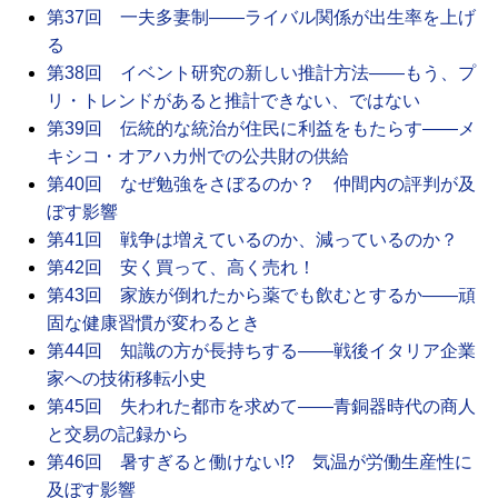
第37回 一夫多妻制――ライバル関係が出生率を上げ
る
第38回 イベント研究の新しい推計方法――もう、プ
リ・トレンドがあると推計できない、ではない
第39回 伝統的な統治が住民に利益をもたらす――メ
キシコ・オアハカ州での公共財の供給
第40回 なぜ勉強をさぼるのか？ 仲間内の評判が及
ぼす影響
第41回 戦争は増えているのか、減っているのか？
第42回 安く買って、高く売れ！
第43回 家族が倒れたから薬でも飲むとするか――頑
固な健康習慣が変わるとき
第44回 知識の方が長持ちする――戦後イタリア企業
家への技術移転小史
第45回 失われた都市を求めて――青銅器時代の商人
と交易の記録から
第46回 暑すぎると働けない!? 気温が労働生産性に
及ぼす影響