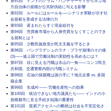
第91回 インドのグラム・パンチャーヤトから学ぶ地
方自治体の規模が公共財供給に与える影響
第92回 ルールにはルールを──シナリオ実験が示す社
会規範を形成する法律の力
第93回 産まれたらすぐ現金給付を
第94回 売買春市場から人身売買をなくすことのでき
る規制とは？
第95回 少数民族政党が民主主義を守るとき
第96回 バングラデシュのラナ・プラザ崩壊のその後
(3)――途上国で労働法制の実効性を高めるには？
第97回 目に見える汚職は氷山の一角――コンゴ民主
共和国、交通警察内部の汚職システム
第98回 石油の採掘権は誰の手に？地元企業 vs. 多国
籍企業
第99回 生成AI ―― 労働生産性への効果
第100回 統治できない地方議員たち―― インドの小
規模都市に見る手続き知識の重要性
第101回 貿易アクセスへの断絶は社会を不安定化さ