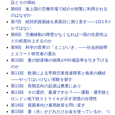
設とその帰結
第6回 途上国の労働市場で紹介が頻繁に利用される
のはなぜか
第7回 絶対的貧困線を真面目に測り直す――1日1.9ド
ルではない
第8回 労働移動の障壁がなくなれば一国の生産性は
どの程度向上するのか
第9回 科学の世界の「えこひいき」――社会的紐帯
とエリート研究者の選出
第10回 妻の財産権の保障がHIV感染率を引き下げる
のか
第11回 飲酒による早期児童発達障害と格差の継続
――やってはいけない実験を探す
第12回 長期志向の起源は農業にあり
第13回 その選択、最適ですか？――通勤・通学路と
ロンドン地下鉄ストライキが示す習慣の合理性
第14回 貧困者向け雇用政策を問い直す
第15回 妻（夫）がどれだけお金を使っているか、つ