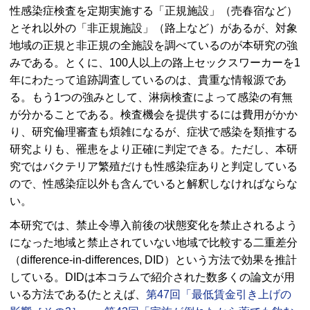
性感染症検査を定期実施する「正規施設」（売春宿など）
とそれ以外の「非正規施設」（路上など）があるが、対象
地域の正規と非正規の全施設を調べているのが本研究の強
みである。とくに、100人以上の路上セックスワーカーを1
年にわたって追跡調査しているのは、貴重な情報源であ
る。もう1つの強みとして、淋病検査によって感染の有無
が分かることである。検査機会を提供するには費用がかか
り、研究倫理審査も煩雑になるが、症状で感染を類推する
研究よりも、罹患をより正確に判定できる。ただし、本研
究ではバクテリア繁殖だけも性感染症ありと判定している
ので、性感染症以外も含んでいると解釈しなければならな
い。
本研究では、禁止令導入前後の状態変化を禁止されるよう
になった地域と禁止されていない地域で比較する二重差分
（difference-in-differences, DID）という方法で効果を推計
している。DIDは本コラムで紹介された数多くの論文が用
いる方法である(たとえば、
第47回「最低賃金引き上げの