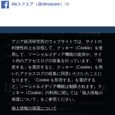
Ideスクエア（@idesquare）
アクセス
サイトマップ
個人情報保護
アジア経済研究所のウェブサイトでは、サイトの
採用・募集情報
利用規約・免責事項
調達情報
利便性向上を目指して、クッキー（Cookie）を使
用して、ソーシャルメディア機能の提供や、サイ
情報公開
推奨環境
お問い合わせ
ト内のアクセスログの収集を行っています。「同
アクセシビリティ
意する」を選択すると、クッキー（Cookie）を用
いたアクセスログの収集に同意いただいたことに
なります。「Cookie を拒否する」を選択する
と、ソーシャルメディア機能は制限されます。ク
ッキー（Cookie）の利用に関しては「個人情報の
保護について」をご参照ください。
独立行政法人日本貿易振興機構 （法人番号 2010405003693）
個人情報の保護について
アジア経済研究所
〒261-8545 千葉県千葉市美浜区若葉3-2-2