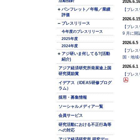
活動指針
2026.6.1
パンフレット／年報／業績
【プレス
評価
2026.6.1
プレスリリース
【プレス
今年度のプレスリリース
9 月に開
2025年度
2026.6.5
2024年度
【プレス
アジ研いま何してる?(活動
国・地域
紹介)
2026.6.1
アジア経済研究所発展途上国
研究奨励賞
【プレス
イデアス（IDEAS研修プログ
ラム）
採用・募集情報
ソーシャルメディア一覧
会員サービス
研究活動における不正行為等
への対応
アジア経済研究所 研究デー