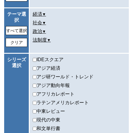
テーマ選
経済
択
社会
すべて選択
政治
法制度
クリア
シリーズ
IDEスクエア
選択
アジア経済
アジ研ワールド・トレンド
アジア動向年報
アフリカレポート
ラテンアメリカレポート
中東レビュー
現代の中東
和文単行書