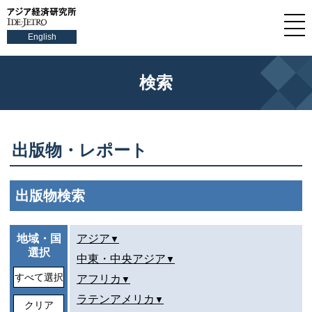
English
検索
出版物・レポート
出版物検索
地域・国
アジア
選択
中東・中央アジア
すべて選択
アフリカ
ラテンアメリカ
クリア