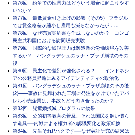
第76回 紛争での性暴力はどういう場合に起こりやす
いのか？
第77回 最低賃金引き上げの影響（その5） ブラジル
では賃金格差が縮小し雇用も減らなかったが……
第78回 なぜ売買契約書を作成しないのか？ コンゴ
民主共和国における訪問販売実験
第79回 国際的な監視圧力は製造業の労働環境を改善
するか？ バングラデシュのラナ・プラザ崩壊のその
後
第80回 民主化で差別が強化される？――インドネシ
アの公務員昇進にみるアイデンティティの政治化
第81回 バングラデシュのラナ・プラザ崩壊のその後
(2)――事故に見舞われた工場に発注をかけていたアパ
レル小売企業は、事故とどう向き合ったのか？
第82回 児童婚撲滅プログラムの効果
第83回 公的初等教育の普及、それは国民を飼い慣ら
す道具──内戦による権力者の認識変化と政策転換
第84回 先生それPハクです──なぜ実証研究の結果は