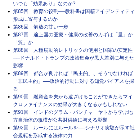
いつも「効果あり」なのか?
第85回 教育の役割──教科書は国籍アイデンティティ
形成に寄与するのか
第86回 解放の甘い一歩
第87回 途上国の医療・健康の改善のカギは「量」か
「質」か
第88回 人種扇動的レトリックの使用と国家の安定性
──ドナルド・トランプの政治集会が黒人差別に与えた
影響
第89回 都合が良ければ「民主的」、そうでなければ
「非民主的」──政治的行動に対する知覚バイアスを探
る
第90回 融資金を夫から遠ざけることができたらマイ
クロファイナンスの効果が大きくなるかもしれない
第91回 インドのグラム・パンチャーヤトから学ぶ地
方自治体の規模が公共財供給に与える影響
第92回 ルールにはルールを──シナリオ実験が示す社
会規範を形成する法律の力