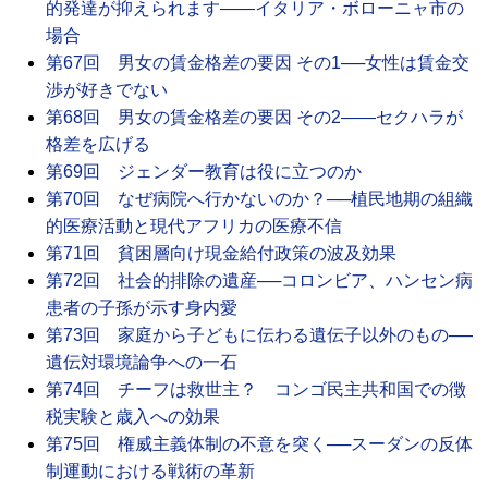
的発達が抑えられます――イタリア・ボローニャ市の
場合
第67回 男女の賃金格差の要因 その1──女性は賃金交
渉が好きでない
第68回 男女の賃金格差の要因 その2――セクハラが
格差を広げる
第69回 ジェンダー教育は役に立つのか
第70回 なぜ病院へ行かないのか？──植民地期の組織
的医療活動と現代アフリカの医療不信
第71回 貧困層向け現金給付政策の波及効果
第72回 社会的排除の遺産──コロンビア、ハンセン病
患者の子孫が示す身内愛
第73回 家庭から子どもに伝わる遺伝子以外のもの──
遺伝対環境論争への一石
第74回 チーフは救世主？ コンゴ民主共和国での徴
税実験と歳入への効果
第75回 権威主義体制の不意を突く──スーダンの反体
制運動における戦術の革新