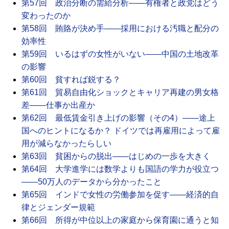
第57回 政治分断の需給分析――有権者と政党はどう
変わったのか
第58回 賄賂が決め手――採用における汚職と配分の
効率性
第59回 いるはずの女性がいない――中国の土地改革
の影響
第60回 貧すれば鋭する？
第61回 貿易自由化ショックとキャリア再建の男女格
差――仕事か出産か
第62回 最低賃金引き上げの影響（その4）――途上
国へのヒントになるか？ ドイツでは再雇用によって雇
用が減らなかったらしい
第63回 貧困からの脱出――はじめの一歩を大きく
第64回 大学進学には数学よりも国語の学力が役立つ
――50万人のデータから分かったこと
第65回 インドで女性の労働参加を促す――経済的自
律とジェンダー規範
第66回 所得が中位以上の家庭から保育園に通うと知