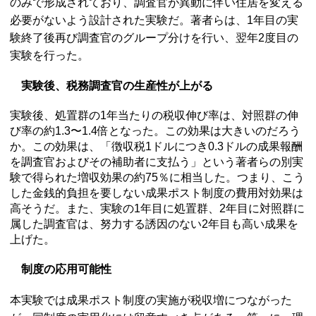
のみで形成されており、調査官が異動に伴い住居を変える
必要がないよう設計された実験だ。著者らは、1年目の実
験終了後再び調査官のグループ分けを行い、翌年2度目の
実験を行った。
実験後、税務調査官の生産性が上がる
実験後、処置群の1年当たりの税収伸び率は、対照群の伸
び率の約1.3〜1.4倍となった。この効果は大きいのだろう
か。この効果は、「徴収税1ドルにつき0.3ドルの成果報酬
を調査官およびその補助者に支払う」という著者らの別実
験で得られた増収効果の約75％に相当した。つまり、こう
した金銭的負担を要しない成果ポスト制度の費用対効果は
高そうだ。また、実験の1年目に処置群、2年目に対照群に
属した調査官は、努力する誘因のない2年目も高い成果を
上げた。
制度の応用可能性
本実験では成果ポスト制度の実施が税収増につながった