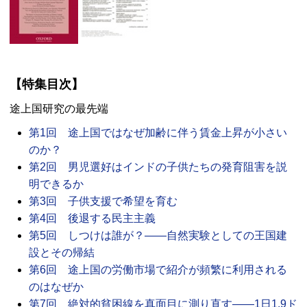
【特集目次】
途上国研究の最先端
第1回 途上国ではなぜ加齢に伴う賃金上昇が小さい
のか？
第2回 男児選好はインドの子供たちの発育阻害を説
明できるか
第3回 子供支援で希望を育む
第4回 後退する民主主義
第5回 しつけは誰が？――自然実験としての王国建
設とその帰結
第6回 途上国の労働市場で紹介が頻繁に利用される
のはなぜか
第7回 絶対的貧困線を真面目に測り直す――1日1.9ド