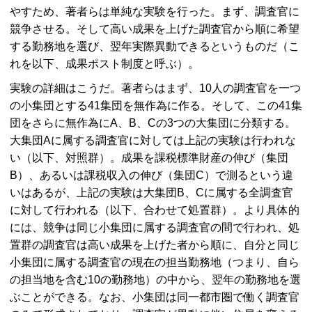
やすため、著者らは単純な実験を行った。まず、調査官に
競争させる。そして高い成果を上げた調査官から順に希望
する勤務地を選び、翌年実際異動できるというものだ（こ
れを以下、成果ポスト制度と呼ぶ）。
実験の詳細はこうだ。著者らはまず、10人の調査官を一つ
の小集団とする41集団を無作為に作る。そして、この41集
団をさらに無作為にA、B、Cの3つの大集団に分類する。
大集団Aに属する調査官に対しては上記の実験は行われな
い（以下、対照群）。成果を課税標準財産の伸び（集団
B）、あるいは課税収入の伸び（集団C）で測るという違
いはあるが、上記の実験は大集団B、Cに属する全調査官
に対して行われる（以下、合わせて処置群）。より具体的
には、競争は同じ小集団に属する調査官の間で行われ、処
置群の調査官は高い成果を上げた者から順に、自分と同じ
小集団に属する調査官の現在の担当勤務地（つまり、自ら
の担当地を含む10の勤務地）の中から、翌年の勤務地を選
ぶことができる。なお、小集団は同一都市圏で働く調査官