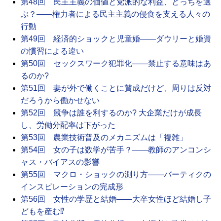
第48回 民主主義の価値と党派的な利益、どっちを選
ぶ？――権力者による民主主義の侵食を支える人々の
行動
第49回 経済的ショックと児童婚――ダウリーと婚資
の慣習による違い
第50回 セックスワーク犯罪化――禁止する意味はあ
るのか?
第51回 妻が外で働くことに賛成だけど、周りは反対
だろうから働かせない
第52回 競争は誰を利するのか? 大企業だけが成長
し、労働分配率は下がった
第53回 農業技術普及のメカニズムは「複雑」
第54回 女の子は数学が苦手？――教師のアンコンシ
ャス・バイアスの影響
第55回 マクロ・ショックの測り方――バーティクの
インスピレーションの完成形
第56回 女性の学歴と結婚――大卒女性ほど結婚し子
どもを産む⁉