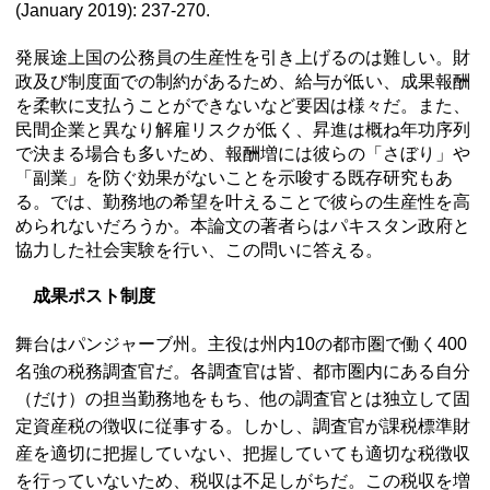
(January 2019): 237-270.
発展途上国の公務員の生産性を引き上げるのは難しい。財
政及び制度面での制約があるため、給与が低い、成果報酬
を柔軟に支払うことができないなど要因は様々だ。また、
民間企業と異なり解雇リスクが低く、昇進は概ね年功序列
で決まる場合も多いため、報酬増には彼らの「さぼり」や
「副業」を防ぐ効果がないことを示唆する既存研究もあ
る。では、勤務地の希望を叶えることで彼らの生産性を高
められないだろうか。本論文の著者らはパキスタン政府と
協力した社会実験を行い、この問いに答える。
成果ポスト制度
舞台はパンジャーブ州。主役は州内10の都市圏で働く400
名強の税務調査官だ。各調査官は皆、都市圏内にある自分
（だけ）の担当勤務地をもち、他の調査官とは独立して固
定資産税の徴収に従事する。しかし、調査官が課税標準財
産を適切に把握していない、把握していても適切な税徴収
を行っていないため、税収は不足しがちだ。この税収を増