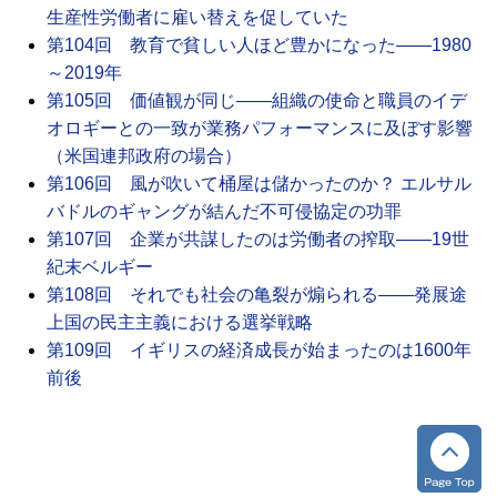
生産性労働者に雇い替えを促していた
第104回 教育で貧しい人ほど豊かになった――1980
～2019年
第105回 価値観が同じ――組織の使命と職員のイデ
オロギーとの一致が業務パフォーマンスに及ぼす影響
（米国連邦政府の場合）
第106回 風が吹いて桶屋は儲かったのか？ エルサル
バドルのギャングが結んだ不可侵協定の功罪
第107回 企業が共謀したのは労働者の搾取――19世
紀末ベルギー
第108回 それでも社会の亀裂が煽られる――発展途
上国の民主主義における選挙戦略
第109回 イギリスの経済成長が始まったのは1600年
前後