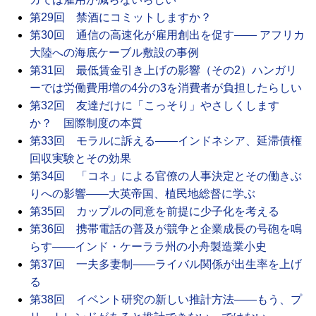
第29回 禁酒にコミットしますか？
第30回 通信の高速化が雇用創出を促す―― アフリカ
大陸への海底ケーブル敷設の事例
第31回 最低賃金引き上げの影響（その2）ハンガリ
ーでは労働費用増の4分の3を消費者が負担したらしい
第32回 友達だけに「こっそり」やさしくします
か？ 国際制度の本質
第33回 モラルに訴える――インドネシア、延滞債権
回収実験とその効果
第34回 「コネ」による官僚の人事決定とその働きぶ
りへの影響――大英帝国、植民地総督に学ぶ
第35回 カップルの同意を前提に少子化を考える
第36回 携帯電話の普及が競争と企業成長の号砲を鳴
らす――インド・ケーララ州の小舟製造業小史
第37回 一夫多妻制――ライバル関係が出生率を上げ
る
第38回 イベント研究の新しい推計方法――もう、プ