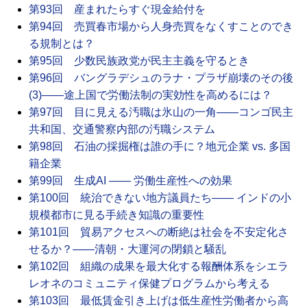
第93回 産まれたらすぐ現金給付を
第94回 売買春市場から人身売買をなくすことのでき
る規制とは？
第95回 少数民族政党が民主主義を守るとき
第96回 バングラデシュのラナ・プラザ崩壊のその後
(3)――途上国で労働法制の実効性を高めるには？
第97回 目に見える汚職は氷山の一角――コンゴ民主
共和国、交通警察内部の汚職システム
第98回 石油の採掘権は誰の手に？地元企業 vs. 多国
籍企業
第99回 生成AI ―― 労働生産性への効果
第100回 統治できない地方議員たち―― インドの小
規模都市に見る手続き知識の重要性
第101回 貿易アクセスへの断絶は社会を不安定化さ
せるか？――清朝・大運河の閉鎖と騒乱
第102回 組織の成果を最大化する報酬体系をシエラ
レオネのコミュニティ保健プログラムから考える
第103回 最低賃金引き上げは低生産性労働者から高