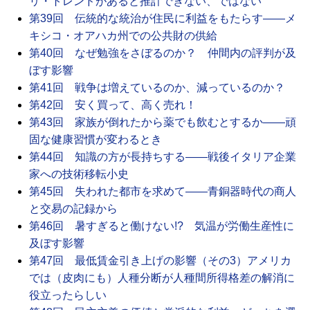
リ・トレンドがあると推計できない、ではない
第39回 伝統的な統治が住民に利益をもたらす――メ
キシコ・オアハカ州での公共財の供給
第40回 なぜ勉強をさぼるのか？ 仲間内の評判が及
ぼす影響
第41回 戦争は増えているのか、減っているのか？
第42回 安く買って、高く売れ！
第43回 家族が倒れたから薬でも飲むとするか――頑
固な健康習慣が変わるとき
第44回 知識の方が長持ちする――戦後イタリア企業
家への技術移転小史
第45回 失われた都市を求めて――青銅器時代の商人
と交易の記録から
第46回 暑すぎると働けない!? 気温が労働生産性に
及ぼす影響
第47回 最低賃金引き上げの影響（その3）アメリカ
では（皮肉にも）人種分断が人種間所得格差の解消に
役立ったらしい