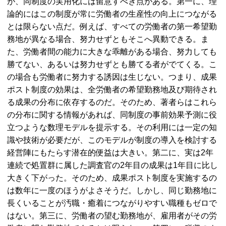
が、同制度の実用化には留意すべき点がある。第一に、理
論的にはこの制度が常に労働者の生産性の向上につながる
とは限らない点だ。例えば、すべての労働者の第一希望勤
務地が異なる場合、努力せずともそこへ異動できる。ま
た、労働者間の能力に大きな乖離がある場合、努力しても
勝てない、あるいは努力せずとも勝てる者がでてくる。こ
の場合も労働者に努力する誘因は生じない。つまり、成果
ポスト制度の効果は、全労働者の希望勤務地及び期待され
る成果の分布に依存するのだ。そのため、著者らはこれら
の分布に関する情報があれば、同制度の事前効果予測に役
立つような数理モデルを提示する。その利用には一定の知
識や技術が必要だが、このモデルが制度の導入を検討する
経営陣にもたらす潜在的便益は大きい。第二に、実は2年
連続で処置群に属した調査官の2年目の成果は1年目に比し
大きく下がった。そのため、成果ポスト制度を実施するの
は数年に一度のほうがよさそうだ。しかし、同じ勤務地に
長くいることが汚職・癒着につながりやすい職種もゼロで
はない。第三に、労働者の望む勤務地が、雇用者がその労