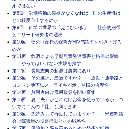
ルではない
第8回 労働移動の障壁がなくなれば一国の生産性は
どの程度向上するのか
第9回 科学の世界の「えこひいき」――社会的紐帯
とエリート研究者の選出
第10回 妻の財産権の保障がHIV感染率を引き下げる
のか
第11回 飲酒による早期児童発達障害と格差の継続
――やってはいけない実験を探す
第12回 長期志向の起源は農業にあり
第13回 その選択、最適ですか？――通勤・通学路と
ロンドン地下鉄ストライキが示す習慣の合理性
第14回 貧困者向け雇用政策を問い直す
第15回 妻（夫）がどれだけお金を使っているか、つ
いでに二人の「愛」も測ります
第16回 先読みして行動していますか？――米連邦議
会上院議員の投票行動とその戦略性
第17回 保険加入率を高めるための発想の転換