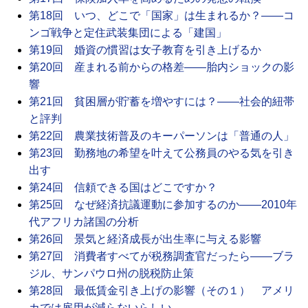
第18回 いつ、どこで「国家」は生まれるか？――コ
ンゴ戦争と定住武装集団による「建国」
第19回 婚資の慣習は女子教育を引き上げるか
第20回 産まれる前からの格差――胎内ショックの影
響
第21回 貧困層が貯蓄を増やすには？――社会的紐帯
と評判
第22回 農業技術普及のキーパーソンは「普通の人」
第23回 勤務地の希望を叶えて公務員のやる気を引き
出す
第24回 信頼できる国はどこですか？
第25回 なぜ経済抗議運動に参加するのか――2010年
代アフリカ諸国の分析
第26回 景気と経済成長が出生率に与える影響
第27回 消費者すべてが税務調査官だったら――ブラ
ジル、サンパウロ州の脱税防止策
第28回 最低賃金引き上げの影響（その１） アメリ
カでは雇用が減らないらしい