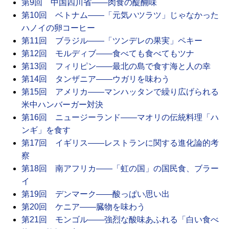
第9回 中国四川省――肉食の醍醐味
第10回 ベトナム――「元気ハツラツ」じゃなかった
ハノイの卵コーヒー
第11回 ブラジル――「ツンデレの果実」ペキー
第12回 モルディブ――食べても食べてもツナ
第13回 フィリピン――最北の島で食す海と人の幸
第14回 タンザニア――ウガリを味わう
第15回 アメリカ――マンハッタンで繰り広げられる
米中ハンバーガー対決
第16回 ニュージーランド――マオリの伝統料理「ハ
ンギ」を食す
第17回 イギリス――レストランに関する進化論的考
察
第18回 南アフリカ――「虹の国」の国民食、ブラー
イ
第19回 デンマーク――酸っぱい思い出
第20回 ケニア――臓物を味わう
第21回 モンゴル――強烈な酸味あふれる「白い食べ