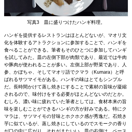
写真3 皿に盛りつけたハンギ料理。
ハンギを提供するレストランはほとんどないが、マオリ文
化を体験するアトラクションに参加することで、ハンギを
食べることができる。筆者もそのひとつに参加してハンギ
を試してみた。皿の左側下部が肉類であり、最近では牛肉
や豚肉が使われることが多い。左側上部が野菜であり、人
参、かぼちゃ、そしてマオリ語でクマラ（Kumara）と呼
ばれるサツマイモがある。ハンギの味はとてもシンプル
だ。長時間かけて蒸し焼きにすることで素材の旨味が凝縮
されるので、味付けをする必要がほとんどないのだとか。
むしろ、濃い味に疲れていた筆者としては、食材本来の旨
味を楽しむことができるハンギの方が好みである。特にク
マラは、サツマイモの甘味とホクホク感が秀逸だ。石焼き
芋に似ているが、蒸し焼きにしているのでスモークの香り
が口の中に広がり、それがまたいい。皿の右側は、ペース