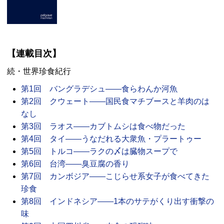
【連載目次】
続・世界珍食紀行
第1回 バングラデシュ――食らわんか河魚
第2回 クウェート――国民食マチブースと羊肉のは
なし
第3回 ラオス――カブトムシは食べ物だった
第4回 タイ――うなだれる大衆魚・プラートゥー
第5回 トルコ――ラクの〆は臓物スープで
第6回 台湾――臭豆腐の香り
第7回 カンボジア――こじらせ系女子が食べてきた
珍食
第8回 インドネシア――1本のサテがくり出す衝撃の
味