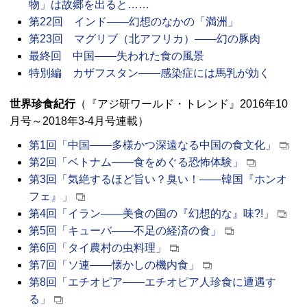
物」は故郷を出ると……
第22回 インド――幻想のなかの「満洲」
第23回 マグリブ（北アフリカ）――幻の豚肉
最終回 中国――失われた食の風景
特別編 カザフスタン――感染症には馬乳が効く
世界珍食紀行
（『アジ研ワールド・トレンド』2016年10
月号～2018年3-4月号連載）
第1回「中国――多様かつ深遠なる中国の食文化」
第2回「ベトナム――食をめぐる恐怖体験」
第3回「気絶するほど旨い？臭い！――韓国『ホンオ
フェ』」
第4回「イラン――美食の国の『幻想的な』味?!」
第5回「キューバ――不足の経済の食」
第6回「タイ農村の虫料理」
第7回「ソ連――懐かしの機内食」
第8回「エチオピア――エチオピア人珍食に遭遇す
る」