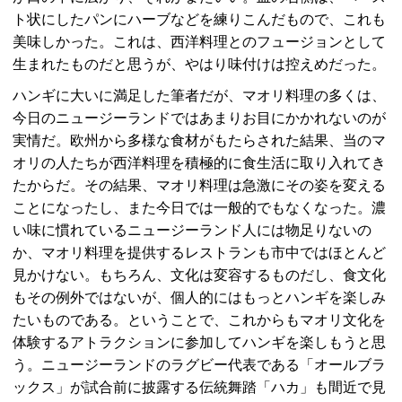
ト状にしたパンにハーブなどを練りこんだもので、これも
美味しかった。これは、西洋料理とのフュージョンとして
生まれたものだと思うが、やはり味付けは控えめだった。
ハンギに大いに満足した筆者だが、マオリ料理の多くは、
今日のニュージーランドではあまりお目にかかれないのが
実情だ。欧州から多様な食材がもたらされた結果、当のマ
オリの人たちが西洋料理を積極的に食生活に取り入れてき
たからだ。その結果、マオリ料理は急激にその姿を変える
ことになったし、また今日では一般的でもなくなった。濃
い味に慣れているニュージーランド人には物足りないの
か、マオリ料理を提供するレストランも市中ではほとんど
見かけない。もちろん、文化は変容するものだし、食文化
もその例外ではないが、個人的にはもっとハンギを楽しみ
たいものである。ということで、これからもマオリ文化を
体験するアトラクションに参加してハンギを楽しもうと思
う。ニュージーランドのラグビー代表である「オールブラ
ックス」が試合前に披露する伝統舞踏「ハカ」も間近で見