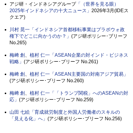
アジ研・インドネシアグループ
「（世界を見る眼）
2025年インドネシアの十大ニュース」
2026年3月(IDEス
クエア)
川村 晃一
「インドネシア首都移転事業はプラボウォ政
権下でどこに向かうのか？」
(アジ研ポリシー･ブリーフ
No.265)
梅﨑 創
、
植村 仁一
「ASEAN企業の対インド・ビジネス
戦略」
(アジ研ポリシー･ブリーフ No.261)
梅﨑 創
、
植村 仁一
「ASEAN主要国の対南アジア貿易」
(アジ研ポリシー･ブリーフ No.260)
梅﨑 創
、
植村 仁一
「「トランプ関税」へのASEANの対
応」
(アジ研ポリシー･ブリーフ No.259)
山田 七絵
「育成就労制度と外国人労働者のスキルの
「見える化」へ」
(アジ研ポリシー･ブリーフ No.256)