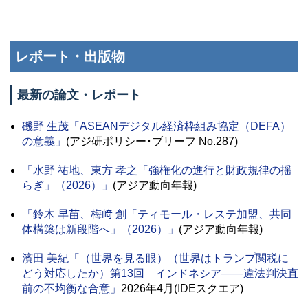
レポート・出版物
最新の論文・レポート
磯野 生茂
「ASEANデジタル経済枠組み協定（DEFA）
の意義」
(アジ研ポリシー･ブリーフ No.287)
「水野 祐地、東方 孝之「強権化の進行と財政規律の揺
らぎ」（2026）」
(アジア動向年報)
「鈴木 早苗、梅﨑 創「ティモール・レステ加盟、共同
体構築は新段階へ」（2026）」
(アジア動向年報)
濱田 美紀
「（世界を見る眼）（世界はトランプ関税に
どう対応したか）第13回 インドネシア――違法判決直
前の不均衡な合意」
2026年4月(IDEスクエア)