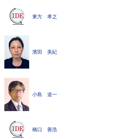
東方 孝之
濱田 美紀
小島 道一
橋口 善浩