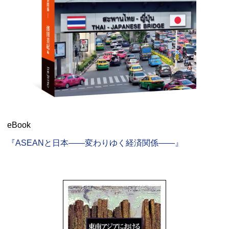
eBook
『ASEANと日本――変わりゆく経済関係――』