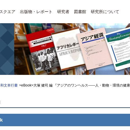
Eスクエア
出版物・レポート
研究者
図書館
研究所について
和文単行書
>eBook>大塚 健司 編 『アジアのワンヘルス――人・動物・環境の
物
k