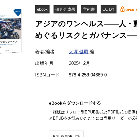
ebook
研究会成果
学術書
CC BY
アジアのワンヘルス――人・
めぐるリスクとガバナンス―
著者/編者
大塚 健司
編
出版年月
2025年2月
ISBNコード
978-4-258-04669-0
eBook
をダウンロードする
一括版はリフロー型
EPUB
形式と
PDF
形式で提供
※
EPUB
をお読みいただくには専用リーダーが必
EPUB/ PDF