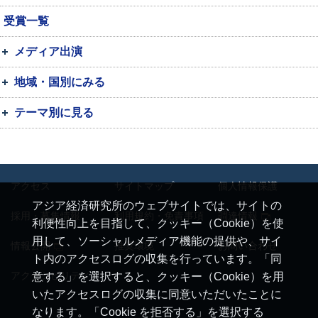
受賞一覧
メディア出演
地域・国別にみる
テーマ別に見る
アクセス
サイトマップ
個人情報保護
アジア経済研究所のウェブサイトでは、サイトの
採用・募集情報
利用規約・免責事項
調達情報
利便性向上を目指して、クッキー（Cookie）を使
用して、ソーシャルメディア機能の提供や、サイ
情報公開
推奨環境
お問い合わせ
ト内のアクセスログの収集を行っています。「同
アクセシビリティ
意する」を選択すると、クッキー（Cookie）を用
いたアクセスログの収集に同意いただいたことに
なります。「Cookie を拒否する」を選択する