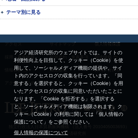
テーマ別に見る
アクセス
サイトマップ
個人情報保護
アジア経済研究所のウェブサイトでは、サイトの
採用・募集情報
利用規約・免責事項
調達情報
利便性向上を目指して、クッキー（Cookie）を使
用して、ソーシャルメディア機能の提供や、サイ
情報公開
推奨環境
お問い合わせ
ト内のアクセスログの収集を行っています。「同
アクセシビリティ
意する」を選択すると、クッキー（Cookie）を用
いたアクセスログの収集に同意いただいたことに
なります。「Cookie を拒否する」を選択する
と、ソーシャルメディア機能は制限されます。ク
ッキー（Cookie）の利用に関しては「個人情報の
保護について」をご参照ください。
独立行政法人日本貿易振興機構 （法人番号 2010405003693）
個人情報の保護について
アジア経済研究所