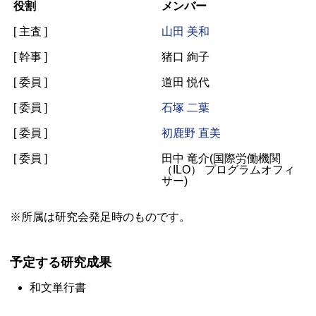
役割
メンバー
[ 主査 ]
山田 美和
[ 幹事 ]
猪口 絢子
[ 委員 ]
道田 悦代
[ 委員 ]
石塚 二葉
[ 委員 ]
初鹿野 直美
[ 委員 ]
田中 竜介(国際労働機関
（
ILO
） プログラムオフィ
サー)
※所属は研究会発足時のものです。
予定する研究成果
和文単行書