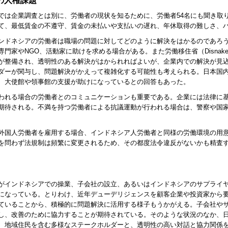
の人権課題
では企業調査とは別に、労働者の現状を知るために、労働者54名にも聞き取
て、最低賃金の不遵守、賃金の未払いや支払いの遅れ、年休取得の難しさ、
ンドネシアの労働者は職場の問題に対してどのように解決をはかるのであろ
専門家や
NGO
、活動家に助けを求める場合がある。また労働移住省（
Disnake
が整備され、透明性のある解決がはかられればよいが、企業内での解決が見
ダーが関与し、問題解決がかえって複雑化する可能性も考えられる。日本国
、大使館や領事館の支援が助けになっているとの回答もあった。
われる場合の労働者とのコミュニケーションも重要である。企業には法律に
期待される。不満を持つ労働者による抗議運動が行われる場合は、警察や国
外国人労働者を雇用する場合、インドネシア人労働者と同様の労働環境の用
を問わず法規制は頻繁に変更されるため、その都度法令違反がないかも精査
がインドネシアでの操業、子会社の設立、あるいはインドネシアのサプライ
になっている。とりわけ、近年デューデリジェンスを顧客企業や投資家から
ていることから、積極的に問題解決に活用する様子もうかがえる。子会社や
し、改善のために協力することが期待されている。そのような状況のなか、
、地域住民を含む多様なステークホルダーと、透明性の高い対話と協力関係