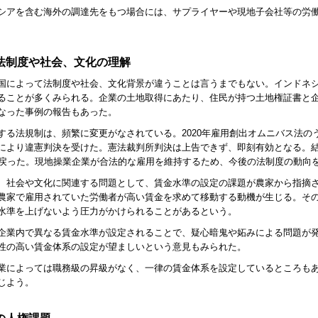
シアを含む海外の調達先をもつ場合には、サプライヤーや現地子会社等の労
法制度や社会、文化の理解
国によって法制度や社会、文化背景が違うことは言うまでもない。インドネ
ることが多くみられる。企業の土地取得にあたり、住民が持つ土地権証書と
なった事例の報告もあった。
する法規制は、頻繁に変更がなされている。2020年雇用創出オムニバス法のう
により違憲判決を受けた。憲法裁判所判決は上告できず、即刻有効となる。結
に戻った。現地操業企業が合法的な雇用を維持するため、今後の法制度の動向
、社会や文化に関連する問題として、賃金水準の設定の課題が農家から指摘
農家で雇用されていた労働者が高い賃金を求めて移動する動機が生じる。そ
水準を上げないよう圧力がかけられることがあるという。
企業内で異なる賃金水準が設定されることで、疑心暗鬼や妬みによる問題が
性の高い賃金体系の設定が望ましいという意見もみられた。
業によっては職務級の昇級がなく、一律の賃金体系を設定しているところも
じよう。