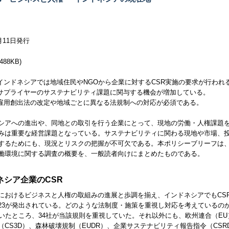
3月11日発行
488
KB
)
インドネシアでは地域住民や
NGO
から企業に対する
CSR
実施の要求が行われ
サプライヤーのサステナビリティ課題に関与する機会が増加している。
雇用創出法の改定や地域ごとに異なる法規制への対応が必須である。
シアへの進出や、同地との取引を行う企業にとって、現地の労働・人権課題
みは重要な経営課題となっている。サステナビリティに関わる現地や市場、
するためにも、現況とリスクの把握が不可欠である。本ポリシーブリーフは、2
働環境に関する調査の概要を、一般読者向けにまとめたものである。
ネシア企業の
CSR
におけるビジネスと人権の取組みの進展と歩調を揃え、インドネシアでも
CS
/2023が発出されている。どのような法制度・施策を重視し対応を考えている
聞いたところ、34社が当該規則を重視していた。それ以外にも、欧州連合（
EU
（
CS3D
）、森林破壊規制（
EUDR
）、企業サステナビリティ報告指令（
CSR