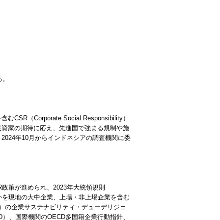
る。
を含む
CSR（Corporate Social Responsibility）
投資家の期待に応え、先進国で強まる規制や施
024年10月からインドネシアの調査機関に委
R
政策が進められ、2023年大統領規則
のかを現地の大中企業、上場・非上場企業を含む
）の企業サステナビリティ・デューデリジェ
D
）、国際機関の
OECD
多国籍企業行動指針、