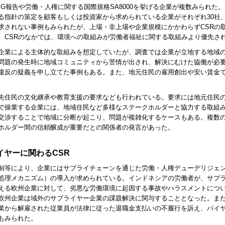
SG
報告や労働・人権に関する国際規格
SA
8000を挙げる企業が複数みられた。
る指針の策定を顧客もしくは投資家から求められている企業がそれぞれ30社
求されない事例もみられたが、上場・非上場や企業規模にかかわらず
CSR
の
。
CSR
のなかでは、環境への取組みが労働者福祉に関する取組みより優先さ
企業による主体的な取組みを想定していたが、調査では企業が立地する地域
問題の発生時に地域コミュニティから苦情が出され、解決にむけた協働が必
違反の疑義を申し立てた事例もある。また、地元住民の雇用創出や安い賃金
先住民の文化継承や教育支援の要求なども行われている。要求には地元住民
で操業する企業には、地域住民など多様なステークホルダーと協力する取組
交渉することで地域に分断が起こり、問題が複雑化するケースもある。複数
ホルダー間の信頼醸成が重要だとの関係者の発言があった。
イヤーに関わる
CSR
制等により、企業にはサプライチェーンを通じた労働・人権デューデリジェ
処理メカニズム）の導入が求められている。インドネシアの労働者が、サプ
える欧州企業に対して、劣悪な労働環境に起因する事故やハラスメントにつ
欧州企業は域外のサプライヤー企業の課題解決に関与することとなった。ま
業から解雇された従業員が法律に従った退職金支払いの不履行を訴え、バイ
もみられた。