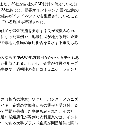
また、39社が自社の
CSR
指針を備えているほ
、38社あった。顧客がインドネシア国内企業の
取組みがインドネシアでも重視されていること
れている現状も確認された。
の住民が
CSR
実施を要求する例が複数みられ
要になった事例や、地域住民が地方政府に企業
での非地元住民の雇用拒否を要求する事例もみ
のみならず
NGO
や地方政府がかかわる事例もあ
みが期待される。しかし、企業が住民グループ
の事例で、透明性の高いコミュニケーションと
ンス（相当の注意）やグリーバンス・メカニズ
ライヤー企業の労働者からの通報も受け付ける
いて問題を指摘した事例もみられた。そのた
た近年業績悪化が深刻な衣料産業では、インド
ヤーである大手ブランド企業が問題解決に関与