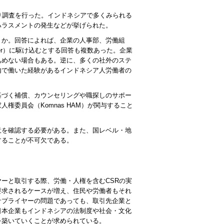
り調査を行った。インドネシアで多くみられる
ハラスメントの発生などが挙げられた。
うか。回答によれば、企業の人事部、労働組
r
）に駆け込むとする回答も複数あった。企業
込めない場合もある。逆に、多くの社外のステ
内で働いた経験があるインドネシア人労働者の
基づく補償、カウンセリングや職探しのサポー
家人権委員会（
Komnas HAM
）が関与すること
意を確認する必要がある。また、国レベル・地
することが不可欠である。
ヤーと取引する際、労働・人権を含む
CSR
の実
要求されるケースが増え、住民や労働者もそれ
サプライヤーの問題であっても、取引先企業と
日本企業もインドネシアの法制度や社会・文化
を築いていくことが求められている。