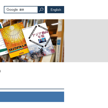
English
地