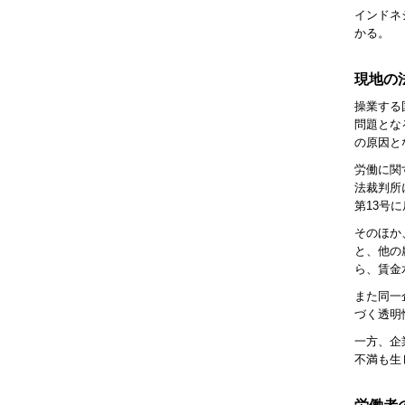
インドネ
かる。
現地の
操業する
問題とな
の原因と
労働に関
法裁判所
第13号
そのほか
と、他の
ら、賃金
また同一
づく透明
一方、企
不満も生