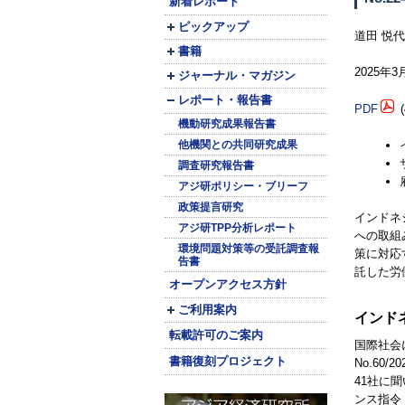
新着レポート
ピックアップ
道田 悦代
書籍
2025年
ジャーナル・マガジン
レポート・報告書
PDF
(
機動研究成果報告書
他機関との共同研究成果
調査研究報告書
アジ研ポリシー・ブリーフ
政策提言研究
インドネ
アジ研TPP分析レポート
への取組
環境問題対策等の受託調査報
策に対応
告書
託した労
オープンアクセス方針
ご利用案内
インド
転載許可のご案内
国際社会
書籍復刻プロジェクト
No.
60
41社に
ンス指令