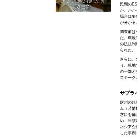
民間の
E
か、かか
場合は要
が分かる
調査前は
た。環境
の法規制
られた。
さらに、
り、現地
の一部と
ステーク
サプラ
欧州の規
ム（苦情
窓口を備
め、当該
ネシア企
した事例