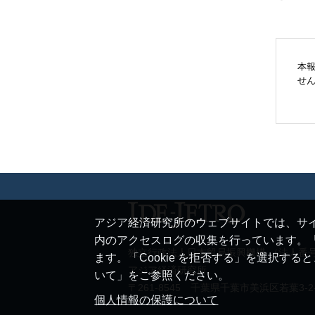
本
せ
アジア経済研究所のウェブサイトでは、サイ
内のアクセスログの収集を行っています。「
独立行政法人日本貿易振興機構 （法人番号 20
ます。「Cookie を拒否する」を選択す
アジア経済研究所
いて」をご参照ください。
〒261-8545 千葉県千葉市美浜区若葉3-2
個人情報の保護について