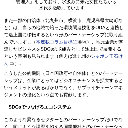
「管理人」をしており、水汲みに来た女性たちから
水代を徴収しています。
また一部の自治体（北九州市、横浜市、鹿児島県大崎町な
ど）は、自らの地域で培った環境関連技術をODAと連携し
て途上国に移転するという形のパートナーシップに取り組
んでいますし（
本連載コラム目標12
参照）、地元企業が関
連したビジネスをSDGsの取組みとして途上国で展開する
という事例も見られます（例えば北九州の
シャボン玉石け
ん
）。
こうした公的機関（日本国政府や自治体）とのパートナー
シップは、企業にとってはビジネスチャンスを拡大すると
いうメリットがあるばかりでなく、サプライチェーンマネ
ジメントの強化という点でも貢献します。
SDGsでつなげるエコシステム
このような異なるセクターとのパートナーシップだけでな
く、同じような課題を抱える同業他社とのパートナーシッ