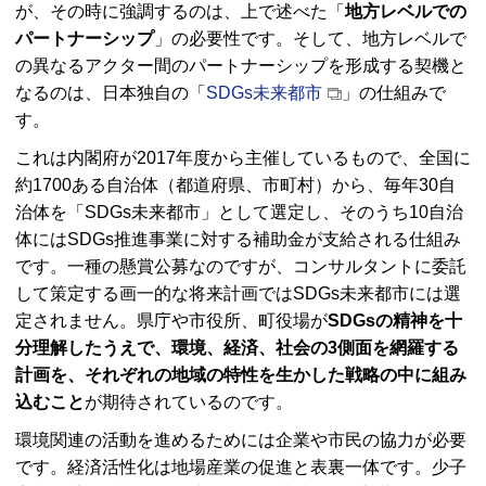
が、その時に強調するのは、上で述べた「
地方レベルでの
パートナーシップ
」の必要性です。そして、地方レベルで
の異なるアクター間のパートナーシップを形成する契機と
なるのは、日本独自の「
SDGs未来都市
」の仕組みで
す。
これは内閣府が2017年度から主催しているもので、全国に
約1700ある自治体（都道府県、市町村）から、毎年30自
治体を「SDGs未来都市」として選定し、そのうち10自治
体にはSDGs推進事業に対する補助金が支給される仕組み
です。一種の懸賞公募なのですが、コンサルタントに委託
して策定する画一的な将来計画ではSDGs未来都市には選
定されません。県庁や市役所、町役場が
SDGsの精神を十
分理解したうえで、環境、経済、社会の3側面を網羅する
計画を、それぞれの地域の特性を生かした戦略の中に組み
込むこと
が期待されているのです。
環境関連の活動を進めるためには企業や市民の協力が必要
です。経済活性化は地場産業の促進と表裏一体です。少子