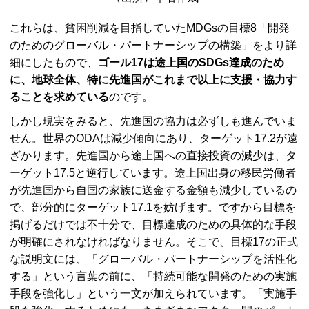
これらは、貧困削減を目指していたMDGsの目標8「開発
のためのグローバル・パートナーシップの構築」をより詳
細にしたもので、
ゴール17は途上国のSDGs達成のため
に、地球全体、特に先進国がこれまで以上に支援・協力す
ることを求めている
のです。
しかし現実をみると、先進国の協力は必ずしも進んでいま
せん。世界のODAは減少傾向にあり、ターゲット17.2が遠
ざかります。先進国から途上国への直接投資の減少は、タ
ーゲット17.5と逆行しています。途上国出身の移民労働者
が先進国から自国の家族に送金する金額も減少しているの
で、部分的にターゲット17.1を妨げます。ですから目標を
掲げるだけでは不十分で、目標達成のための具体的な手段
が明確にされなければなりません。そこで、目標17の正式
な説明文には、「グローバル・パートナーシップを活性化
する」という言葉の前に、「持続可能な開発のための実施
手段を強化し」という一文が加えられています。「実施手