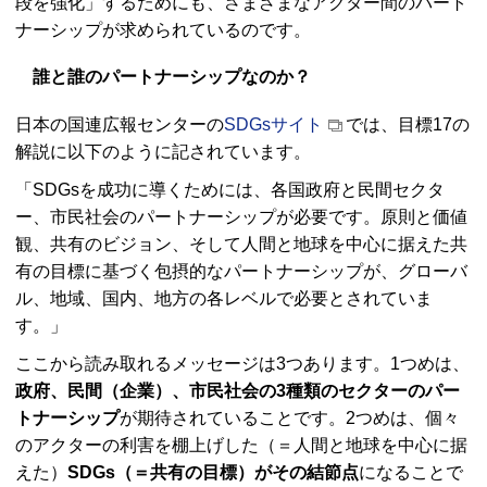
段を強化」するためにも、さまざまなアクター間のパート
ナーシップが求められているのです。
誰と誰のパートナーシップなのか？
日本の国連広報センターの
SDGsサイト
では、目標17の
解説に以下のように記されています。
「SDGsを成功に導くためには、各国政府と民間セクタ
ー、市民社会のパートナーシップが必要です。原則と価値
観、共有のビジョン、そして人間と地球を中心に据えた共
有の目標に基づく包摂的なパートナーシップが、グローバ
ル、地域、国内、地方の各レベルで必要とされていま
す。」
ここから読み取れるメッセージは3つあります。1つめは、
政府、民間（企業）、市民社会の3種類のセクターのパー
トナーシップ
が期待されていることです。2つめは、個々
のアクターの利害を棚上げした（＝人間と地球を中心に据
えた）
SDGs（＝共有の目標）がその結節点
になることで