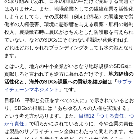
の取り組みであれ、日本の国境の中だけで完結する問題で
はありません。また、地場産業としての繊維産業を活性化
しようとしても、その原材料（例えば綿花）の調達先で労
働者の人権侵害、環境に悪影響を与える農薬・肥料の過剰
投入、農薬散布時に農民がきちんとした防護服を与えられ
ていない、などのSDGsにそぐわない問題が発覚すれば、
どれほどおしゃれなブランディングをしても水の泡となり
ます。
とはいえ、地方の中小企業がいきなり地球規模のSDGsに
貢献しろと言われても途方に暮れるだけです。
地方経済の
活性化と、海外のSDGs課題への貢献を結ぶ鍵は「
サプラ
イチェーンマネジメント
」です。
目標16「平和と公正をすべての人に」で示されているとお
り、SDGsの根底には「あらゆる人々の人権を実現する」
という考え方があります。また、
目標12「つくる責任、つ
かう責任」
で明らかにされているように、今や企業の責任
は製品のサプライチェーン全体にわたって問われます。モ