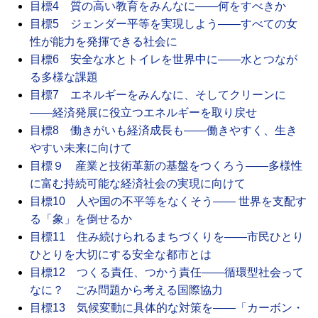
目標4 質の高い教育をみんなに――何をすべきか
目標5 ジェンダー平等を実現しよう――すべての女
性が能力を発揮できる社会に
目標6 安全な水とトイレを世界中に――水とつなが
る多様な課題
目標7 エネルギーをみんなに、そしてクリーンに
――経済発展に役立つエネルギーを取り戻せ
目標8 働きがいも経済成長も――働きやすく、生き
やすい未来に向けて
目標９ 産業と技術革新の基盤をつくろう――多様性
に富む持続可能な経済社会の実現に向けて
目標10 人や国の不平等をなくそう―― 世界を支配す
る「象」を倒せるか
目標11 住み続けられるまちづくりを――市民ひとり
ひとりを大切にする安全な都市とは
目標12 つくる責任、つかう責任――循環型社会って
なに？ ごみ問題から考える国際協力
目標13 気候変動に具体的な対策を――「カーボン・