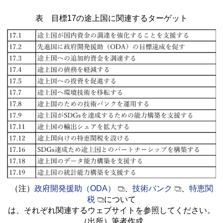
表 目標17の途上国に関連するターゲット
（注）
政府開発援助（ODA）
、
技術バンク
、
特恵関
税
について
は、それぞれ関連するウェブサイトを参照してください。
（出所）筆者作成