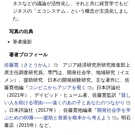
ネスなどの議論が活性化し、それと共に経営学でもビ
ジネスの「エコシステム」という概念が主流化しまし
た。
写真の出典
筆者撮影
著者プロフィール
佐藤寛（さとうかん）
アジア経済研究所研究推進部上
席主任調査研究員。専門は、開発社会学、地域研究（イエ
メン）、援助研究、日本の開発経験研究。主な著作に、佐
藤寛他編『
コンビニからアジアを覗く
』日本評論社
（2021年）、デイビッド・ヒューム著、佐藤寛監訳『
貧し
い人を助ける理由――遠くのあの子とあなたのつながり
』日本評論社（2017年）、佐藤寛他編著『
開発社会学を学
ぶための60冊――援助と発展を根本から考えよう
』明石
書店（2015年）など。