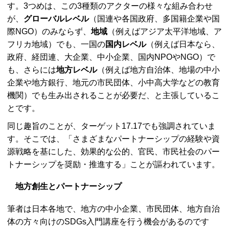
す。3つめは、この3種類のアクターの様々な組み合わせ
が、
グローバルレベル
（国連や各国政府、多国籍企業や国
際NGO）のみならず、
地域
（例えばアジア太平洋地域、ア
フリカ地域）でも、一国の
国内レベル
（例えば日本なら、
政府、経団連、大企業、中小企業、国内NPOやNGO）で
も、さらには
地方レベル
（例えば地方自治体、地場の中小
企業や地方銀行、地元の市民団体、小中高大学などの教育
機関）でも生み出されることが必要だ、と主張しているこ
とです。
同じ趣旨のことが、ターゲット17.17でも強調されていま
す。そこでは、「さまざまなパートナーシップの経験や資
源戦略を基にした、効果的な公的、官民、市民社会のパー
トナーシップを奨励・推進する」ことが謳われています。
地方創生とパートナーシップ
筆者は日本各地で、地方の中小企業、市民団体、地方自治
体の方々向けのSDGs入門講座を行う機会があるのです