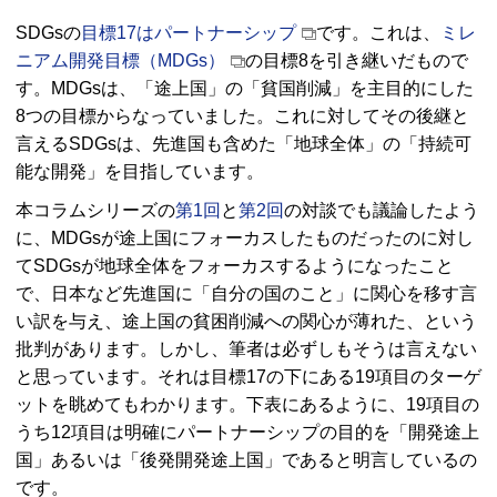
SDGsの
目標17はパートナーシップ
です。これは、
ミレ
ニアム開発目標（MDGs）
の目標8を引き継いだもので
す。MDGsは、「途上国」の「貧国削減」を主目的にした
8つの目標からなっていました。これに対してその後継と
言えるSDGsは、先進国も含めた「地球全体」の「持続可
能な開発」を目指しています。
本コラムシリーズの
第1回
と
第2回
の対談でも議論したよう
に、MDGsが途上国にフォーカスしたものだったのに対し
てSDGsが地球全体をフォーカスするようになったこと
で、日本など先進国に「自分の国のこと」に関心を移す言
い訳を与え、途上国の貧困削減への関心が薄れた、という
批判があります。しかし、筆者は必ずしもそうは言えない
と思っています。それは目標17の下にある19項目のターゲ
ットを眺めてもわかります。下表にあるように、19項目の
うち12項目は明確にパートナーシップの目的を「開発途上
国」あるいは「後発開発途上国」であると明言しているの
です。