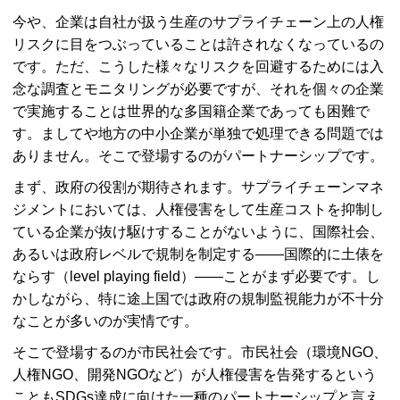
今や、企業は自社が扱う生産のサプライチェーン上の人権
リスクに目をつぶっていることは許されなくなっているの
です。ただ、こうした様々なリスクを回避するためには入
念な調査とモニタリングが必要ですが、それを個々の企業
で実施することは世界的な多国籍企業であっても困難で
す。ましてや地方の中小企業が単独で処理できる問題では
ありません。そこで登場するのがパートナーシップです。
まず、政府の役割が期待されます。サプライチェーンマネ
ジメントにおいては、人権侵害をして生産コストを抑制し
ている企業が抜け駆けすることがないように、国際社会、
あるいは政府レベルで規制を制定する――国際的に土俵を
ならす（level playing field）――ことがまず必要です。し
かしながら、特に途上国では政府の規制監視能力が不十分
なことが多いのが実情です。
そこで登場するのが市民社会です。市民社会（環境NGO、
人権NGO、開発NGOなど）が人権侵害を告発するという
こともSDGs達成に向けた一種のパートナーシップと言え