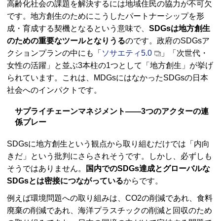
高齢化社会の課題を解決するには地域住民の協力が不可欠
です。地方創生のためにこうしたパートナーシップを形
成・育成する契機となるという意味で、
SDGsは地方創生
のための重要なツールとなりうる
のです。政府のSDGsア
クションプランの中にも「
ソサエティ5.0
」「次世代・
女性の活躍」と並ぶ3本柱の1つとして「地方創生」が挙げ
られています。これは、MDGsにはなかったSDGsの日本
社会へのインパクトです。
サプライチェーンマネジメント――3つのアクターの連
係プレー
SDGsに地方創生という観点から取り組むだけでは「内向
きだ」という批判にさらされそうです。しかし、必ずしも
そうではありません。
国内でのSDGs達成とグローバルな
SDGsとは密接につながっている
からです。
例えば環境問題への取り組みは、CO2の削減であれ、食料
廃棄の削減であれ、海洋プラスチックの削減と回収のため