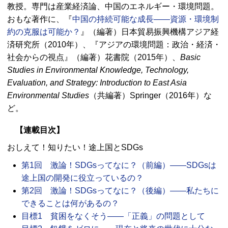
教授。専門は産業経済論、中国のエネルギー・環境問題。
おもな著作に、『
中国の持続可能な成長――資源・環境制
約の克服は可能か？
』（編著）日本貿易振興機構アジア経
済研究所（2010年）、『アジアの環境問題：政治・経済・
社会からの視点』（編著）花書院（2015年）、
Basic
Studies in Environmental Knowledge, Technology,
Evaluation, and Strategy: Introduction to East Asia
Environmental Studies
（共編著）Springer（2016年）な
ど。
【連載目次】
おしえて！知りたい！途上国とSDGs
第1回 激論！SDGsってなに？（前編）――SDGsは
途上国の開発に役立っているの？
第2回 激論！SDGsってなに？（後編）――私たちに
できることは何があるの？
目標1 貧困をなくそう――「正義」の問題として