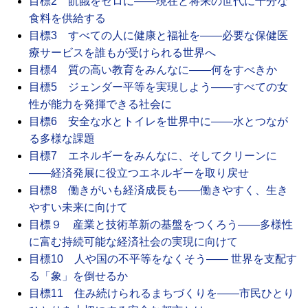
目標2 飢餓をゼロに――現在と将来の世代に十分な
食料を供給する
目標3 すべての人に健康と福祉を――必要な保健医
療サービスを誰もが受けられる世界へ
目標4 質の高い教育をみんなに――何をすべきか
目標5 ジェンダー平等を実現しよう――すべての女
性が能力を発揮できる社会に
目標6 安全な水とトイレを世界中に――水とつなが
る多様な課題
目標7 エネルギーをみんなに、そしてクリーンに
――経済発展に役立つエネルギーを取り戻せ
目標8 働きがいも経済成長も――働きやすく、生き
やすい未来に向けて
目標９ 産業と技術革新の基盤をつくろう――多様性
に富む持続可能な経済社会の実現に向けて
目標10 人や国の不平等をなくそう―― 世界を支配す
る「象」を倒せるか
目標11 住み続けられるまちづくりを――市民ひとり