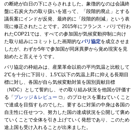
の断絶が白日の下にさらされました。象徴的なのは会議終
盤に石炭火力の取り扱いを巡って、「段階的廃止」とする
議長案にインドが反発、最終的に「段階的削減」という表
現に修正されたことです。2015年にフランス・パリで行わ
れたCOP21では、すべての参加国が気候変動抑制に向け
た取り組みにコミットした画期的な
パリ協定
を成立させま
したが、わずか5年で参加国が同床異夢から覚め現実を見
始めたと言えそうです。
パリ協定の枠組みは、産業革命以前の平均気温と比較して
2℃を十分に下回り、1.5℃以下の気温上昇に抑える長期目
標に対し、各国が自ら気候変動対策を国別貢献目標
（NDC）として誓約し、その取り組み状況を他国が評価す
る「
プレッジ＆レビュー
」のプロセスを重ねていくこと
で達成を目指すものでした。要するに対策の中身は各国の
自主性に任せつつ、努力した国の達成状況を公開して褒め
ていくことで全体を引き上げていく発想であり、このため
途上国も受け入れることが出来ました。