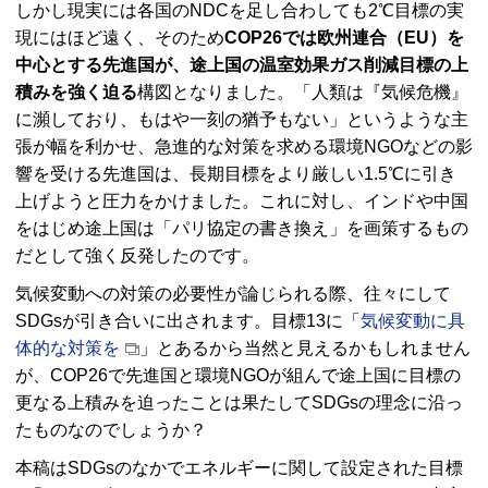
しかし現実には各国のNDCを足し合わしても2℃目標の実
現にはほど遠く、そのため
COP26では欧州連合（EU）を
中心とする先進国が、途上国の温室効果ガス削減目標の上
積みを強く迫る
構図となりました。「人類は『気候危機』
に瀕しており、もはや一刻の猶予もない」というような主
張が幅を利かせ、急進的な対策を求める環境NGOなどの影
響を受ける先進国は、長期目標をより厳しい1.5℃に引き
上げようと圧力をかけました。これに対し、インドや中国
をはじめ途上国は「パリ協定の書き換え」を画策するもの
だとして強く反発したのです。
気候変動への対策の必要性が論じられる際、往々にして
SDGsが引き合いに出されます。目標13に「
気候変動に具
体的な対策を
」とあるから当然と見えるかもしれません
が、COP26で先進国と環境NGOが組んで途上国に目標の
更なる上積みを迫ったことは果たしてSDGsの理念に沿っ
たものなのでしょうか？
本稿はSDGsのなかでエネルギーに関して設定された目標