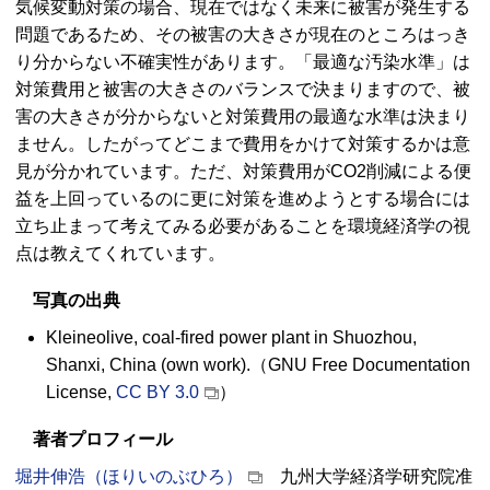
気候変動対策の場合、現在ではなく未来に被害が発生する
問題であるため、その被害の大きさが現在のところはっき
り分からない不確実性があります。「最適な汚染水準」は
対策費用と被害の大きさのバランスで決まりますので、被
害の大きさが分からないと対策費用の最適な水準は決まり
ません。したがってどこまで費用をかけて対策するかは意
見が分かれています。ただ、対策費用がCO2削減による便
益を上回っているのに更に対策を進めようとする場合には
立ち止まって考えてみる必要があることを環境経済学の視
点は教えてくれています。
写真の出典
Kleineolive, coal-fired power plant in Shuozhou,
Shanxi, China (own work).（GNU Free Documentation
License,
CC BY 3.0
）
著者プロフィール
堀井伸浩（ほりいのぶひろ）
九州大学経済学研究院准