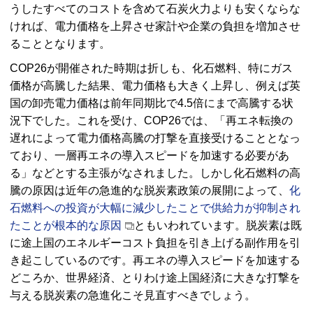
うしたすべてのコストを含めて石炭火力よりも安くならな
ければ、電力価格を上昇させ家計や企業の負担を増加させ
ることとなります。
COP26が開催された時期は折しも、化石燃料、特にガス
価格が高騰した結果、電力価格も大きく上昇し、例えば英
国の卸売電力価格は前年同期比で4.5倍にまで高騰する状
況下でした。これを受け、COP26では、「再エネ転換の
遅れによって電力価格高騰の打撃を直接受けることとなっ
ており、一層再エネの導入スピードを加速する必要があ
る」などとする主張がなされました。しかし化石燃料の高
騰の原因は近年の急進的な脱炭素政策の展開によって、
化
石燃料への投資が大幅に減少したことで供給力が抑制され
たことが根本的な原因
ともいわれています。脱炭素は既
に途上国のエネルギーコスト負担を引き上げる副作用を引
き起こしているのです。再エネの導入スピードを加速する
どころか、世界経済、とりわけ途上国経済に大きな打撃を
与える脱炭素の急進化こそ見直すべきでしょう。