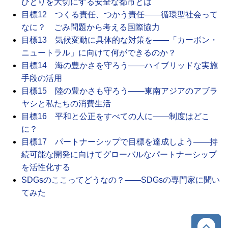
ひとりを大切にする安全な都市とは
目標12 つくる責任、つかう責任――循環型社会って
なに？ ごみ問題から考える国際協力
目標13 気候変動に具体的な対策を――「カーボン・
ニュートラル」に向けて何ができるのか？
目標14 海の豊かさを守ろう――ハイブリッドな実施
手段の活用
目標15 陸の豊かさも守ろう――東南アジアのアブラ
ヤシと私たちの消費生活
目標16 平和と公正をすべての人に――制度はどこ
に？
目標17 パートナーシップで目標を達成しよう――持
続可能な開発に向けてグローバルなパートナーシップ
を活性化する
SDGsのここってどうなの？――SDGsの専門家に聞い
てみた