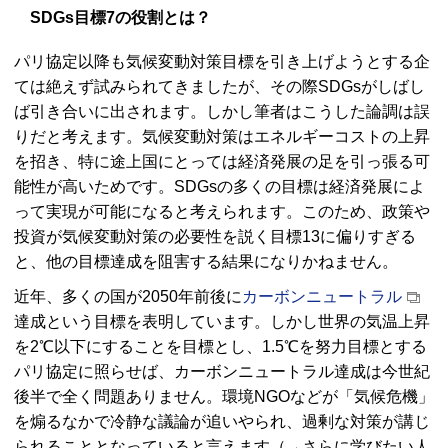
SDGs目標7の役割とは？
パリ協定以降も気候変動対策目標を引き上げようとする企
ては絶えず試みられてきましたが、その際SDGsがしばし
ば引き合いに出されます。しかし筆者はこうした論調は誤
りだと考えます。気候変動対策はエネルギーコストの上昇
を招き、特に途上国にとっては経済発展の足を引っ張る可
能性が高いためです。SDGsの多くの目標は経済発展によ
って実現が可能になると考えられます。このため、政策や
投資が気候変動対策の必要性を説く目標13に偏りすぎる
と、他の目標達成を阻害する結果になりかねません。
近年、多くの国が2050年前後に
カーボンニュートラル
達成という目標を表明しています。しかし世界の気温上昇
を2℃以下にすることを目標とし、1.5℃を努力目標とする
パリ協定に照らせば、カーボンニュートラル達成は今世紀
後半で全く問題ありません。環境NGOなどが「気候危機」
を煽るなかで冷静な議論が追いやられ、過剰な対策が講じ
られることとなっていると言えます（→さらに学びたい人