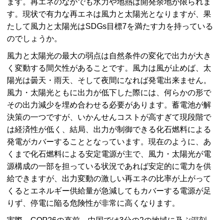
ます。再エネのなかでも水力や地熱は開発余地が限られま
す。現状で有力な再エネは風力と太陽光となりますが、果
たして風力と太陽光はSDGs目標7を満たす力を持っている
のでしょうか。
風力と太陽光の最大の弱点は自然条件の変化で出力が大き
く変動する間欠性があることです。風力は風が止めば、太
陽光は曇天・雨天、そして夜間になれば発電出来ません。
風力・太陽光ともに出力が低下した際には、何らかの形で
その出力減少を埋め合わせる必要があります。蓄電池が解
決策の一つですが、いかんせんコストが高すぎて現段階で
は経済性が低く、結局、出力が制御できる化石燃料による
発電がカバーすることとなっています。現在のように、あ
くまで化石燃料による安定電源が主で、風力・太陽光が電
源構成の一部を担っている状況であれば安定的に電力を供
給できますが、出力変動の激しい再エネの比率が上がって
くるとエネルギー供給量が急減してもカバーする電源が足
りず、停電に陥る危険性が非常に高くなります。