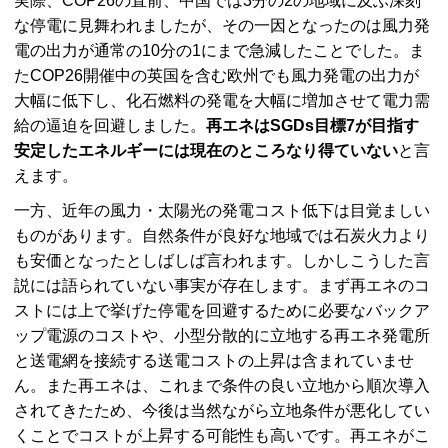
実際、COP26の直前、中国では3分の2の地域に及ぶ深刻
な停電に見舞われましたが、その一因となったのは風力発
電の出力が通常の10分の1にまで急減したことでした。ま
たCOP26開催中の英国を含む欧州でも風力発電の出力が
大幅に低下し、化石燃料の発電を大幅に増加させて電力需
給の逼迫を回避しました。
再エネはSGDs目標7が目指す
安定したエネルギーには現在のところなり得ていない
と言
えます。
一方、近年の風力・太陽光の発電コスト低下は目覚ましい
ものがあります。自然条件が良好な地域では石炭火力より
も安価となったとしばしば言われます。しかしこうした言
説には語られていない事実が存在します。まず再エネのコ
ストには上で挙げた停電を回避するために必要なバックア
ップ電源のコストや、小型分散的に立地する再エネ発電所
と送電網を接続する送電コストの上昇は含まれていませ
ん。また再エネは、これまで条件の良い立地から順次導入
されてきたため、今後は当然ながら立地条件が悪化してい
くことでコストが上昇する可能性も高いです。再エネがこ