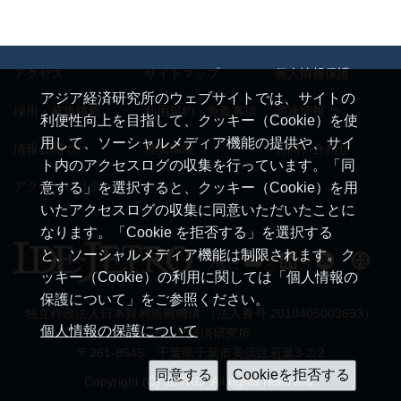
アクセス
サイトマップ
個人情報保護
アジア経済研究所のウェブサイトでは、サイトの
採用・募集情報
利用規約・免責事項
調達情報
利便性向上を目指して、クッキー（Cookie）を使
用して、ソーシャルメディア機能の提供や、サイ
情報公開
推奨環境
お問い合わせ
ト内のアクセスログの収集を行っています。「同
アクセシビリティ
意する」を選択すると、クッキー（Cookie）を用
いたアクセスログの収集に同意いただいたことに
なります。「Cookie を拒否する」を選択する
と、ソーシャルメディア機能は制限されます。ク
ッキー（Cookie）の利用に関しては「個人情報の
保護について」をご参照ください。
独立行政法人日本貿易振興機構 （法人番号 2010405003693）
個人情報の保護について
アジア経済研究所
〒261-8545 千葉県千葉市美浜区若葉3-2-2
Copyright (C) JETRO. All rights reserved.