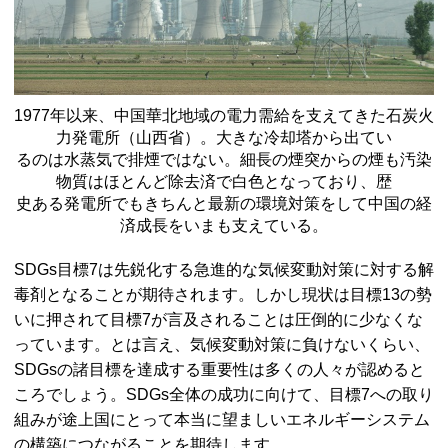
1977年以来、中国華北地域の電力需給を支えてきた石炭火
力発電所（山西省）。大きな冷却塔から出てい
るのは水蒸気で排煙ではない。細長の煙突からの煙も汚染
物質はほとんど除去済で白色となっており、歴
史ある発電所でもきちんと最新の環境対策をして中国の経
済成長をいまも支えている。
SDGs目標7は先鋭化する急進的な気候変動対策に対する解
毒剤となることが期待されます。しかし現状は目標13の勢
いに押されて目標7が言及されることは圧倒的に少なくな
っています。とは言え、気候変動対策に負けないくらい、
SDGsの諸目標を達成する重要性は多くの人々が認めると
ころでしょう。SDGs全体の成功に向けて、目標7への取り
組みが途上国にとって本当に望ましいエネルギーシステム
の構築につながることを期待します。