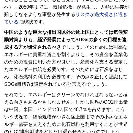
へ）。2050年までに「気候危機」が発生し、人類の生存が
難しくなるような事態が発生する
リスクが過大視され過ぎ
ている
現状です。
中国のような巨大な排出国以外の途上国にとっては気候変
動対策よりも、経済発展によってSDGsの多くの目標を達
成する方が優先されるべき
でしょう。そのためには割高な
エネルギーに貴重な資金を割くよりも、その資金を産業化
のための投資に用いた方が良いし、産業化を支える安定し
たエネルギー供給も必要です。そのためには石炭をはじ
め、化石燃料の利用が必要です。その点を正しく認識して
SDGs目標7は設定されていると言えるでしょう。
それでも、エネルギーはクリーンでなければならないと考
える向きもあるかもしれません。しかし世界のCO2排出量
は中国、米国、インドの3カ国で48.7％を占めます。こう
いう状況で、経済規模が小さな途上国までその小さなエネ
ルギー需要を支えるために化石燃料を利用することが世界
の CO2排出削減をどれだけ遅らせるというのでしょう