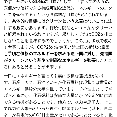
です。そのためSDGsの目標7として、「すべての人々の、
安価かつ信頼できる持続可能な近代的エネルギーへのアク
セスを確保する」という具体的な目標が設定されていま
す。
具体的な目標にはクリーンという文言はない
ことに注
目する必要があります。持続可能なという言葉がクリーン
と解釈されているわけですが、果たしてそれはCO2を排出
しないことを意味するのでしょうか。この点は後段で改め
て考察しますが、COP26の先進国と途上国の断絶の原因
も
手頃な価格のエネルギーを求める途上国に対し、先進国
がクリーンという基準で割高なエネルギーを強要
したとこ
ろにあると見ることが出来ます。
一口にエネルギーと言っても実は多様な選択肢がありま
す。石炭、ガス、石油といった化石燃料は現状では世界の
エネルギー供給の大半を担っています。その理由として挙
げられるのが、化石燃料は安価で大量にかつ安定的に供給
できる特徴があることです。他方で、水力や原子力、そし
て風力や太陽光といった再生可能エネルギー（以下、再エ
ネ）が発電時のCO2排出量がゼロであるのと比べると、化