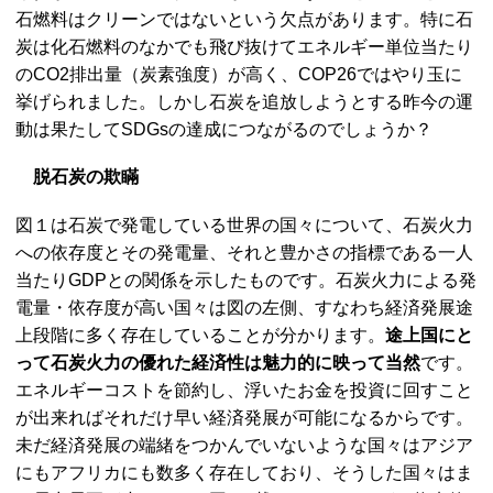
石燃料はクリーンではないという欠点があります。特に石
炭は化石燃料のなかでも飛び抜けてエネルギー単位当たり
のCO2排出量（炭素強度）が高く、COP26ではやり玉に
挙げられました。しかし石炭を追放しようとする昨今の運
動は果たしてSDGsの達成につながるのでしょうか？
脱石炭の欺瞞
図１は石炭で発電している世界の国々について、石炭火力
への依存度とその発電量、それと豊かさの指標である一人
当たりGDPとの関係を示したものです。石炭火力による発
電量・依存度が高い国々は図の左側、すなわち経済発展途
上段階に多く存在していることが分かります。
途上国にと
って石炭火力の優れた経済性は魅力的に映って当然
です。
エネルギーコストを節約し、浮いたお金を投資に回すこと
が出来ればそれだけ早い経済発展が可能になるからです。
未だ経済発展の端緒をつかんでいないような国々はアジア
にもアフリカにも数多く存在しており、そうした国々はま