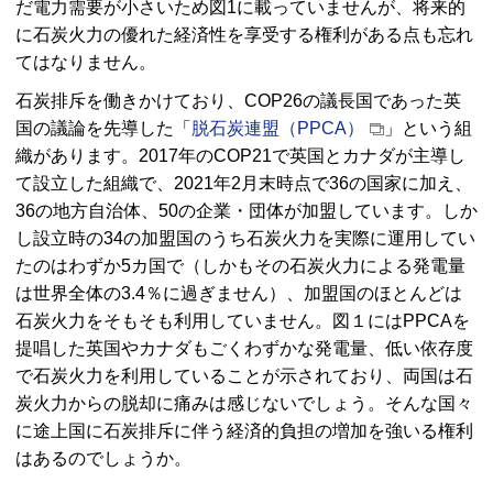
だ電力需要が小さいため図1に載っていませんが、将来的
に石炭火力の優れた経済性を享受する権利がある点も忘れ
てはなりません。
石炭排斥を働きかけており、COP26の議長国であった英
国の議論を先導した「
脱石炭連盟（PPCA）
」という組
織があります。2017年のCOP21で英国とカナダが主導し
て設立した組織で、2021年2月末時点で36の国家に加え、
36の地方自治体、50の企業・団体が加盟しています。しか
し設立時の34の加盟国のうち石炭火力を実際に運用してい
たのはわずか5カ国で（しかもその石炭火力による発電量
は世界全体の3.4％に過ぎません）、加盟国のほとんどは
石炭火力をそもそも利用していません。図１にはPPCAを
提唱した英国やカナダもごくわずかな発電量、低い依存度
で石炭火力を利用していることが示されており、両国は石
炭火力からの脱却に痛みは感じないでしょう。そんな国々
に途上国に石炭排斥に伴う経済的負担の増加を強いる権利
はあるのでしょうか。