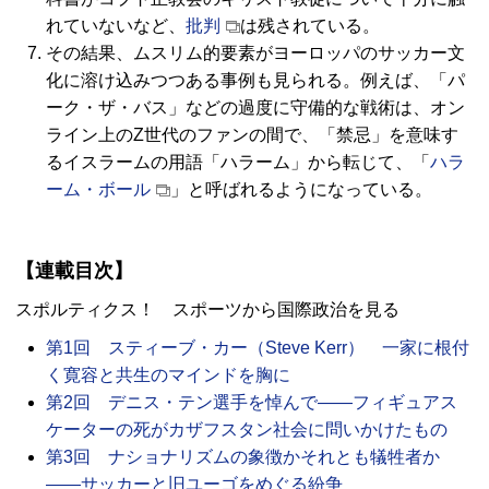
れていないなど、
批判
は残されている。
その結果、ムスリム的要素がヨーロッパのサッカー文
化に溶け込みつつある事例も見られる。例えば、「パ
ーク・ザ・バス」などの過度に守備的な戦術は、オン
ライン上のZ世代のファンの間で、「禁忌」を意味す
るイスラームの用語「ハラーム」から転じて、「
ハラ
ーム・ボール
」と呼ばれるようになっている。
【連載目次】
スポルティクス！ スポーツから国際政治を見る
第1回 スティーブ・カー（Steve Kerr） 一家に根付
く寛容と共生のマインドを胸に
第2回 デニス・テン選手を悼んで――フィギュアス
ケーターの死がカザフスタン社会に問いかけたもの
第3回 ナショナリズムの象徴かそれとも犠牲者か
――サッカーと旧ユーゴをめぐる紛争