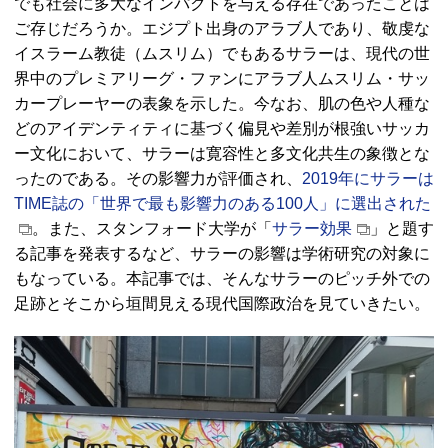
でも社会に多大なインパクトを与える存在であったことは
ご存じだろうか。エジプト出身のアラブ人であり、敬虔な
イスラーム教徒（ムスリム）でもあるサラーは、現代の世
界中のプレミアリーグ・ファンにアラブ人ムスリム・サッ
カープレーヤーの表象を示した。今なお、肌の色や人種な
どのアイデンティティに基づく偏見や差別が根強いサッカ
ー文化において、サラーは寛容性と多文化共生の象徴とな
ったのである。その影響力が評価され、
2019年にサラーは
TIME
誌の「世界で最も影響力のある100人」に選出された
。また、スタンフォード大学が「
サラー効果
」と題す
る記事を発表するなど、サラーの影響は学術研究の対象に
もなっている。本記事では、そんなサラーのピッチ外での
足跡とそこから垣間見える現代国際政治を見ていきたい。