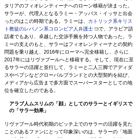
タリアのフィオレンティーナへのローン移籍が決まった。
サラーが、代理人となるラミー・アッバス・イッサと出会
ったのはこの時期である。ラミーは、
カトリック系キリス
ト教徒のレバノン系コロンビア人弁護士
で、アラビア語
話者でもあり、卓越した交渉手腕を持つ人物であった。ラ
ミーの支えのもと、サラーはフィオレンティーナとの契約
問題を乗り越え、2016年にローマへ完全移籍し、さらに
2017年にはリヴァプールへと移籍する。そして、現在に至
るサラーの活躍と並行して、ラミーと二人三脚でアディダ
スやペプシなどグローバルブランドとの大型契約を結び、
メディアから広告まで多方面でスーパースターとしての地
位を確立したのである。
アラブ人ムスリムの「顔」としてのサラーとイギリスで
の「サラー効果」
リヴァプール時代初期のピッチ上でのサラーの活躍を見た
ことのあるファンにとって印象深いのは、サラーの「地面