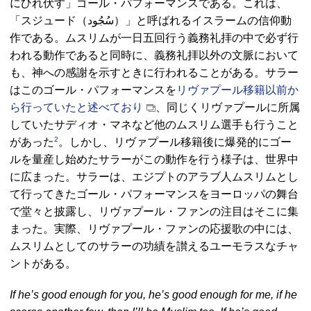
にひれ伏す」ゴール・パフォーマンスである。これは、
「スジュード（
سُجُود
）」と呼ばれるイスラームの信仰動
作である。ムスリムが一日五回行う義務礼拝の中で必ず行
われる動作であると同時に、義務礼拝以外の文脈において
も、神への感謝を示すときに行われることがある。サラー
はこのゴール・パフォーマンスを
リヴァプール移籍以前か
ら行っていたと述べており
、同じくリヴァプールに所属
していたサディオ・マネなど他のムスリム選手も行うこと
2
があった
。しかし、リヴァプール移籍後に爆発的にゴー
ルを量産し始めたサラーがこの動作を行う様子は、世界中
に広まった。サラーは、エジプトのアラブ人ムスリムとし
て行ってきたゴール・パフォーマンスをヨーロッパの舞台
で堂々と披露し、リヴァプール・ファンの注目はそこに集
まった。実際、リヴァプール・ファンの応援歌の中には、
ムスリムとしてのサラーの功績を讃えるユーモラスなチャ
ントがある。
If he’s good enough for you, he’s good enough for me, if he