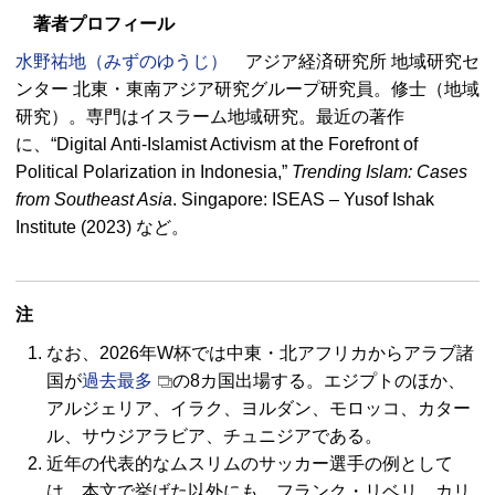
著者プロフィール
水野祐地（みずのゆうじ）
アジア経済研究所 地域研究セ
ンター 北東・東南アジア研究グループ研究員。修士（地域
研究）。専門はイスラーム地域研究。最近の著作
に、
“Digital Anti-Islamist Activism at the Forefront of
Political Polarization in Indonesia,”
Trending Islam: Cases
from Southeast Asia
. Singapore: ISEAS
–
Yusof Ishak
Institute
(2023) など。
注
なお、2026年W杯では中東・北アフリカからアラブ諸
国が
過去最多
の8カ国出場する。エジプトのほか、
アルジェリア、イラク、ヨルダン、モロッコ、カター
ル、サウジアラビア、チュニジアである。
近年の代表的なムスリムのサッカー選手の例として
は、本文で挙げた以外にも、フランク・リベリ、カリ