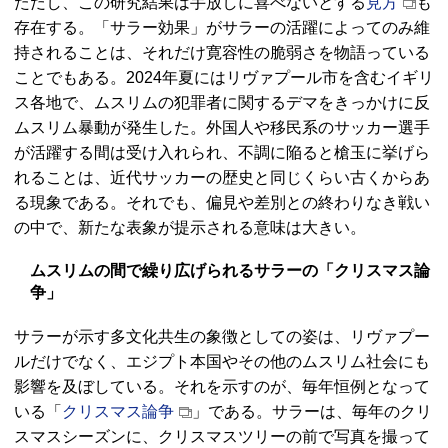
ただし、この研究結果は手放しに喜べないとする
見方
も
存在する。「サラー効果」がサラーの活躍によってのみ維
持されることは、それだけ寛容性の脆弱さを物語っている
ことでもある。2024年夏にはリヴァプール市を含むイギリ
ス各地で、ムスリムの犯罪者に関するデマをきっかけに反
ムスリム暴動が発生した。外国人や移民系のサッカー選手
が活躍する間は受け入れられ、不調に陥ると槍玉に挙げら
れることは、近代サッカーの歴史と同じくらい古くからあ
る現象である。それでも、偏見や差別との終わりなき戦い
の中で、新たな表象が提示される意味は大きい。
ムスリムの間で繰り広げられるサラーの「クリスマス論
争」
サラーが示す多文化共生の象徴としての姿は、リヴァプー
ルだけでなく、エジプト本国やその他のムスリム社会にも
影響を及ぼしている。それを示すのが、毎年恒例となって
いる「
クリスマス論争
」である。サラーは、毎年のクリ
スマスシーズンに、クリスマスツリーの前で写真を撮って