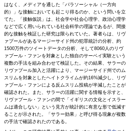
はなく、メディアを通した「パラソーシャル（一方向
的）」な接触においても起こり得るのか、という問いを立
てた。「接触仮説」は、社会学や社会心理学、政治心理学
などで広く用いられている社会科学の理論であるが、間接
的な接触を検証した研究は限られていた。著者らは、リヴ
ァプールがあるマージーサイド州の犯罪統計の分析、約
1500万件のツイートデータの分析、そして8060人のリヴ
ァプール・ファンを対象とした独自のサーベイ実験という
複数の手法を組み合わせて検証した。その結果、サラーの
リヴァプール加入と活躍により、マージーサイド州でのム
スリムを対象としたヘイトクライムが約16%減少し、リヴ
ァプール・ファンによる反ムスリム投稿が半減したことが
確認された。また、サラーの活躍に関する情報を示すと、
リヴァプール・ファンの間で「イギリスの文化とイスラー
ムは適合しない」という見方が統計的に有意な形で低減す
ることが示された。「サラー効果」と呼び得る現象が複数
の手法で確認されたのである。