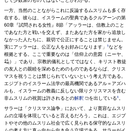
して少数派のものではないことがわかる。
一方、当然のことながらこれに反論するムスリムも多く存
在する。彼らは、イスラームの聖典であるクルアーンの第
60章『試問される女性』8節「アッラーは、信教上のこと
であなた方と戦いを交えず、またあなた方を家から追放し
なかった人たちに、親切で公正にすることは禁じません。
5
実にアッラーは、公正な人をお好みになります」
などを
根拠とする。ここで重要なのは「信仰上の意図（ニーヤ、
نِيَّةٌ
）」であり、宗教的儀礼としてではなく、キリスト教徒
の友人との親睦を深めるためのものであるならば、クリス
マスを祝うことは禁じられていないという考え方である。
エジプトのイスラーム法学の最高機関であるアル＝アズハ
ルも、イスラームの教義に反しない限りクリスマスを含む
6
非ムスリムの祝賀は許されるとの
解釈
を出している
。
サラーは「クリスマス論争」において、より寛容なムスリ
ムの立場を体現していると言えるだろう。これは、エジプ
トやその他のムスリム社会で広く見られる保守的なムスリ
ムの考え方に真っ向から向き合う立場である。サラーがイ