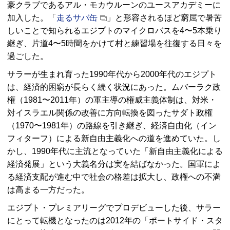
豪クラブであるアル・モカウルーンのユースアカデミーに
加入した。「
走るサバ缶
」と形容されるほど窮屈で暑苦
しいことで知られるエジプトのマイクロバスを4〜5本乗り
継ぎ、片道4〜5時間をかけて村と練習場を往復する日々を
過ごした。
サラーが生まれ育った1990年代から2000年代のエジプト
は、経済的困窮が長らく続く状況にあった。ムバーラク政
権（1981〜2011年）の軍主導の権威主義体制は、対米・
対イスラエル関係の改善に方向転換を図ったサダト政権
（1970〜1981年）の路線を引き継ぎ、経済自由化（イン
フィターフ）による新自由主義化への道を進めていた。し
かし、1990年代に主流となっていた「新自由主義化による
経済発展」という大義名分は実を結ばなかった。国軍によ
る経済支配が進む中で社会の格差は拡大し、政権への不満
は高まる一方だった。
エジプト・プレミアリーグでプロデビューした後、サラー
にとって転機となったのは2012年の「ポートサイド・スタ