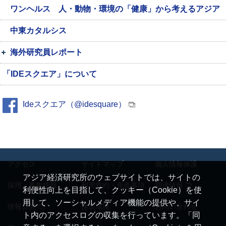
ワンヘルス 人・動物・環境の「健康」から考えるアジア
中東カタルシス
海外研究員レポート
「IDEスクエア」について
Ideスクエア（@idesquare）
アクセス
サイトマップ
個人情報保護
アジア経済研究所のウェブサイトでは、サイトの
採用・募集情報
利用規約・免責事項
調達情報
利便性向上を目指して、クッキー（Cookie）を使
用して、ソーシャルメディア機能の提供や、サイ
情報公開
推奨環境
お問い合わせ
ト内のアクセスログの収集を行っています。「同