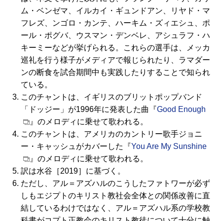
ム・ベンゼマ、イルカイ・ギュンドアン、リヤド・マ
フレズ、ンゴロ・カンテ、ハーキム・ズィエシュ、ポ
ール・ポグバ、ウスマン・デンベレ、アシュラフ・ハ
キーミーなどが挙げられる。これらの選手は、メッカ
巡礼を行う様子がメディアで報じられたり、ラマダー
ンの断食を試合期間中も実践したりすることで知られ
ている。
このチャントは、イギリスのブリットポップバンド
「ドッジー」が1996年に発表した曲『
Good Enough
』のメロディに乗せて歌われる。
このチャントは、アメリカのカントリー歌手ジョニ
ー・キャッシュがカバーした『
You Are My Sunshine
』のメロディに乗せて歌われる。
訳は水谷［2019］に基づく。
ただし、アル＝アズハルのこうしたファトワーが必ず
しもエジプトのキリスト教社会全体との関係改善に直
結しているわけではなく、アル＝アズハル系の学校教
科書がコプト正教会のキリスト教徒について十分に触