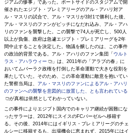
ジアムの惨事」であった。ポートサイドのスタジアムで開
催されたエジプト・プレミアリーグのアル・アハリ対ア
ル・マスリの試合で、アル・マスリが3対1で勝利した後、
アル・マスリのファンがピッチになだれ込み、アル・アハ
リのファンを襲撃した。この襲撃で74人が死亡し、500人
以上が負傷、政府は急遽エジプト・プレミアリーグを2年
間中止することを決定した。物議を醸したのは、この事件
の政治的背景である。アル・アハリのファン集団「
ウルト
ラス・アハラウィー
」は、2011年の「アラブの春」に
おいてムバーラク政権を打倒した革命運動で大きな役割を
果たしていた。そのため、この革命運動に敵意を抱いてい
た警察当局は、
アル・マスリのファンによるアル・アハリ
のファンへの襲撃を意図的に放置した、とも言われている
が真相は依然としてわかっていない。
この事件によりエジプト国内でのキャリア継続が困難にな
ったサラーは、2012年にスイスの
FC
バーゼルへ移籍す
る。その後、2014年にはイギリス・プレミアリーグのチェ
ルシーに移籍するも、出場機会に恵まれず、2015年にはイ