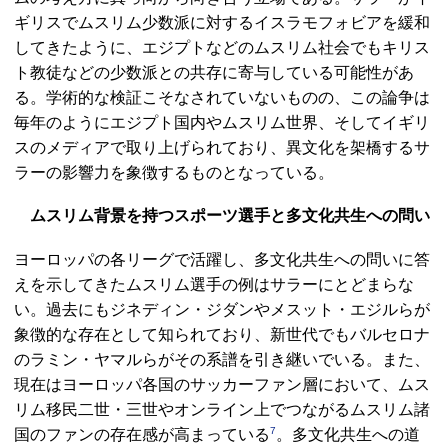
ギリスでムスリム少数派に対するイスラモフォビアを緩和
してきたように、エジプトなどのムスリム社会でもキリス
ト教徒などの少数派との共存に寄与している可能性があ
る。学術的な検証こそなされていないものの、この論争は
毎年のようにエジプト国内やムスリム世界、そしてイギリ
スのメディアで取り上げられており、異文化を架橋するサ
ラーの影響力を象徴するものとなっている。
ムスリム背景を持つスポーツ選手と多文化共生への問い
ヨーロッパの各リーグで活躍し、多文化共生への問いに答
えを示してきたムスリム選手の例はサラーにとどまらな
い。過去にもジネディン・ジダンやメスット・エジルらが
象徴的な存在として知られており、新世代でもバルセロナ
のラミン・ヤマルらがその系譜を引き継いでいる。また、
現在はヨーロッパ各国のサッカーファン層において、ムス
リム移民二世・三世やオンライン上でつながるムスリム諸
7
国のファンの存在感が高まっている
。多文化共生への道