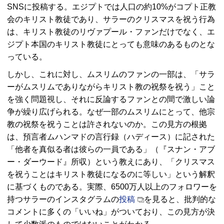
SNS
に投稿する。エジプトでは人口の約10%がコプト正教
会のキリスト教徒であり、サラーのクリスマスを祝う行為
は、キリスト教徒のリヴァプール・ファンだけでなく、エ
ジプト本国のキリスト教徒にとっても意味のあるものとな
っている。
しかし、これに対し、ムスリムのファンの一部は、「サラ
ーがムスリムでありながらキリスト教の祝祭を祝う」こと
を強く問題視し、それに反論するファンとの間で激しい論
争が繰り広げられる。なぜ一部のムスリムにとって、他宗
教の祝祭を祝うことは許されないのか。この見方の根拠
は、預言者ムハンマドの言行録（ハディース）に記された
「他者を真似る者は彼らの一員である」（『スナン・アブ
ー・ダーウード』所収）という教えにあり、「クリスマス
を祝うことはキリスト教徒になるのに等しい」という解釈
に基づくものである。実際、6500万人以上のフォロワーを
持つサラーのインスタグラムの
投稿
を見ると、批判的な
コメントに多くの「いいね」がついており、この見方が決