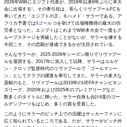
2026年W杯にエジプト代表が、2018年以来8年ぶりに本大
1
会に出場する
。その牽引役は、長らくリヴァプール
FC
を
率いてきた「エジプトの王」モハメド・サラーである。ア
フリカ予選では
9ゴール
を挙げて出場権獲得の最大の功
労者となった。エジプトはこれまでW杯本大会で一度もグ
ループステージを突破したことがないが、サラーを擁する
今回こそ、その悲願が達成できるかが注目されている。
そんなサラーが、2025-2026年シーズン限りでリヴァプー
ルを退団する。2017年に加入して以降、サラーはユルゲ
ン・クロップ監督時代のリヴァプールで「ゴールマシー
ン」としてクラブの躍進を牽引してきた。サラーの多大な
貢献のもと、リヴァプールは2019年の
UEFA
チャンピオン
ズリーグ、2020年および2025年のプレミアリーグなど、
数多くのタイトルに輝いた。サラー自身も合計4度のゴー
ルデンブーツをはじめ、多くの賞を受賞した。
このようにサラーのピッチ上での活躍はサッカーファンに
広く知られているところである。だが、サラーがピッチ外