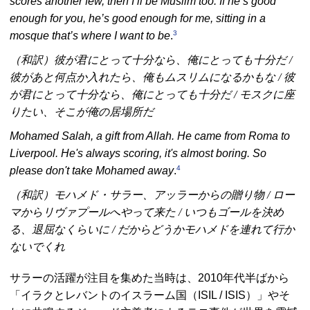
scores another few, then I’ll be Muslim too. If he’s good
enough for you, he’s good enough for me, sitting in a
3
mosque that’s where I want to be
.
（和訳）彼が君にとって十分なら、俺にとっても十分だ /
彼があと何点か入れたら、俺もムスリムになるかもな / 彼
が君にとって十分なら、俺にとっても十分だ / モスクに座
りたい、そこが俺の居場所だ
Mohamed Salah, a gift from Allah. He came from Roma to
Liverpool. He's always scoring, it's almost boring. So
4
please don't take Mohamed away
.
（和訳）モハメド・サラー、アッラーからの贈り物 / ロー
マからリヴァプールへやって来た / いつもゴールを決め
る、退屈なくらいに / だからどうかモハメドを連れて行か
ないでくれ
サラーの活躍が注目を集めた当時は、2010年代半ばから
「イラクとレバントのイスラーム国（
ISIL / ISIS
）」やそ