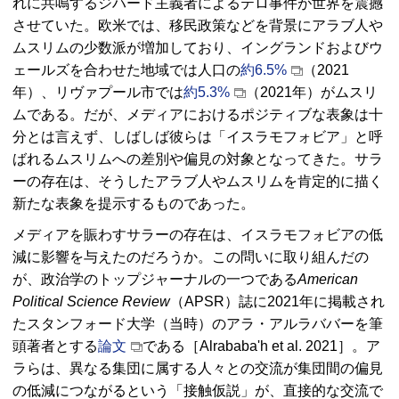
れに共鳴するジハード主義者によるテロ事件が世界を震撼
させていた。欧米では、移民政策などを背景にアラブ人や
ムスリムの少数派が増加しており、イングランドおよびウ
ェールズを合わせた地域では人口の
約6.5%
（2021
年）、リヴァプール市では
約5.3%
（2021年）がムスリ
ムである。だが、メディアにおけるポジティブな表象は十
分とは言えず、しばしば彼らは「イスラモフォビア」と呼
ばれるムスリムへの差別や偏見の対象となってきた。サラ
ーの存在は、そうしたアラブ人やムスリムを肯定的に描く
新たな表象を提示するものであった。
メディアを賑わすサラーの存在は、イスラモフォビアの低
減に影響を与えたのだろうか。この問いに取り組んだの
が、政治学のトップジャーナルの一つである
American
Political Science Review
（APSR）
誌に2021年に掲載され
たスタンフォード大学（当時）のアラ・アルラババーを筆
頭著者とする
論文
である［Alrababa'h
et al
. 2021］。ア
ラらは、異なる集団に属する人々との交流が集団間の偏見
の低減につながるという「接触仮説」が、直接的な交流で