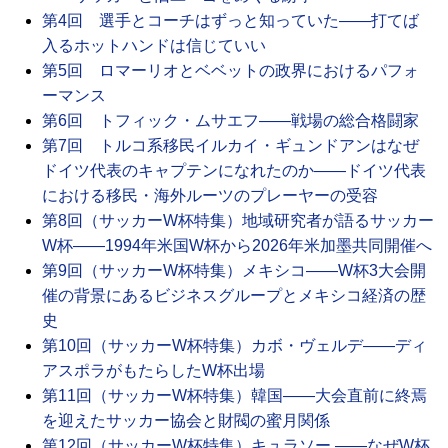
第4回 選手とコーチはずっと知っていた――打てば
入るホットハンドは信じていい
第5回 ロマーリオとベベットの政界におけるパフォ
ーマンス
第6回 トフィック・ムサエフ――戦場の総合格闘家
第7回 トルコ系移民イルカイ・ギュンドアンはなぜ
ドイツ代表のキャプテンになれたのか――ドイツ代表
における移民・海外ルーツのプレーヤーの受容
第8回（サッカーW杯特集）地域研究者が語るサッカー
W杯――1994年米国W杯から2026年米加墨共同開催へ
第9回（サッカーW杯特集）メキシコ――W杯3大会開
催の背景にあるビジネスグループとメキシコ経済の歴
史
第10回（サッカーW杯特集）カボ・ヴェルデ――ディ
アスポラがもたらしたW杯出場
第11回（サッカーW杯特集）韓国――大会直前に終焉
を迎えたサッカー協会と財閥の蜜月関係
第12回（サッカーW杯特集）キュラソー ――なぜW杯