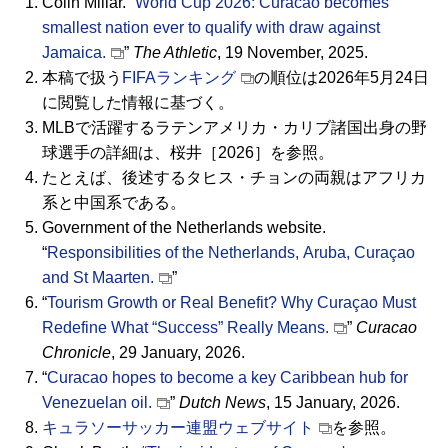
Colin Millar.
“
World Cup 2026: Curacao becomes
smallest nation ever to qualify with draw against
Jamaica.
”
The Athletic
, 19 November, 2025.
本稿で扱う
FIFA
ランキング
の順位は2026年5月24日
に閲覧した情報に基づく。
MLB
で活躍するラテンアメリカ・カリブ諸国出身の野
球選手の詳細は、桜井［2026］を参照。
たとえば、後述するタヒス・チョンの両親はアフリカ
系と中国系である。
Government of the Netherlands website.
“
Responsibilities of the Netherlands,
Aruba, Curaçao
and St Maarten.
”
“
Tourism Growth or Real Benefit? Why
Curaçao
Must
Redefine What “Success” Really Means.
”
Curacao
Chronicle
, 29 January, 2026.
“
Curacao hopes to become a key Caribbean hub for
Venezuelan oil.
”
Dutch News
, 15 January, 2026.
キュラソーサッカー連盟ウェブサイト
を参照。