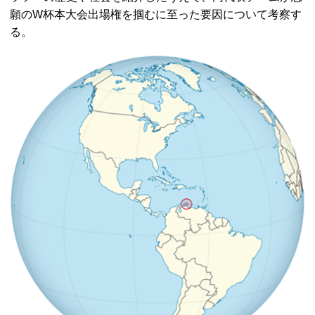
願のW杯本大会出場権を掴むに至った要因について考察す
る。