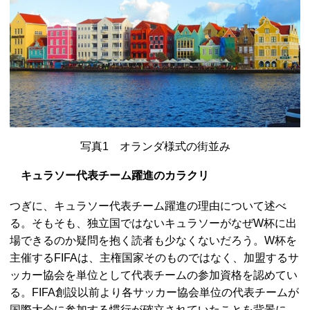
写真1 オランダ様式の街並み
キュラソー代表チーム躍進のカラクリ
つぎに、キュラソー代表チーム躍進の理由について述べ
る。そもそも、独立国ではないキュラソーがなぜW杯に出
場できるのか疑問を抱く読者も少なくないだろう。W杯を
主催する
FIFA
は、主権国家そのものではなく、加盟するサ
ッカー協会を単位として代表チームの参加資格を認めてい
る。
FIFA
創設以前より各サッカー協会単位の代表チームが
国際大会に参加する慣行が確立されていたことを背景に、