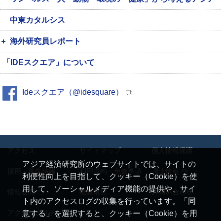
中東カタルシス
海外研究員レポート
「IDEスクエア」について
Ideスクエア（@idesquare）
アクセス
サイトマップ
個人情報保護
アジア経済研究所のウェブサイトでは、サイトの
採用・募集情報
利用規約・免責事項
調達情報
利便性向上を目指して、クッキー（Cookie）を使
用して、ソーシャルメディア機能の提供や、サイ
情報公開
推奨環境
お問い合わせ
ト内のアクセスログの収集を行っています。「同
アクセシビリティ
意する」を選択すると、クッキー（Cookie）を用