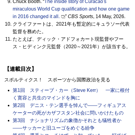
Chuck Booth.
“
The inside story of Curacao's
miraculous World Cup qualification and how one game
in 2016 changed it all.
”
CBS Sports
, 14 May, 2026.
クライファートは、2021年も暫定的にキュラソー代表
監督を務めた。
たとえば、ディック・アドフォカート現監督やフー
ス・ヒディンク元監督（2020～2021年）が該当する。
【連載目次】
スポルティクス！ スポーツから国際政治を見る
第1回 スティーブ・カー（Steve Kerr） 一家に根付
く寛容と共生のマインドを胸に
第2回 デニス・テン選手を悼んで――フィギュアス
ケーターの死がカザフスタン社会に問いかけたもの
第3回 ナショナリズムの象徴かそれとも犠牲者か
――サッカーと旧ユーゴをめぐる紛争