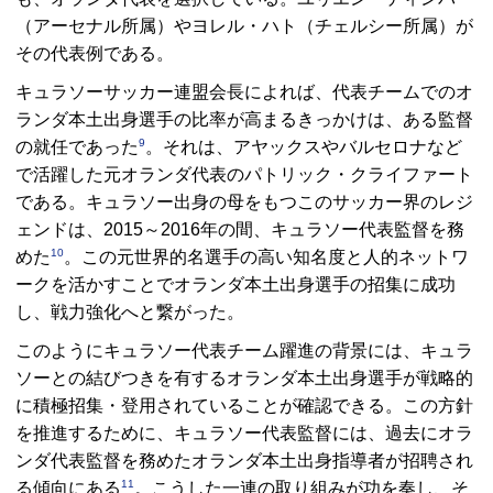
（アーセナル所属）やヨレル・ハト（チェルシー所属）が
その代表例である。
キュラソーサッカー連盟会長によれば、代表チームでのオ
ランダ本土出身選手の比率が高まるきっかけは、ある監督
9
の就任であった
。それは、アヤックスやバルセロナなど
で活躍した元オランダ代表のパトリック・クライファート
である。キュラソー出身の母をもつこのサッカー界のレジ
ェンドは、2015～2016年の間、キュラソー代表監督を務
10
めた
。この元世界的名選手の高い知名度と人的ネットワ
ークを活かすことでオランダ本土出身選手の招集に成功
し、戦力強化へと繋がった。
このようにキュラソー代表チーム躍進の背景には、キュラ
ソーとの結びつきを有するオランダ本土出身選手が戦略的
に積極招集・登用されていることが確認できる。この方針
を推進するために、キュラソー代表監督には、過去にオラ
ンダ代表監督を務めたオランダ本土出身指導者が招聘され
11
る傾向にある
。こうした一連の取り組みが功を奏し、そ