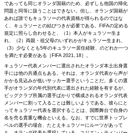
であっても同じオランダ国籍のため、必ずしも他国の帰化
問題と同等に扱うことはできない。但し、オランダ国籍が
あれば誰でもキュラソーの代表資格が得られるのではな
く、キュラソーとの結びつきが必要である。
FIFA
の定める
規定に照らし合わせると、（1）本人がキュラソー生ま
れ、（2）両親・祖父母のいずれかがキュラソー生まれ、
（3）少なくとも5年のキュラソー居住経験、のどれか一つ
を満たす必要がある［
FIFA
2021, 18］。
キュラソー代表メンバーに選出されたオランダ本土出身選
手には他の共通点もある。それは、オランダ代表から声が
かかる見込みが低いサッカー選手ということだ。多くの選
手がオランダの年代別代表に選出された経験を有するが、
ビッグクラブ所属の選手ばかりで構成されるオランダ代表
メンバーに割って入ることは難しいようである。彼らにと
ってキュラソー代表を選択することは、国際舞台で自身の
名を売る貴重な機会といえる。なお、すでに世界トップレ
ベルの選手の場合、たとえキュラソーにルーツがあって
も、オランダ代表を選択している。ユリエン・ティンバー