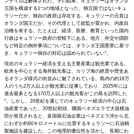
ンティルは解体された。その結果、キュラソーはオランダ
王国を構成する1つの地域となった。独立国ではないキュ
ラソーだが、独自の政府は存在する。キュラソーの元首は
オランダ国王だが、その代理として総監が置かれ、内政自
治権を有する。たとえば、経済、医療、教育といった国内
行政はキュラソー政府の管轄下にある。他方、外交や国防
など特定の例外事項については、オランダ王国憲章に基づ
5
き、キュラソー独自の対応は認められていない
。
現在のキュラソー経済を支える主要産業は観光業である。
欧米を中心とする海外観光客は、カリブ海の絶景や歴史あ
るオランダ様式の街並みに魅了されている。島内の約18万
人のうち2万人以上が観光業に従事しており、2025年には
過去最多となる170万人以上の観光客がこの島を訪問した
6
。しかし、20世紀を通じてのキュラソー経済の中心は石
油産業であった。20世紀初頭、隣国ベネズエラで大規模油
田が発見されると、多国籍石油企業はベネズエラ沖から北
にわずか約60キロメートルに位置するキュラソーに石油精
製施設を建設した。この地理的優位性を活かし、長期にわ