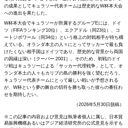
の成果としてキュラソー代表チームは歴史的なW杯本大会
への進出を果たした。
W杯本大会でキュラソーが所属するグループEには、ドイ
ツ（
FIFA
ランキング10位）、エクアドル（同23位）、コ
ートジボワール（同34位）という格上の対戦相手が待ち構
えている。オランダ本土の人々にとってサッカーで最も負
けたくない相手国はドイツであり、歴史的な背景から両国
の因縁は深い［クーパー 2001］。そのため、初戦のドイ
ツ戦はキュラソーによる「サッカー代理戦争」として、オ
ランダ本土の人々もカリブの島の勝利を強く望むだろう。
キュラソー代表チームにとって厳しい戦いが予想される
が、W杯という夢の舞台の切符を勝ち取った彼らの番狂わ
せを期待したい。
（2026年5月30日脱稿）
※この記事の内容および意見は執筆者個人に属し、日本貿
易振興機構あるいはアジア経済研究所の公式意見を示すも