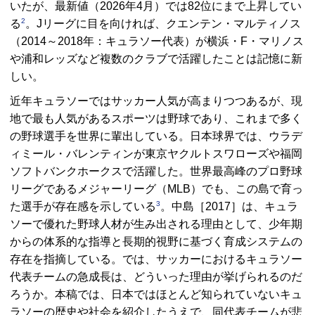
いたが、最新値（2026年4月）では82位にまで上昇してい
2
る
。Jリーグに目を向ければ、クエンテン・マルティノス
（2014～2018年：キュラソー代表）が横浜・F・マリノス
や浦和レッズなど複数のクラブで活躍したことは記憶に新
しい。
近年キュラソーではサッカー人気が高まりつつあるが、現
地で最も人気があるスポーツは野球であり、これまで多く
の野球選手を世界に輩出している。日本球界では、ウラデ
ィミール・バレンティンが東京ヤクルトスワローズや福岡
ソフトバンクホークスで活躍した。世界最高峰のプロ野球
リーグであるメジャーリーグ（
MLB
）でも、この島で育っ
3
た選手が存在感を示している
。中島［2017］は、キュラ
ソーで優れた野球人材が生み出される理由として、少年期
からの体系的な指導と長期的視野に基づく育成システムの
存在を指摘している。では、サッカーにおけるキュラソー
代表チームの急成長は、どういった理由が挙げられるのだ
ろうか。本稿では、日本ではほとんど知られていないキュ
ラソーの歴史や社会を紹介したうえで、同代表チームが悲