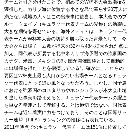
チームと引き分けたことで、初めてのW杯本大会出場権を
獲得した。カリブ海に位置する小さな島で暮らす20万人に
満たない現地の人々はこの出来事に歓喜し、本大会でのブ
ルー・ウェイブ（キュラソー代表チームの愛称）の活躍に
大きな期待を寄せている。海外メディアは、キュラソー代
表チームがW杯本大会の切符を勝ち取った背景として、今
大会から出場チーム数が従来の32から48へ拡大された点に
加え、同代表が所属する北中米カリブ海予選での強豪国の
カナダ、米国、メキシコの3ヶ国が開催国枠として自動的
1
に出場権を得たことを指摘している
。確かに、これらの
要因はW杯史上最も人口が少ない出場チームとなるキュラ
ソー代表にとって追い風となっただろう。しかし、同予選
における強豪国のコスタリカやホンジュラスが本大会出場
を逃した事実を踏まえると、キュラソー代表チームの躍進
を単なる幸運として理解することは適切ではない。同代表
チームは近年着実に力をつけており、そのことは国際サッ
カー連盟（
FIFA
）ランキングの推移にも表れている。
2011年時点でのキュラソー代表チームは151位に位置して