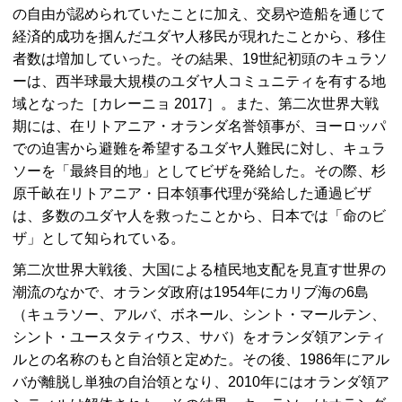
の自由が認められていたことに加え、交易や造船を通じて
経済的成功を掴んだユダヤ人移民が現れたことから、移住
者数は増加していった。その結果、19世紀初頭のキュラソ
ーは、西半球最大規模のユダヤ人コミュニティを有する地
域となった［カレーニョ 2017］。また、第二次世界大戦
期には、在リトアニア・オランダ名誉領事が、ヨーロッパ
での迫害から避難を希望するユダヤ人難民に対し、キュラ
ソーを「最終目的地」としてビザを発給した。その際、杉
原千畝在リトアニア・日本領事代理が発給した通過ビザ
は、多数のユダヤ人を救ったことから、日本では「命のビ
ザ」として知られている。
第二次世界大戦後、大国による植民地支配を見直す世界の
潮流のなかで、オランダ政府は1954年にカリブ海の6島
（キュラソー、アルバ、ボネール、シント・マールテン、
シント・ユースタティウス、サバ）をオランダ領アンティ
ルとの名称のもと自治領と定めた。その後、1986年にアル
バが離脱し単独の自治領となり、2010年にはオランダ領ア