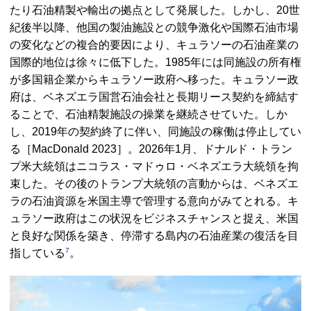
たり石油精製や輸出の拠点として発展した。しかし、20世
紀後半以降、他国の製油施設との競争激化や国際石油市場
の変化などの複合的要因により、キュラソーの石油産業の
国際的地位は徐々に低下した。1985年には同施設の所有権
が多国籍企業からキュラソー政府へ移った。キュラソー政
府は、ベネズエラ国営石油会社と長期リース契約を締結す
ることで、石油精製施設の操業を継続させていた。しか
し、2019年の契約終了に伴い、同施設の稼働は停止してい
る［MacDonald 2023］。2026年1月、ドナルド・トラン
プ米大統領はニコラス・マドゥロ・ベネズエラ大統領を拘
束した。その後のトランプ大統領の言動からは、ベネズエ
ラの石油資源を米国主導で管理する意向がみてとれる。キ
ュラソー政府はこの状況をビジネスチャンスと捉え、米国
と良好な関係を築き、停滞する島内の石油産業の復活を目
7
指している
。