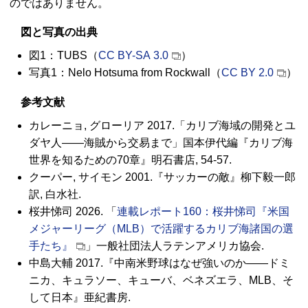
のではありません。
図と写真の出典
図1：
TUBS
（
CC BY-SA
3.0
）
写真1：
Nelo Hotsuma from Rockwall
（
CC BY
2.0
）
参考文献
カレーニョ, グローリア 2017.「カリブ海域の開発とユ
ダヤ人――海賊から交易まで」国本伊代編『カリブ海
世界を知るための70章』明石書店, 54-57.
クーパー, サイモン 2001.『サッカーの敵』柳下毅一郎
訳, 白水社.
桜井悌司 2026. 「
連載レポート160：桜井悌司『米国
メジャーリーグ（
MLB
）で活躍するカリブ海諸国の選
手たち』
」一般社団法人ラテンアメリカ協会.
中島大輔 2017.『中南米野球はなぜ強いのか――ドミ
ニカ、キュラソー、キューバ、ベネズエラ、
MLB
、そ
して日本』亜紀書房.