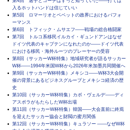
第4回 選手とコーチはずっと知っていた――打てば
入るホットハンドは信じていい
第5回 ロマーリオとベベットの政界におけるパフォ
ーマンス
第6回 トフィック・ムサエフ――戦場の総合格闘家
第7回 トルコ系移民イルカイ・ギュンドアンはなぜ
ドイツ代表のキャプテンになれたのか――ドイツ代表
における移民・海外ルーツのプレーヤーの受容
第8回（サッカーW杯特集）地域研究者が語るサッカー
W杯――1994年米国W杯から2026年米加墨共同開催へ
第9回（サッカーW杯特集）メキシコ――W杯3大会開
催の背景にあるビジネスグループとメキシコ経済の歴
史
第10回（サッカーW杯特集）カボ・ヴェルデ――ディ
アスポラがもたらしたW杯出場
第11回（サッカーW杯特集）韓国――大会直前に終焉
を迎えたサッカー協会と財閥の蜜月関係
第12回（サッカーW杯特集）キュラソー ――なぜW杯