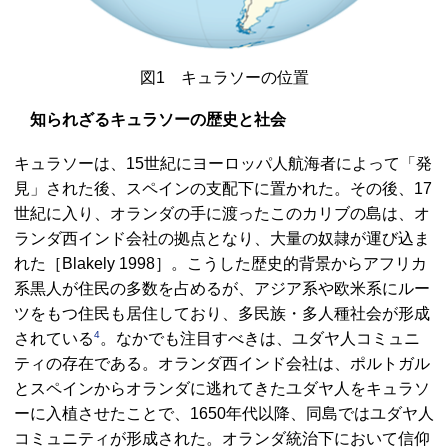
図1 キュラソーの位置
知られざるキュラソーの歴史と社会
キュラソーは、15世紀にヨーロッパ人航海者によって「発
見」された後、スペインの支配下に置かれた。その後、17
世紀に入り、オランダの手に渡ったこのカリブの島は、オ
ランダ西インド会社の拠点となり、大量の奴隷が運び込ま
れた［Blakely 1998］。こうした歴史的背景からアフリカ
系黒人が住民の多数を占めるが、アジア系や欧米系にルー
ツをもつ住民も居住しており、多民族・多人種社会が形成
4
されている
。なかでも注目すべきは、ユダヤ人コミュニ
ティの存在である。オランダ西インド会社は、ポルトガル
とスペインからオランダに逃れてきたユダヤ人をキュラソ
ーに入植させたことで、1650年代以降、同島ではユダヤ人
コミュニティが形成された。オランダ統治下において信仰