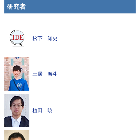
研究者
松下 知史
土居 海斗
植田 暁