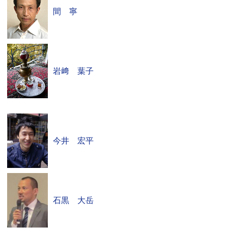
間 寧
岩﨑 葉子
今井 宏平
石黒 大岳