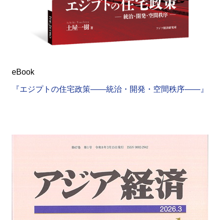
eBook
『エジプトの住宅政策――統治・開発・空間秩序――』