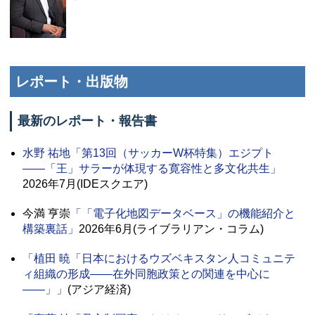
レポート・出版物
最新のレポート・報告書
水野 祐地
「第13回（サッカーW杯特集）エジプト
――「王」サラーが体現する寛容性と多文化共生」
2026年7月(IDEスクエア)
今満 亨崇
「「電子化地図データベース」の機能紹介と
構築裏話」
2026年6月(ライブラリアン・コラム)
「植田 暁「日本におけるウズベキスタン人コミュニテ
ィ組織の形成――在外同胞政策との関連を中心に
――」」
(アジア経済)