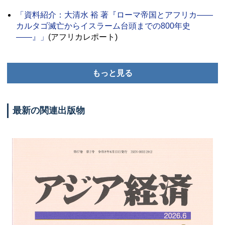
「資料紹介：大清水 裕 著『ローマ帝国とアフリカ――
カルタゴ滅亡からイスラーム台頭までの800年史
――』」
(アフリカレポート)
もっと見る
最新の関連出版物