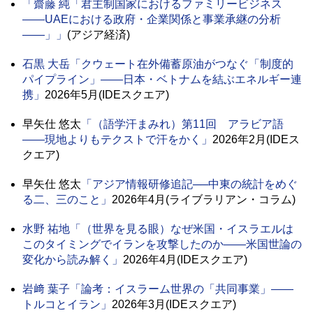
「齋藤 純「君主制国家におけるファミリービジネス
――UAEにおける政府・企業関係と事業承継の分析
――」」
(アジア経済)
石黒 大岳
「クウェート在外備蓄原油がつなぐ「制度的
パイプライン」――日本・ベトナムを結ぶエネルギー連
携」
2026年5月(IDEスクエア)
早矢仕 悠太
「（語学汗まみれ）第11回 アラビア語
――現地よりもテクストで汗をかく」
2026年2月(IDEス
クエア)
早矢仕 悠太
「アジア情報研修追記──中東の統計をめぐ
る二、三のこと」
2026年4月(ライブラリアン・コラム)
水野 祐地
「（世界を見る眼）なぜ米国・イスラエルは
このタイミングでイランを攻撃したのか――米国世論の
変化から読み解く」
2026年4月(IDEスクエア)
岩﨑 葉子
「論考：イスラーム世界の「共同事業」――
トルコとイラン」
2026年3月(IDEスクエア)