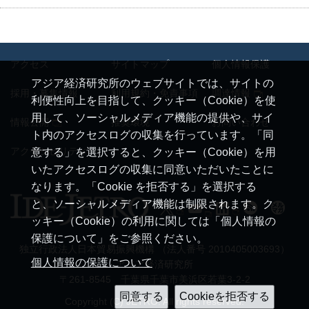
アクセス
サイトマップ
個人情報保護
アジア経済研究所のウェブサイトでは、サイトの
採用・募集情報
利用規約・免責事項
調達情報
利便性向上を目指して、クッキー（Cookie）を使
用して、ソーシャルメディア機能の提供や、サイ
情報公開
推奨環境
お問い合わせ
ト内のアクセスログの収集を行っています。「同
アクセシビリティ
意する」を選択すると、クッキー（Cookie）を用
いたアクセスログの収集に同意いただいたことに
なります。「Cookie を拒否する」を選択する
と、ソーシャルメディア機能は制限されます。ク
ッキー（Cookie）の利用に関しては「個人情報の
保護について」をご参照ください。
独立行政法人日本貿易振興機構 （法人番号 2010405003693）
個人情報の保護について
アジア経済研究所
〒261-8545 千葉県千葉市美浜区若葉3-2-2
Copyright (C) JETRO. All rights reserved.