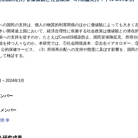
への国民の支持は、個人の物質的利害関係のほかに価値観によっても大きく
きい開発途上国において、経済合理性に依拠する社会政策は価値観との潜在
策への支持を促すのか。たとえば
Covid
19感染防止、国民皆保険拡充、所得
観を持つ人々なのか。本研究では、①社会関係資本、②左右イデオロギー、③
）公的保健サービス、（3）所得再分配への支持や態度に及ぼす影響を、国民
して検証する。
月～2024年3月
ンバー
メンバー
間 寧
る研究成果