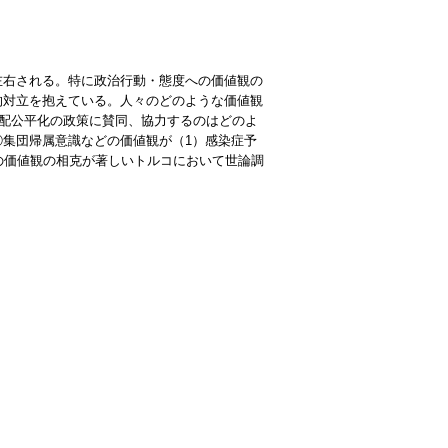
左右される。特に政治行動・態度への価値観の
的対立を抱えている。人々のどのような価値観
分配公平化の政策に賛同、協力するのはどのよ
集団帰属意識などの価値観が（1）感染症予
の価値観の相克が著しいトルコにおいて世論調