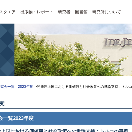
Eスクエア
出版物・レポート
研究者
図書館
研究所について
究会一覧 2023年度
>開発途上国における価値観と社会政策への世論支持：トル
究
会一覧2023年度
途上国における価値観と社会政策への世論支持：トルコの事例