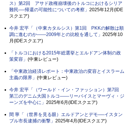
ス）第2回 アサド政権崩壊後のトルコにおけるシリア
難民──帰還の可能性についての考察」
2025年12月(IDE
スクエア)
今井 宏平
「（中東カタルシス）第1回 PKKの解散は順
調に進むのか――2009年との比較を通して」
2025年10
月(IDEスクエア)
「トルコにおける2015年総選挙とエルドアン体制の政
策変容」
(中東レビュー)
「中東政治経済レポート：中東政治の変容とイスラーム
主義の限界」
(中東レビュー)
今井 宏平
「（ワールド・イン・ファッション）第7回
第三のデニム大国トルコ――リーバイスとマーヴィ・ジ
ーンズを中心に」
2025年6月(IDEスクエア)
間 寧
「（世界を見る眼）エルドアンとデモ──イスタン
ブル市長逮捕の衝撃」
2025年4月(IDEスクエア)