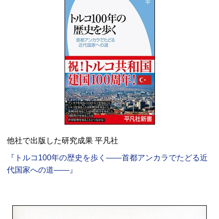
他社で出版した研究成果 平凡社
『トルコ100年の歴史を歩く――首都アンカラでたどる近
代国家への道――』