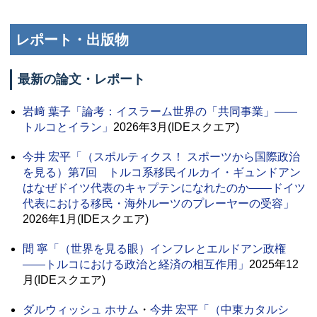
レポート・出版物
最新の論文・レポート
岩﨑 葉子
「論考：イスラーム世界の「共同事業」――
トルコとイラン」
2026年3月(IDEスクエア)
今井 宏平
「（スポルティクス！ スポーツから国際政治
を見る）第7回 トルコ系移民イルカイ・ギュンドアン
はなぜドイツ代表のキャプテンになれたのか――ドイツ
代表における移民・海外ルーツのプレーヤーの受容」
2026年1月(IDEスクエア)
間 寧
「（世界を見る眼）インフレとエルドアン政権
――トルコにおける政治と経済の相互作用」
2025年12
月(IDEスクエア)
ダルウィッシュ ホサム
・
今井 宏平
「（中東カタルシ