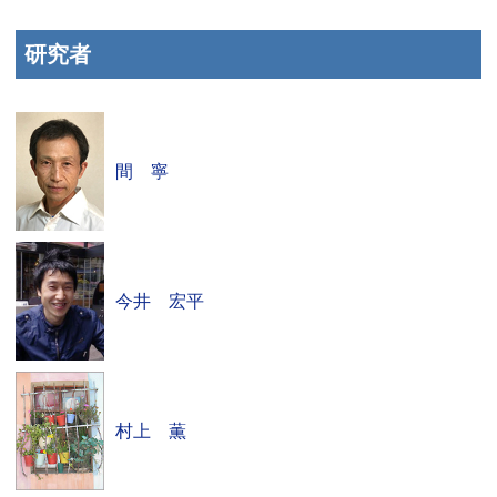
研究者
間 寧
今井 宏平
村上 薫