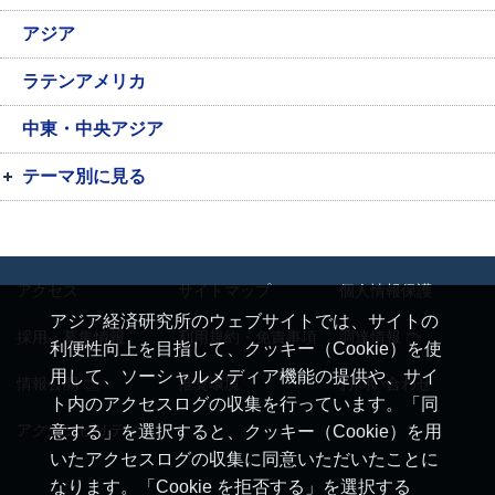
アジア
ラテンアメリカ
中東・中央アジア
テーマ別に見る
アクセス
サイトマップ
個人情報保護
アジア経済研究所のウェブサイトでは、サイトの
採用・募集情報
利用規約・免責事項
調達情報
利便性向上を目指して、クッキー（Cookie）を使
用して、ソーシャルメディア機能の提供や、サイ
情報公開
推奨環境
お問い合わせ
ト内のアクセスログの収集を行っています。「同
アクセシビリティ
意する」を選択すると、クッキー（Cookie）を用
いたアクセスログの収集に同意いただいたことに
なります。「Cookie を拒否する」を選択する