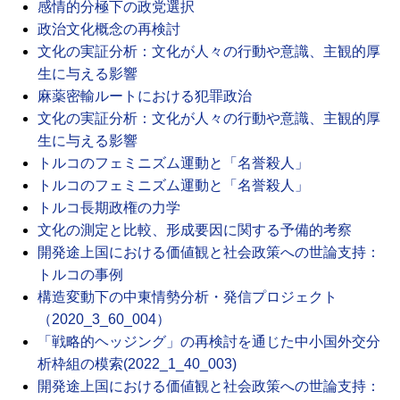
感情的分極下の政党選択
政治文化概念の再検討
文化の実証分析：文化が人々の行動や意識、主観的厚
生に与える影響
麻薬密輸ルートにおける犯罪政治
文化の実証分析：文化が人々の行動や意識、主観的厚
生に与える影響
トルコのフェミニズム運動と「名誉殺人」
トルコのフェミニズム運動と「名誉殺人」
トルコ長期政権の力学
文化の測定と比較、形成要因に関する予備的考察
開発途上国における価値観と社会政策への世論支持：
トルコの事例
構造変動下の中東情勢分析・発信プロジェクト
（2020_3_60_004）
「戦略的ヘッジング」の再検討を通じた中小国外交分
析枠組の模索(2022_1_40_003)
開発途上国における価値観と社会政策への世論支持：