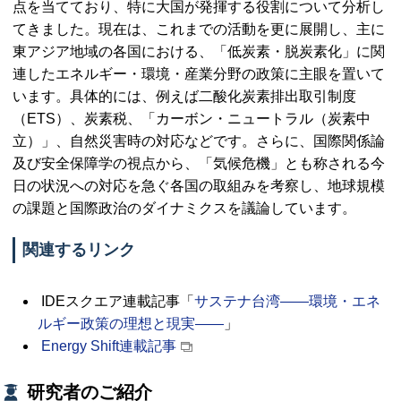
点を当てており、特に大国が発揮する役割について分析し
てきました。現在は、これまでの活動を更に展開し、主に
東アジア地域の各国における、「低炭素・脱炭素化」に関
連したエネルギー・環境・産業分野の政策に主眼を置いて
います。具体的には、例えば二酸化炭素排出取引制度
（
ETS
）、炭素税、「カーボン・ニュートラル（炭素中
立）」、自然災害時の対応などです。さらに、国際関係論
及び安全保障学の視点から、「気候危機」とも称される今
日の状況への対応を急ぐ各国の取組みを考察し、地球規模
の課題と国際政治のダイナミクスを議論しています。
関連するリンク
IDE
スクエア連載記事「
サステナ台湾――環境・エネ
ルギー政策の理想と現実――
」
Energy Shift
連載記事
研究者のご紹介