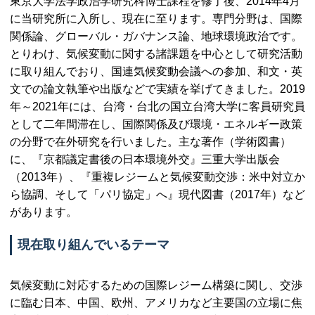
東京大学法学政治学研究科博士課程を修了後、2014年4月
に当研究所に入所し、現在に至ります。専門分野は、国際
関係論、グローバル・ガバナンス論、地球環境政治です。
とりわけ、気候変動に関する諸課題を中心として研究活動
に取り組んでおり、国連気候変動会議への参加、和文・英
文での論文執筆や出版などで実績を挙げてきました。2019
年～2021年には、台湾・台北の国立台湾大学に客員研究員
として二年間滞在し、国際関係及び環境・エネルギー政策
の分野で在外研究を行いました。主な著作（学術図書）
に、『京都議定書後の日本環境外交』三重大学出版会
（2013年）、『重複レジームと気候変動交渉：米中対立か
ら協調、そして「パリ協定」へ』現代図書（2017年）など
があります。
現在取り組んでいるテーマ
気候変動に対応するための国際レジーム構築に関し、交渉
に臨む日本、中国、欧州、アメリカなど主要国の立場に焦