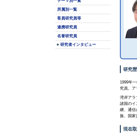
テーマ別一覧
所属別一覧
客員研究員等
連携研究員
名誉研究員
研究者インタビュー
研究歴
1999
究員。ア
湾岸アラ
諸国のイ
継、通信
族、国家
現在取