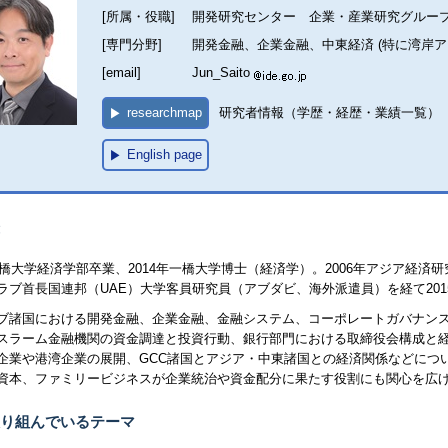
[所属・役職]
開発研究センター 企業・産業研究グルー
[専門分野]
開発金融、企業金融、中東経済 (特に湾岸ア
[email]
Jun_Saito
researchmap
研究者情報（学歴・経歴・業績一覧）
English page
年一橋大学経済学部卒業、2014年一橋大学博士（経済学）。2006年アジア経
ラブ首長国連邦（
UAE
）大学客員研究員（アブダビ、海外派遣員）を経て201
ブ諸国における開発金融、企業金融、金融システム、コーポレートガバナン
スラーム金融機関の資金調達と投資行動、銀行部門における取締役会構成と
企業や港湾企業の展開、
GCC
諸国とアジア・中東諸国との経済関係などにつ
資本、ファミリービジネスが企業統治や資金配分に果たす役割にも関心を広
り組んでいるテーマ