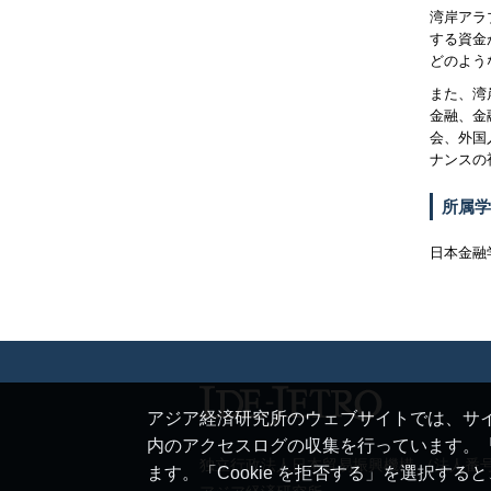
湾岸アラ
する資金
どのよう
また、湾
金融、金
会、外国
ナンスの
所属学
日本金融
アジア経済研究所のウェブサイトでは、サイ
内のアクセスログの収集を行っています。「
独立行政法人日本貿易振興機構 （法人番号 20
ます。「Cookie を拒否する」を選択す