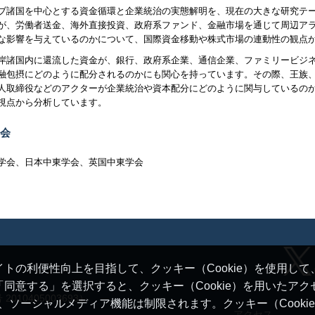
ブ諸国を中心とする資金循環と企業統治の実態解明を、現在の大きな研究テ
が、労働者送金、海外直接投資、政府系ファンド、金融市場を通じて周辺ア
な影響を与えているのかについて、国際資金移動や株式市場の連動性の観点
岸諸国内に還流した資金が、銀行、政府系企業、通信企業、ファミリービジ
融包摂にどのように配分されるのかにも関心を持っています。その際、王族
人取締役などのアクターが企業統治や資本配分にどのように関与しているの
視点から分析しています。
会
学会、日本中東学会、英国中東学会
トの利便性向上を目指して、クッキー（Cookie）を使用し
同意する」を選択すると、クッキー（Cookie）を用いたア
10405003693）
ると、ソーシャルメディア機能は制限されます。クッキー（Cook
アクセス