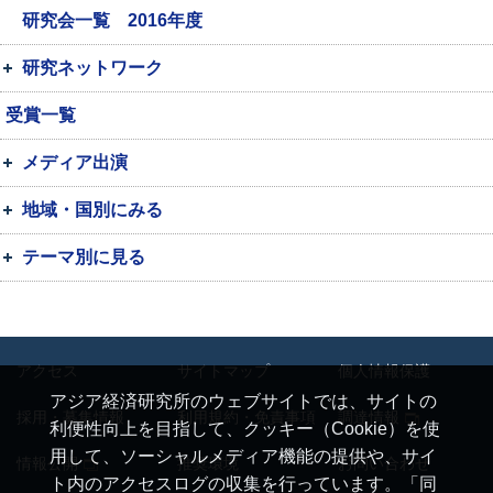
研究会一覧 2016年度
研究ネットワーク
受賞一覧
メディア出演
地域・国別にみる
テーマ別に見る
アクセス
サイトマップ
個人情報保護
アジア経済研究所のウェブサイトでは、サイトの
採用・募集情報
利用規約・免責事項
調達情報
利便性向上を目指して、クッキー（Cookie）を使
用して、ソーシャルメディア機能の提供や、サイ
情報公開
推奨環境
お問い合わせ
ト内のアクセスログの収集を行っています。「同