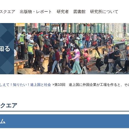
Eスクエア
出版物・レポート
研究者
図書館
研究所について
知る
しえて！知りたい！途上国と社会
>第10回 途上国に外国企業が工場を作ると、そ
スクエア
ム