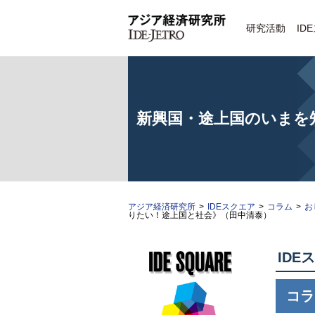
研究活動
ID
新興国・途上国のいまを
アジア経済研究所
>
IDEスクエア
>
コラム
>
お
りたい！途上国と社会》（田中清泰）
IDE
コラ