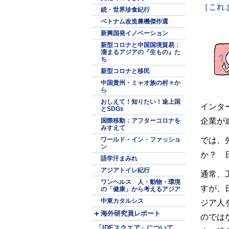
［これ
続・世界珍食紀行
ベトナム改造農機傑作選
新興国発イノベーション
新型コロナと中国国境貿易：
溜まるアジアの『生もの』た
ち
新型コロナと移民
中国貴州・ミャオ族の村々か
ら
おしえて！知りたい！途上国
インタ
とSDGs
企業が
国際移動：アフターコロナを
みすえて
では、
ワールド・イン・ファッショ
ン
か？ 
語学汗まみれ
アジアトイレ紀行
通常、
ワンヘルス 人・動物・環境
すが、
の「健康」から考えるアジア
中東カタルシス
ジア人
海外研究員レポート
のでは
「IDEスクエア」について