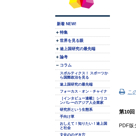
新着 NEW!
特集
世界を見る眼
途上国研究の最先端
論考
コラム
スポルティクス！ スポーツか
ら国際政治を見る
途上国研究の最先端
こ
フォーカス・オン・チャイナ
［インタビュー連載］シリコ
ンバレーのアジア人企業家
研究所という生態系
第10
手向け草
おしえて！知りたい！途上国
PDF
と社会
文化ののぞき穴