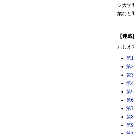
ン大学
業など
【連載
おしえ
第
第
第
第
第
第
第
第
第
第