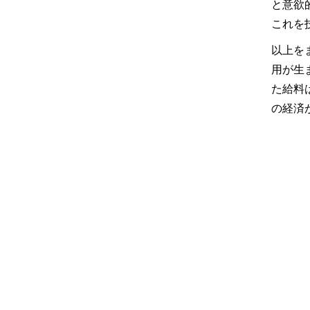
と意欲
これを
以上を
用が生
た給料
の経済