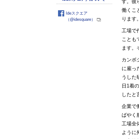
す。彼
働くこ
Ideスクエア
ります
（@idesquare）
工場で
ことも
ます。
カンボ
に雇っ
うした
日1着
したと
企業で
ばやく
工場全
ように