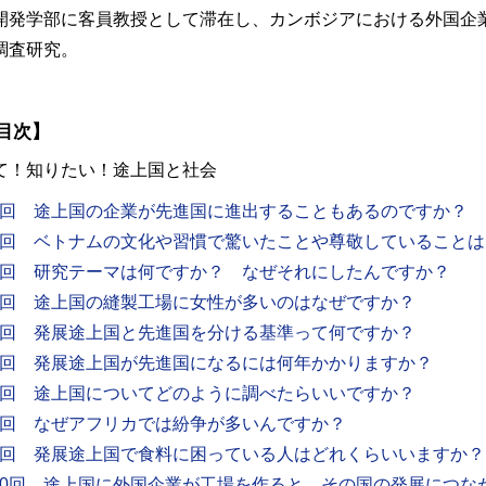
開発学部に客員教授として滞在し、カンボジアにおける外国企
調査研究。
目次】
て！知りたい！途上国と社会
1回 途上国の企業が先進国に進出することもあるのですか？
2回 ベトナムの文化や習慣で驚いたことや尊敬していること
3回 研究テーマは何ですか？ なぜそれにしたんですか？
4回 途上国の縫製工場に女性が多いのはなぜですか？
5回 発展途上国と先進国を分ける基準って何ですか？
6回 発展途上国が先進国になるには何年かかりますか？
7回 途上国についてどのように調べたらいいですか？
8回 なぜアフリカでは紛争が多いんですか？
9回 発展途上国で食料に困っている人はどれくらいいますか？
10回 途上国に外国企業が工場を作ると、その国の発展につな