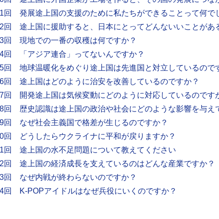
11回 発展途上国の支援のために私たちができることって何で
12回 途上国に援助すると、日本にとってどんないいことがあ
13回 現地での一番の収穫は何ですか？
14回 「アジア連合」ってないんですか？
15回 地球温暖化をめぐり途上国は先進国と対立しているので
16回 途上国はどのように治安を改善しているのですか？
17回 開発途上国は気候変動にどのように対応しているのです
18回 歴史認識は途上国の政治や社会にどのような影響を与え
19回 なぜ社会主義国で格差が生じるのですか？
20回 どうしたらウクライナに平和が戻りますか？
21回 途上国の水不足問題について教えてください
22回 途上国の経済成長を支えているのはどんな産業ですか？
23回 なぜ内戦が終わらないのですか？
24回 K-POPアイドルはなぜ兵役にいくのですか？