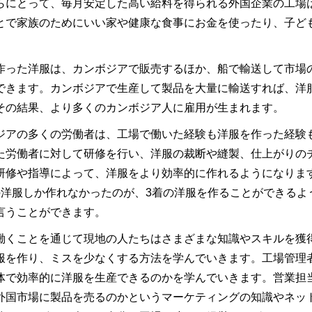
らにとって、毎月安定した高い給料を得られる外国企業の工場
とで家族のためにいい家や健康な食事にお金を使ったり、子ど
。
作った洋服は、カンボジアで販売するほか、船で輸送して市場
できます。カンボジアで生産して製品を大量に輸送すれば、洋
その結果、より多くのカンボジア人に雇用が生まれます。
ジアの多くの労働者は、工場で働いた経験も洋服を作った経験
た労働者に対して研修を行い、洋服の裁断や縫製、仕上がりの
研修や指導によって、洋服をより効率的に作れるようになりま
の洋服しか作れなかったのが、3着の洋服を作ることができるよ
言うことができます。
働くことを通じて現地の人たちはさまざまな知識やスキルを獲
服を作り、ミスを少なくする方法を学んでいきます。工場管理
体で効率的に洋服を生産できるのかを学んでいきます。営業担
外国市場に製品を売るのかというマーケティングの知識やネッ