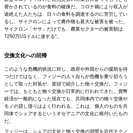
脅かされているのが食料の確保だ。コロナ禍により収入が
途絶えた人たちは、日々の食料を調達するのに苦労してい
るし、サイクロンによって農作物も甚大な被害を被った。
サイクロン「ヤサ」だけでも、農業セクターの被害額は
4
7250万USドルに達する
。
交換文化への回帰
このような危機的状況に対し、政府や外国からの援助を待
つだけではなく、フィジーの人々自らが危機を乗り切ろう
として取った対策が、冒頭で紹介した物々交換だ。フィジ
ーでは、もともと物々交換が日常的に行われてきた。貨幣
経済が一般的になった現在でも、共同体内での物々交換や
モノの貸し借りはよく行われる。これは、個人のものを共
同体でシェアするというオセアニアの文化に根付いたもの
だ。
フィジーは、シェアの文化と物々交換の習慣を近代テクノ