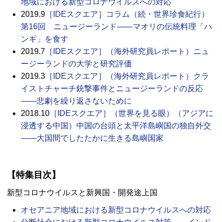
地域における新型コロナウイルスへの対応
2019.9
［
IDE
スクエア］コラム（続・世界珍食紀行）
第16回 ニュージーランド――マオリの伝統料理「ハ
ンギ」を食す
2019.7
［
IDE
スクエア］（海外研究員レポート）ニュ
ージーランドの大学と研究評価
2019.3
［
IDE
スクエア］（海外研究員レポート）クラ
イストチャーチ銃撃事件とニュージーランドの反応
――悲劇を繰り返さないために
2018.10
［
IDE
スクエア］（世界を見る眼）（アジアに
浸透する中国）中国の台頭と太平洋島嶼国の独自外交
――大国間でしたたかに生きる島嶼国家
【特集目次】
新型コロナウイルスと新興国・開発途上国
オセアニア地域における新型コロナウイルスへの対応