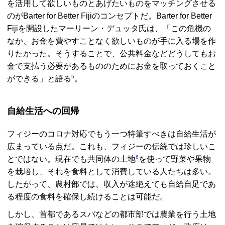
を活用して欲しいものとあげたいものをマッチングさせる
のが
Barter for Better Fiji
のコンセプトだ。
Barter for Better
Fiji
を開設したマーリーン・デュッタ氏は、「この危機の
なか、お金を費やすことなく欲しいものが手に入る場を作
りたかった。そうすることで、公共料金などどうしてもお
金で支払う必要があるもののためにお金を取っておくこと
5
ができる」と語る
。
自給生活への回帰
フィジーのコロナ対応でもう一つ特筆すべきは自給生活が
広まっている点だ。これも、フィジーの伝統では珍しいこ
6
とではない。現在でも共同体の土地
を使って野菜や果物
を栽培し、それを食料として消費している人たちは多い。
したがって、農村部では、収入が途絶えても自給自足であ
る程度の食料を確保し続けることは可能だ。
しかし、首都であるスバなどの都市部では農業を行う土地