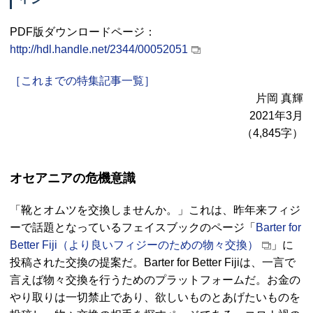
PDF
版ダウンロードページ：
http://hdl.handle.net/2344/00052051
［これまでの特集記事一覧］
片岡 真輝
2021年3月
（4,845字）
オセアニアの危機意識
「靴とオムツを交換しませんか。」これは、昨年来フィジ
ーで話題となっているフェイスブックのページ「
Barter for
Better Fiji
（より良いフィジーのための物々交換）
」に
投稿された交換の提案だ。
Barter for Better Fiji
は、一言で
言えば物々交換を行うためのプラットフォームだ。お金の
やり取りは一切禁止であり、欲しいものとあげたいものを