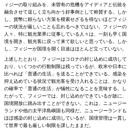
ィジーの取り組みを、未曽有の危機をアイディアと伝統を
融合させて逞しく立ち向かう好事例として称賛する。しか
し、貨幣に頼らない方策を模索せざるを得ないほどフィジ
ーの状況が厳しいことも忘れるべきではない。フィジーの
人々、特に観光業界に従事している人々は、一刻も早く国
境を開き、観光客に戻って来て欲しいと思っている。しか
し、フィジーが国境を開く目途はほとんど立っていない。
上述したとおり、フィジーはコロナの封じ込めに成功して
おり、いくつかの行動制限は残っているが、欧米や日本に
比べれば「普通の生活」を送ることができている。感染を
抑え込めている状況で観光客を受け入れることは、かなり
の確率で「普通の生活」が犠牲になることを意味する。し
たがって、フィジーでは、封じ込めができているが故に、
国境開放に踏み出すことができない。これは、ニュージー
ランドや他の太平洋島嶼国も同様だ。ニュージーランドも
ほぼ感染の封じ込めに成功しているが、国境管理は一貫し
て世界で最も厳しい制限を課したままだ。