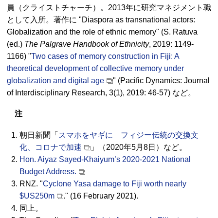
員（クライストチャーチ）。2013年に研究マネジメント職
として入所。著作に
"Diaspora as transnational actors:
Globalization and the role of ethnic memory" (S. Ratuva
(ed.)
The Palgrave Handbook of Ethnicity
, 2019: 1149-
1166) "
Two cases of memory construction in Fiji: A
theoretical development of collective memory under
globalization and digital age
" (Pacific Dynamics: Journal
of Interdisciplinary Research, 3(1), 2019: 46-57)
など。
注
朝日新聞「
スマホをヤギに フィジー伝統の交換文
化、コロナで加速
」（2020年5月8日）など。
Hon. Aiyaz Sayed-Khaiyum’s 2020-2021 National
Budget Address.
RNZ. "
Cyclone Yasa damage to Fiji worth nearly
$US250m
." (16 February 2021).
同上。