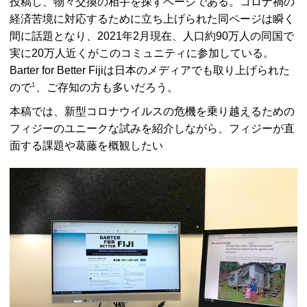
投稿し、物々交換の相手を探すページである。コロナ禍の
経済苦境に対応するために立ち上げられた同ページは瞬く
間に話題となり、2021年2月現在、人口約90万人の同国で
実に20万人近くがこのコミュニティに参加している。
Barter for Better Fiji
は日本のメディアでも取り上げられた
1
ので
、ご存知の方も多いだろう。
本稿では、新型コロナウイルスの危機を乗り越えるための
フィジーのユニークな試みを紹介しながら、フィジーが直
面する課題や葛藤を概観したい