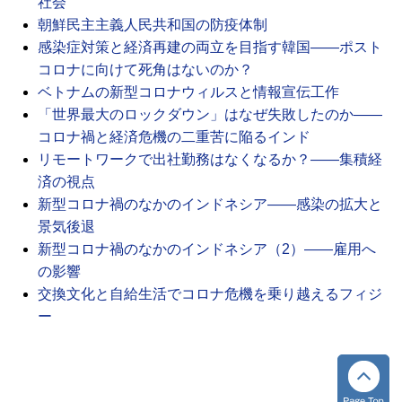
社会
朝鮮民主主義人民共和国の防疫体制
感染症対策と経済再建の両立を目指す韓国――ポスト
コロナに向けて死角はないのか？
ベトナムの新型コロナウィルスと情報宣伝工作
「世界最大のロックダウン」はなぜ失敗したのか――
コロナ禍と経済危機の二重苦に陥るインド
リモートワークで出社勤務はなくなるか？――集積経
済の視点
新型コロナ禍のなかのインドネシア――感染の拡大と
景気後退
新型コロナ禍のなかのインドネシア（2）――雇用へ
の影響
交換文化と自給生活でコロナ危機を乗り越えるフィジ
ー