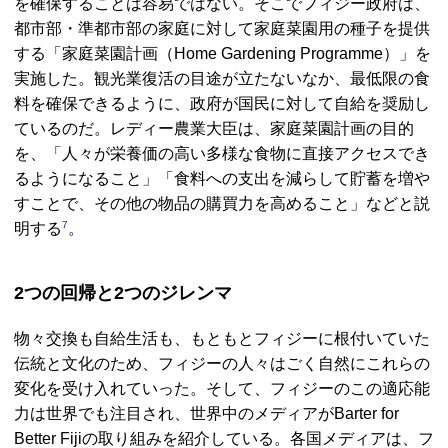
を確保することは容易ではない。そこでフィジー政府は、
都市部・準都市部の家庭に対して家庭菜園用の種子を提供
する「家庭菜園計画（
Home Gardening Programme
）」を
実施した。観光業復活の目途が立たないなか、最低限の食
料を確保できるように、政府が国民に対して自給を奨励し
ているのだ。レディー農業大臣は、家庭菜園計画の目的
を、「人々が栄養価の高い多様な食物に直接アクセスでき
るようになること」「食料への支出を減らして貯蓄を増や
すことで、その他の物品の購買力を高めること」などと説
7
明する
。
2つの回帰と2つのジレンマ
物々交換も自給生活も、もともとフィジーに根付いていた
伝統と文化のため、フィジーの人々はごく自然にこれらの
変化を受け入れていった。そして、フィジーのこの適応能
力は世界でも注目され、世界中のメディアが
Barter for
Better Fiji
の取り組みを紹介している。各国メディアは、フ