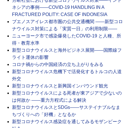
分断社会における新型コロナウイルス対策――インド
ネシアの事例――COVID-19 HANDLING IN A
FRACTURED POLITY: CASE OF INDONESIA
ブエノスアイレス都市圏の公共交通機関 ――新型コロ
ナウイルス対策による「実質一日」の利用制限――
ニューヨーク市で感染爆発したCOVID-19 と人種、所
得・教育水準
新型コロナウイルスと海外ビジネス展開――国際線フ
ライト運休の影響
コロナ禍からの中国経済の立ち上がりをみる
新型コロナウイルス危機下で活発化するトルコの人道
外交
新型コロナウイルスと新興国インバウンド観光
新型コロナウイルスによる死者が東アジアで少ないの
は何故か ――重力方程式による解決
新型コロナウイルスとSDGs――サステイナブルなま
ちづくりへの「好機」となるか
新型コロナウイルス感染症を通してみるモザンビーク