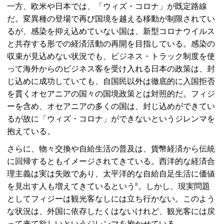
一方、欧米や日本では、「ウィズ・コロナ」が既定路線
だ。変異種の登場で再び国境を越える移動が制限されてい
るが、感染を抑え込めていない国は、新型コロナウイルス
と共存する形での経済活動の再開を目指している。感染の
収束が見込めない状況でも、ビジネス・トラック制度を使
って海外からのビジネス客を受け入れる日本の政策は、封
じ込めに成功していても、自国民以外は徹底的に入国拒否
を貫くオセアニアの国々の国境政策とは対照的だ。フィジ
ーを含め、オセアニアの多くの国は、封じ込めができてい
るが故に「ウィズ・コロナ」ができないというジレンマを
抱えている。
さらに、物々交換や自給生活の普及は、貨幣経済から伝統
に回帰するともイメージされてきている。西洋的な経済合
理主義は実は失敗であり、太平洋的な自給自足生活に価値
8
を見出す人も増えてきているという
。しかし、現実問題
としてフィジーは観光客なしには立ち行かない。このよう
な状況は、外国に依存したくはないけれど、観光客には戻
って来て欲しいというジレンマを抱かせている。