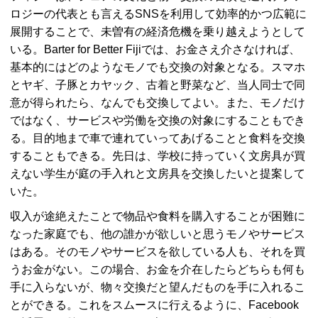
ロジーの代表とも言える
SNS
を利用して効率的かつ広範に
展開することで、未曽有の経済危機を乗り越えようとして
いる。
Barter for Better Fiji
では、お金さえ介さなければ、
基本的にはどのようなモノでも交換の対象となる。スマホ
とヤギ、子豚とカヤック、古着と野菜など、当人同士で同
意が得られたら、なんでも交換してよい。また、モノだけ
ではなく、サービスや労働を交換の対象にすることもでき
る。目的地まで車で連れていってあげることと食料を交換
することもできる。先日は、学校に持っていく文房具が買
えない学生が庭の手入れと文房具を交換したいと提案して
いた。
収入が途絶えたことで物品や食料を購入することが困難に
なった家庭でも、他の誰かが欲しいと思うモノやサービス
はある。そのモノやサービスを欲している人も、それを買
うお金がない。この場合、お金を介在したらどちらも何も
手に入らないが、物々交換だと望んだものを手に入れるこ
とができる。これをスムースに行えるように、Facebook