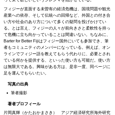
フィジーが直面する未曽有の経済危機は、国境問題や観光
産業への依存、そして伝統への回帰など、外国との付き合
い方や社会のあり方について多くの疑問を投げかけてい
る。とは言え、フィジーの人々が前向きさと柔軟性を持っ
て危機に立ち向かっていることは間違いない。ちなみに、
Barter for Better Fiji
はフィジー国外にいても参加でき、筆
者もコミュニティのメンバーになっている。例えば、オン
ラインでフィジー語を教えてもらう代わりに、必要とされ
ている何かを提供する、といった使い方も可能だ。使い方
は無限大である。興味がある方は、是非一度、同ページに
足を運んでもらいたい。
写真の出典
筆者撮影
著者プロフィール
片岡真輝（かたおかまさき） アジア経済研究所海外研究