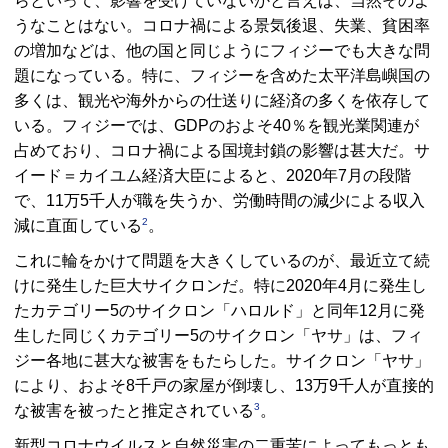
らといって、影響を受けていないかと言えば、当然そのよ
うなことはない。コロナ禍による景気後退、失業、貧困率
の増加などは、他の国と同じようにフィジーでも大きな問
題になっている。特に、フィジーを含めた太平洋島嶼国の
多くは、観光や海外からの仕送りに経済の多くを依存して
いる。フィジーでは、
GDP
のおよそ40％を観光業関連が
占めており、コロナ禍による国境封鎖の影響は甚大だ。サ
イード＝カイユム経済大臣によると、2020年7月の段階
で、11万5千人が職を失うか、労働時間の減少による収入
2
減に直面している
。
これに輪をかけて問題を大きくしているのが、最近立て続
けに発生した巨大サイクロンだ。特に2020年4月に発生し
たカテゴリー5のサイクロン「ハロルド」と同年12月に発
生した同じくカテゴリー5のサイクロン「ヤサ」は、フィ
ジー各地に甚大な被害をもたらした。サイクロン「ヤサ」
により、およそ8千戸の家屋が倒壊し、13万9千人が直接的
3
な被害を被ったと推定されている
。
新型コロナウイルスと自然災害の二重苦によってもっとも