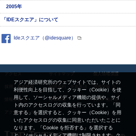
2005年
「IDEスクエア」について
Ideスクエア（@idesquare）
アクセス
サイトマップ
個人情報保護
アジア経済研究所のウェブサイトでは、サイトの
採用・募集情報
利用規約・免責事項
調達情報
利便性向上を目指して、クッキー（Cookie）を使
用して、ソーシャルメディア機能の提供や、サイ
情報公開
推奨環境
お問い合わせ
ト内のアクセスログの収集を行っています。「同
アクセシビリティ
意する」を選択すると、クッキー（Cookie）を用
いたアクセスログの収集に同意いただいたことに
なります。「Cookie を拒否する」を選択する
と、ソーシャルメディア機能は制限されます。ク