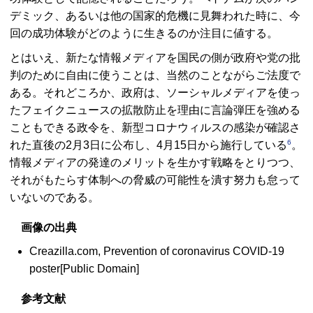
デミック、あるいは他の国家的危機に見舞われた時に、今
回の成功体験がどのように生きるのか注目に値する。
とはいえ、新たな情報メディアを国民の側が政府や党の批
判のために自由に使うことは、当然のことながらご法度で
ある。それどころか、政府は、ソーシャルメディアを使っ
たフェイクニュースの拡散防止を理由に言論弾圧を強める
こともできる政令を、新型コロナウィルスの感染が確認さ
6
れた直後の2月3日に公布し、4月15日から施行している
。
情報メディアの発達のメリットを生かす戦略をとりつつ、
それがもたらす体制への脅威の可能性を潰す努力も怠って
いないのである。
画像の出典
Creazilla.com, Prevention of coronavirus COVID-19
poster[Public Domain]
参考文献