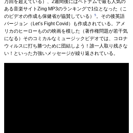
万回を超えている）、2週間後にはベトナムで最も人気の
ある音楽サイトZing MP3のランキングで1位となった（こ
5
のビデオの作成も保健省が協賛している）
。その後英語
バージョン（Let’s Fight Covid）も作成されている。アメ
リカのヒーローものの映画を模した（著作権問題が若干気
になる）そのコミカルなミュージックビデオでは、コロナ
ウィルスに打ち勝つために団結しよう！誰一人取り残さな
い！といった力強いメッセージが繰り返されている。