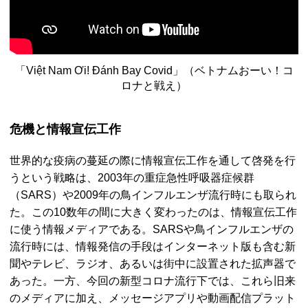
「Việt Nam Ơi! Đánh Bay Covid」（ベトナムおーい！コ
ロナと戦え）
危機と情報宣伝工作
世界的な疫病の蔓延の際に情報宣伝工作を通して啓発を行
うという戦略は、2003年の重症急性呼吸器症候群
（SARS）や2009年の鳥インフルエンザ流行時にも取られ
た。この10数年の間に大きく変わったのは、情報宣伝工作
に使う情報メディアである。SARSや鳥インフルエンザの
流行時には、情報発信の手段はインターネット版も含む新
聞やテレビ、ラジオ、あるいは街中に設置された拡声器で
あった。一方、今回の新型コロナ流行下では、これら旧来
のメディアに加え、メッセージアプリや動画配信プラット