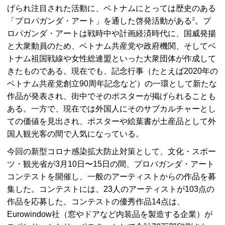
げられ注目された活動に、ベトナムにとっては歴史のある
3
「プロパガンダ・アート」を通した啓発活動がある
。プ
ロパガンダ・アートは戦時中や計画経済時代に、国威発揚
と大衆動員のため、ベトナム共産党や政府機関、そしてベ
トナム祖国戦線や女性総連盟といった大衆団体が作成して
きたものである。現在でも、記念行事（たとえば2020年の
ベトナム共産党創立90周年記念など）の一環として新たな
作品が発表され、街中でそのポスターが掲げられることも
ある。一方で、現在では外国人にそのサブカルチャーとし
ての価値を見出され、ポスターや絵葉書が土産品として外
国人観光客の間で人気になっている。
今回の新型コロナ感染拡大防止対策として、文化・スポー
ツ・観光省が3月10日〜15日の間、プロパガンダ・アート
コンテストを開催し、一般のアーティストからの作品を募
集した。コンテストには、23人のアーティストが103点の
作品を応募した。コンテストの優秀作品14点は、
Eurowindow社（窓やドアなど内装品を製造する企業）が