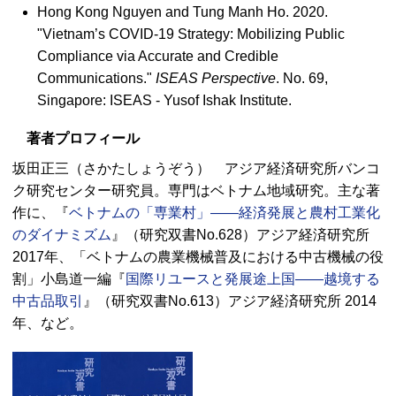
Hong Kong Nguyen and Tung Manh Ho. 2020.
"Vietnam’s COVID-19 Strategy: Mobilizing Public
Compliance via Accurate and Credible
Communications."
ISEAS Perspective
. No. 69,
Singapore: ISEAS - Yusof Ishak Institute.
著者プロフィール
坂田正三（さかたしょうぞう） アジア経済研究所バンコ
ク研究センター研究員。専門はベトナム地域研究。主な著
作に、『
ベトナムの「専業村」――経済発展と農村工業化
のダイナミズム
』（研究双書No.628）アジア経済研究所
2017年、「ベトナムの農業機械普及における中古機械の役
割」小島道一編『
国際リユースと発展途上国――越境する
中古品取引
』（研究双書No.613）アジア経済研究所 2014
年、など。