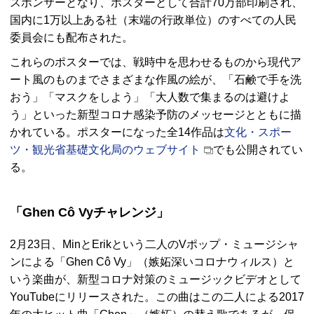
スポンサーとなり、ポスターとして合計70万部印刷され、
国内に1万以上ある社（末端の行政単位）のすべての人民
委員会にも配布された。
これらのポスターでは、戦時中を思わせるものから現代ア
ート風のものまでさまざまな作風の絵が、「石鹸で手を洗
おう」「マスクをしよう」「大人数で集まるのは避けよ
う」といった新型コロナ感染予防のメッセージとともに描
かれている。ポスターになった全14作品は
文化・スポー
ツ・観光省基礎文化局のウェブサイト
でも公開されてい
る。
「Ghen Cô Vyチャレンジ」
2月23日、MinとErikという二人のVポップ・ミュージシャ
ンによる「Ghen Cô Vy」（嫉妬深いコロナウィルス）と
いう楽曲が、新型コロナ対策のミュージックビデオとして
YouTubeにリリースされた。この曲はこの二人による2017