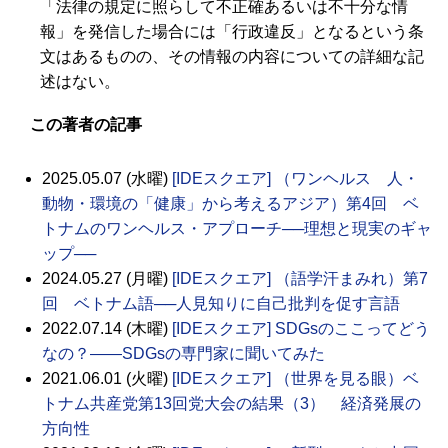
「法律の規定に照らして不正確あるいは不十分な情
報」を発信した場合には「行政違反」となるという条
文はあるものの、その情報の内容についての詳細な記
述はない。
この著者の記事
2025.05.07 (水曜)
[IDEスクエア] （ワンヘルス 人・
動物・環境の「健康」から考えるアジア）第4回 ベ
トナムのワンヘルス・アプローチ──理想と現実のギャ
ップ──
2024.05.27 (月曜)
[IDEスクエア] （語学汗まみれ）第7
回 ベトナム語──人見知りに自己批判を促す言語
2022.07.14 (木曜)
[IDEスクエア] SDGsのここってどう
なの？――SDGsの専門家に聞いてみた
2021.06.01 (火曜)
[IDEスクエア] （世界を見る眼）ベ
トナム共産党第13回党大会の結果（3） 経済発展の
方向性