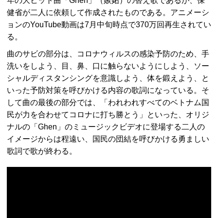
年の大ヒット曲「Ghen」（嫉妬）の替え歌であるが、保
健省が二人に依頼して作成されたものである。アニメーシ
ョンのYouTube動画は7月中旬時点で370万回再生されてい
る。
曲のサビの部分は、コロナウィルスの感染予防のため、手
洗いをしよう、目、鼻、口に触らないようにしよう、ソー
シャルディスタンシングを意識しよう、体を鍛えよう、と
いった予防対策を呼びかける内容の歌詞になっている。そ
して曲の最後の部分では、「われわれすべてのベトナム国
民が力を合わせてコロナに打ち勝とう」といった、オリジ
ナルの「Ghen」のミュージックビデオに登場する二人の
イメージからは程遠い、国民の団結を呼びかける勇ましい
歌詞で歌が終わる。