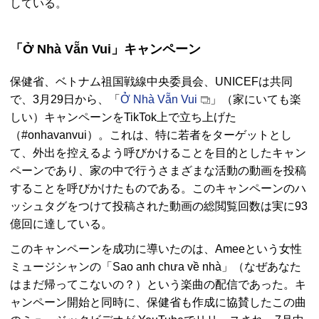
している。
「Ở Nhà Vẵn Vui」キャンペーン
保健省、ベトナム祖国戦線中央委員会、UNICEFは共同
で、3月29日から、「
Ở Nhà Vẵn Vui
」（家にいても楽
しい）キャンペーンをTikTok上で立ち上げた
（#onhavanvui）。これは、特に若者をターゲットとし
て、外出を控えるよう呼びかけることを目的としたキャン
ペーンであり、家の中で行うさまざまな活動の動画を投稿
することを呼びかけたものである。このキャンペーンのハ
ッシュタグをつけて投稿された動画の総閲覧回数は実に93
億回に達している。
このキャンペーンを成功に導いたのは、Ameeという女性
ミュージシャンの「Sao anh chưa về nhà」（なぜあなた
はまだ帰ってこないの？）という楽曲の配信であった。キ
ャンペーン開始と同時に、保健省も作成に協賛したこの曲