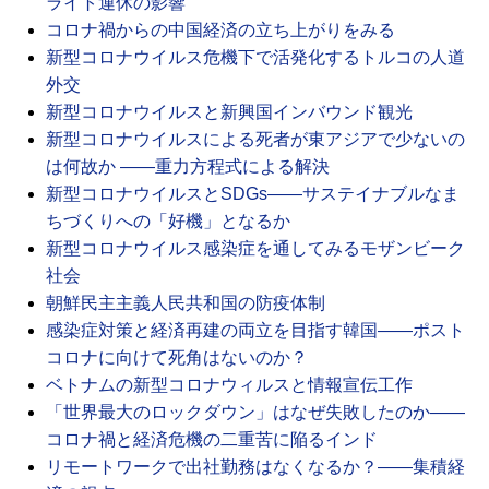
ライト運休の影響
コロナ禍からの中国経済の立ち上がりをみる
新型コロナウイルス危機下で活発化するトルコの人道
外交
新型コロナウイルスと新興国インバウンド観光
新型コロナウイルスによる死者が東アジアで少ないの
は何故か ――重力方程式による解決
新型コロナウイルスとSDGs――サステイナブルなま
ちづくりへの「好機」となるか
新型コロナウイルス感染症を通してみるモザンビーク
社会
朝鮮民主主義人民共和国の防疫体制
感染症対策と経済再建の両立を目指す韓国――ポスト
コロナに向けて死角はないのか？
ベトナムの新型コロナウィルスと情報宣伝工作
「世界最大のロックダウン」はなぜ失敗したのか――
コロナ禍と経済危機の二重苦に陥るインド
リモートワークで出社勤務はなくなるか？――集積経