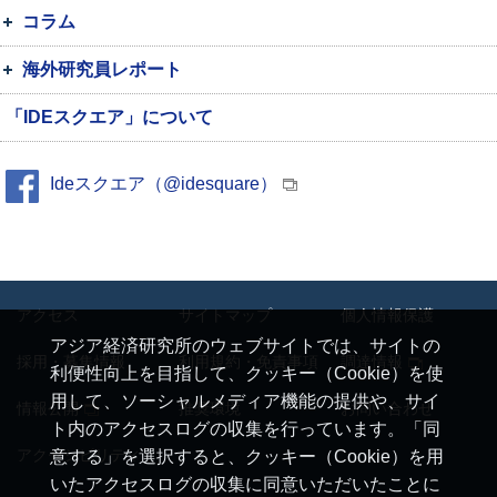
コラム
海外研究員レポート
「IDEスクエア」について
Ideスクエア（@idesquare）
アクセス
サイトマップ
個人情報保護
アジア経済研究所のウェブサイトでは、サイトの
採用・募集情報
利用規約・免責事項
調達情報
利便性向上を目指して、クッキー（Cookie）を使
用して、ソーシャルメディア機能の提供や、サイ
情報公開
推奨環境
お問い合わせ
ト内のアクセスログの収集を行っています。「同
アクセシビリティ
意する」を選択すると、クッキー（Cookie）を用
いたアクセスログの収集に同意いただいたことに