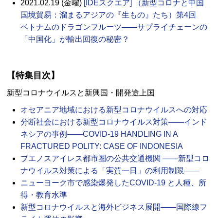
2021.02.19 (金曜)
[IDEスクエア] （新型コロナと中国
国境貿易：溜まるアジアの『生もの』たち）第4回
ベトナムのドラゴンフルーツ――サプライチェーンの
「中国化」が輸出回復の秘密？
【特集目次】
新型コロナウイルスと新興国・開発途上国
オセアニア地域における新型コロナウイルスへの対応
分断社会における新型コロナウイルス対策――インド
ネシアの事例――COVID-19 HANDLING IN A
FRACTURED POLITY: CASE OF INDONESIA
ブエノスアイレス都市圏の公共交通機関 ――新型コロ
ナウイルス対策による「実質一日」の利用制限――
ニューヨーク市で感染爆発したCOVID-19 と人種、所
得・教育水準
新型コロナウイルスと海外ビジネス展開――国際線フ