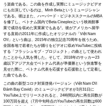
う楽曲である。この曲を作成し実際にミュージックビデオ
にも出演しているのは、Minh Betaというミュージシャン
である。彼はまた、ハーバード・ビジネススクールのMBA
を修了し、ベトナム国内でBeta Cineplexという映画館事
4
業で成功を収めた実業家でもある
。彼がアメリカへ留学
する直前の2011年に作成したオリジナルの「Việt Nam
Ơi!」という曲は、2015年の独立記念70周年を祝うため、
全国各地で若者たちが踊りをビデオに収めYouTubeに投稿
する「フラッシュモブ・プロジェクト」の曲として使われ
たことから人気を博した。そして、2018年のサッカー23
歳以下アジア大会でベトナム代表が準優勝という快進撃を
見せた際に、ベトナム代表を応援する応援歌として定着し
た曲でもある。
この曲の新型コロナ対策啓発バージョン（Việt Nam Ơi!
Đánh Bay Covid）のミュージックビデオが3月31日に
YouTube上でリリースされると、24時間以内に再生回数が
100万回を超え（7月中旬時点のYouTubeの再生回数は600