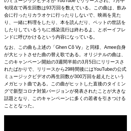
のミュージックビデオが YouTubeでリリースされ、7月中
旬現在で再生回数は93万回を数えている。この曲は、飲み
会に行ったりカラオケに行ったりしないで、映画を見た
り、一緒に料理をしたり、本を読んだり、ペットの世話を
したりしているうちに感染流行は終わるよ、とボーイフレ
ンドに呼びかけるという内容になっている。
なお、この曲も上述の「Ghen Cô Vy」と同様、Amee自身
が大ヒットさせた曲の替え歌である。オリジナルの曲は、
このキャンペーン開始の3週間半前の3月5日にリリースさ
れたばかりで、リリースから29時間後にはYouTubeの公式
ミュージックビデオの再生回数が300万回を超えたという
メガヒット曲である。この曲がヒットした直後のタイミン
グで新型コロナ対策バージョンが発表されたことが大きな
話題となり、このキャンペーンに多くの若者を引きつける
こととなった。