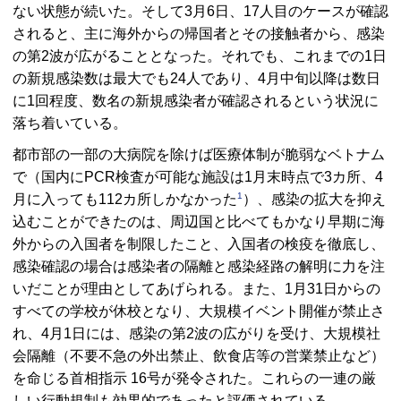
ない状態が続いた。そして3月6日、17人目のケースが確認
されると、主に海外からの帰国者とその接触者から、感染
の第2波が広がることとなった。それでも、これまでの1日
の新規感染数は最大でも24人であり、4月中旬以降は数日
に1回程度、数名の新規感染者が確認されるという状況に
落ち着いている。
都市部の一部の大病院を除けば医療体制が脆弱なベトナム
で（国内にPCR検査が可能な施設は1月末時点で3カ所、4
1
月に入っても112カ所しかなかった
）、感染の拡大を抑え
込むことができたのは、周辺国と比べてもかなり早期に海
外からの入国者を制限したこと、入国者の検疫を徹底し、
感染確認の場合は感染者の隔離と感染経路の解明に力を注
いだことが理由としてあげられる。また、1月31日からの
すべての学校が休校となり、大規模イベント開催が禁止さ
れ、4月1日には、感染の第2波の広がりを受け、大規模社
会隔離（不要不急の外出禁止、飲食店等の営業禁止など）
を命じる首相指示 16号が発令された。これらの一連の厳
しい行動規制も効果的であったと評価されている。