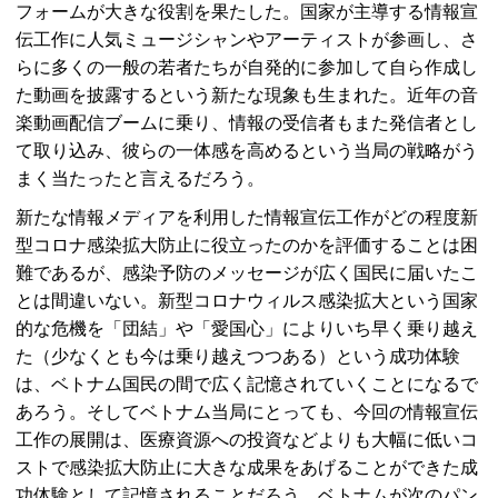
フォームが大きな役割を果たした。国家が主導する情報宣
伝工作に人気ミュージシャンやアーティストが参画し、さ
らに多くの一般の若者たちが自発的に参加して自ら作成し
た動画を披露するという新たな現象も生まれた。近年の音
楽動画配信ブームに乗り、情報の受信者もまた発信者とし
て取り込み、彼らの一体感を高めるという当局の戦略がう
まく当たったと言えるだろう。
新たな情報メディアを利用した情報宣伝工作がどの程度新
型コロナ感染拡大防止に役立ったのかを評価することは困
難であるが、感染予防のメッセージが広く国民に届いたこ
とは間違いない。新型コロナウィルス感染拡大という国家
的な危機を「団結」や「愛国心」によりいち早く乗り越え
た（少なくとも今は乗り越えつつある）という成功体験
は、ベトナム国民の間で広く記憶されていくことになるで
あろう。そしてベトナム当局にとっても、今回の情報宣伝
工作の展開は、医療資源への投資などよりも大幅に低いコ
ストで感染拡大防止に大きな成果をあげることができた成
功体験として記憶されることだろう。ベトナムが次のパン