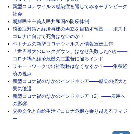
新型コロナウイルス感染症を通してみるモザンビーク
社会
朝鮮民主主義人民共和国の防疫体制
感染症対策と経済再建の両立を目指す韓国――ポスト
コロナに向けて死角はないのか？
ベトナムの新型コロナウィルスと情報宣伝工作
「世界最大のロックダウン」はなぜ失敗したのか――
コロナ禍と経済危機の二重苦に陥るインド
リモートワークで出社勤務はなくなるか？――集積経
済の視点
新型コロナ禍のなかのインドネシア――感染の拡大と
景気後退
新型コロナ禍のなかのインドネシア（2）――雇用へ
の影響
交換文化と自給生活でコロナ危機を乗り越えるフィジ
ー