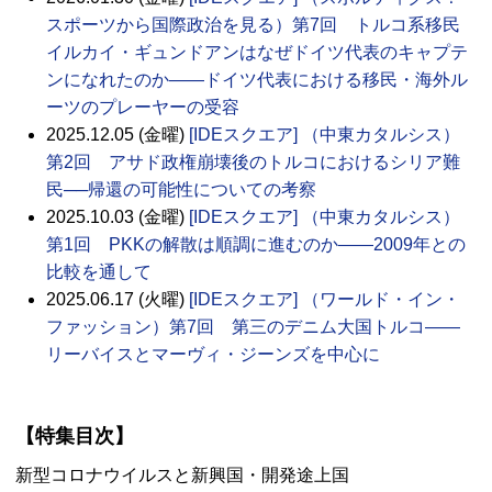
スポーツから国際政治を見る）第7回 トルコ系移民
イルカイ・ギュンドアンはなぜドイツ代表のキャプテ
ンになれたのか――ドイツ代表における移民・海外ル
ーツのプレーヤーの受容
2025.12.05 (金曜)
[IDEスクエア] （中東カタルシス）
第2回 アサド政権崩壊後のトルコにおけるシリア難
民──帰還の可能性についての考察
2025.10.03 (金曜)
[IDEスクエア] （中東カタルシス）
第1回 PKKの解散は順調に進むのか――2009年との
比較を通して
2025.06.17 (火曜)
[IDEスクエア] （ワールド・イン・
ファッション）第7回 第三のデニム大国トルコ――
リーバイスとマーヴィ・ジーンズを中心に
【特集目次】
新型コロナウイルスと新興国・開発途上国