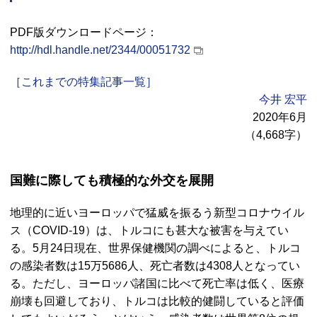
PDF版ダウンロードページ：
http://hdl.handle.net/2344/00051732
［これまでの特集記事一覧］
今井 宏平
2020年6月
（4,668字）
国難に際しても積極的な外交を展開
地理的に近いヨーロッパで猛威を振るう新型コロナウイル
ス（COVID-19）は、トルコにも甚大な被害を与えてい
る。5月24日現在、世界保健機関の調べによると、トルコ
の感染者数は15万5686人、死亡者数は4308人となってい
る。ただし、ヨーロッパ諸国に比べて死亡率は低く、医療
崩壊も回避しており、トルコは比較的健闘していると評価