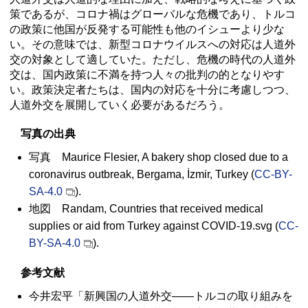
策であるが、コロナ禍はグローバルな危機であり、トルコ
の政策に他国が反発する可能性も他のイシューより少な
い。その意味では、新型コロナウイルスへの対応は人道外
交の対象として適していた。ただし、危機の時代の人道外
交は、国内政策に不満を持つ人々の批判の的となりやす
い。政策決定者たちは、国内の対応を十分に考慮しつつ、
人道外交を展開していく必要があるだろう。
写真の出典
写真 Maurice Flesier, A bakery shop closed due to a
coronavirus outbreak, Bergama, İzmir, Turkey (
CC-BY-
SA-4.0
).
地図 Randam, Countries that received medical
supplies or aid from Turkey against COVID-19.svg (
CC-
BY-SA-4.0
).
参考文献
今井宏平「新興国の人道外交――トルコの取り組みを