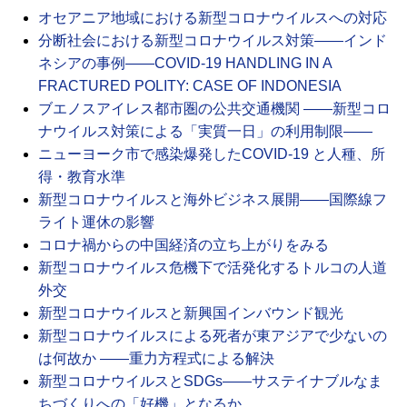
オセアニア地域における新型コロナウイルスへの対応
分断社会における新型コロナウイルス対策――インド
ネシアの事例――COVID-19 HANDLING IN A
FRACTURED POLITY: CASE OF INDONESIA
ブエノスアイレス都市圏の公共交通機関 ――新型コロ
ナウイルス対策による「実質一日」の利用制限――
ニューヨーク市で感染爆発したCOVID-19 と人種、所
得・教育水準
新型コロナウイルスと海外ビジネス展開――国際線フ
ライト運休の影響
コロナ禍からの中国経済の立ち上がりをみる
新型コロナウイルス危機下で活発化するトルコの人道
外交
新型コロナウイルスと新興国インバウンド観光
新型コロナウイルスによる死者が東アジアで少ないの
は何故か ――重力方程式による解決
新型コロナウイルスとSDGs――サステイナブルなま
ちづくりへの「好機」となるか