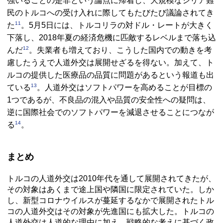
強いることの是非という論点に帰着し、大規模なシリア難
民のトルコへの受け入れに際してもたびたび議論されてき
11
た
。5月5日には、トルコリラの対ドル・レートが大きく
下落し、2018年夏の経済危機に匹敵するレベルまで落ち込
12
んだ
。失業者も増えており、こうした国内での動きを考
慮したうえで人道外交は展開せざるを得ない。加えて、ト
ルコの提供した医療品の品質に問題があるという報道も出
13
ている
。人道外交はソフトパワーを高めることが目標の
1つであるが、不良品の混入や品質の安全性への疑問は、
逆に国際社会でのソフトパワーを減退させることにつなが
14
る
。
まとめ
トルコの人道外交は2010年代を通して展開されてきたが、
その対象はあくまで途上国や隣国に限定されていた。しか
し、新型コロナウイルスが蔓延するなかで展開されたトル
コの人道外交はその対象が先進国にも拡大した。トルコの
人道外交は人道的な理由に加え、戦略的な考えに基づく政