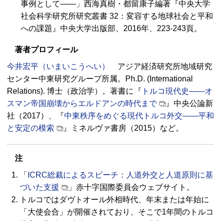
事例として――」西海真樹・都留康子編著『中央大学
社会科学研究所研究叢書 32：変容する地球社会と平和
への課題』中央大学出版部、2016年、223-243頁。
著者プロフィール
今井宏平（いまいこうへい）
アジア経済研究所地域研究
センター中東研究グループ所属。Ph.D. (International
Relations). 博士（政治学）。著書に『
トルコ現代史――オ
スマン帝国崩壊からエルドアンの時代まで
』中央公論新
社（2017）、『
中東秩序をめぐる現代トルコ外交――平和
と安定の模索
』ミネルヴァ書房（2015）など。
注
「
ICRC総裁によるスピーチ：人道外交と人道原則に基
づいた支援
」赤十字国際委員会ウェブサイト。
トルコではダヴトオール外相時代、年末または年始に
「大使会合」が開催されており、そこで1年間のトルコ