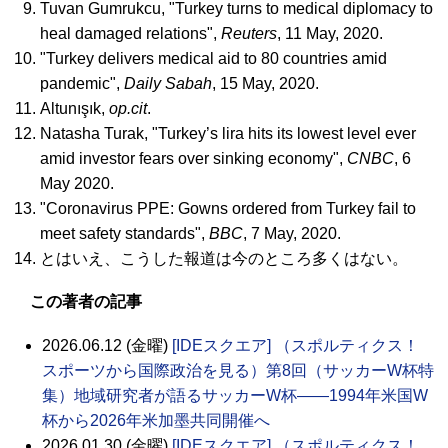
Tuvan Gumrukcu, "Turkey turns to medical diplomacy to
heal damaged relations",
Reuters
, 11 May, 2020.
"Turkey delivers medical aid to 80 countries amid
pandemic",
Daily Sabah
, 15 May, 2020.
Altunışık,
op.cit
.
Natasha Turak, "Turkey’s lira hits its lowest level ever
amid investor fears over sinking economy",
CNBC
, 6
May 2020.
"Coronavirus PPE: Gowns ordered from Turkey fail to
meet safety standards",
BBC
, 7 May, 2020.
とはいえ、こうした報道は今のところ多くはない。
この著者の記事
2026.06.12 (金曜)
[IDEスクエア] （スポルティクス！
スポーツから国際政治を見る）第8回（サッカーW杯特
集）地域研究者が語るサッカーW杯――1994年米国W
杯から2026年米加墨共同開催へ
2026.01.30 (金曜)
[IDEスクエア] （スポルティクス！