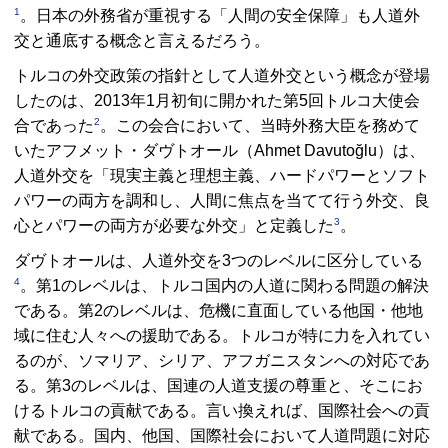
1
。日本の外務省が重視する「人間の安全保障」も人道外
交と通底する概念と言えるだろう。
トルコの外交政策の指針として人道外交という概念が登場
したのは、2013年1月初旬に開かれた第5回トルコ大使会
2
合であった
。この会合において、当時外務大臣を務めて
いたアフメット・ダヴトオール（Ahmet Davutoğlu）は、
人道外交を「現実主義と理想主義、ハードパワーとソフト
パワーの両方を調和し、人間に焦点を当てて行う外交、良
3
心とパワーの両方が必要な外交」と定義した
。
ダヴトオールは、人道外交を3つのレベルに区分している
4
。第1のレベルは、トルコ国内の人道に関わる問題の解決
である。第2のレベルは、危機に直面している他国・他地
域に住む人々への援助である。トルコが特に力を入れてい
るのが、ソマリア、シリア、アフガニスタンへの対応であ
る。第3のレベルは、国連の人道支援の尊重と、そこにお
けるトルコの貢献である。言い換えれば、国際社会への貢
献である。国内、他国、国際社会において人道問題に対応