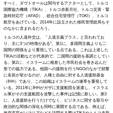
すべく、ダヴトオールは関与するアクターとして、トルコ
国際協力機構（TİKA）、トルコ赤新月社、トルコ災害・緊
急時対応庁（AFAD）、総合住宅管理庁（TOKİ）、トルコ
航空をあげている。2014年に設立された移民管理総局もそ
のなかに含まれるだろう。
トルコの人道外交は、「人道主義プラス」と言われてお
5
り、主に3つの特徴がある
。第1に、多国間主義よりも二
国間の関係をより重視している点である。これは上述した
TİKAの活動などが代表的で、二国間の援助を基調としてい
る。第2に、イスラームに根差した市民社会を巻き込んだ
形での協力である。他国への援助を行うNGOのなかで頻繁
に名前が挙がるのが、人権と自由に対する人道援助基金
（İHH）であり、この組織はイスラームの連帯を重視して
いる。2011年にİHHがガザに支援船団を派遣し、イスラエ
ル軍がその支援船団を攻撃した事件は記憶に新しい。第3
に、人道援助を行うだけでなく、ビジネスに関する取引や
政治的な関係の深化も同時に展開する点である。例えば、
政府高官がソマリアなどを訪問する際はTİKAやトルコ赤新