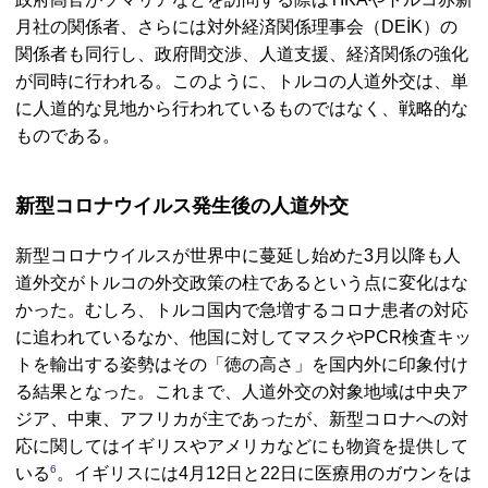
月社の関係者、さらには対外経済関係理事会（DEİK）の
関係者も同行し、政府間交渉、人道支援、経済関係の強化
が同時に行われる。このように、トルコの人道外交は、単
に人道的な見地から行われているものではなく、戦略的な
ものである。
新型コロナウイルス発生後の人道外交
新型コロナウイルスが世界中に蔓延し始めた3月以降も人
道外交がトルコの外交政策の柱であるという点に変化はな
かった。むしろ、トルコ国内で急増するコロナ患者の対応
に追われているなか、他国に対してマスクやPCR検査キッ
トを輸出する姿勢はその「徳の高さ」を国内外に印象付け
る結果となった。これまで、人道外交の対象地域は中央ア
ジア、中東、アフリカが主であったが、新型コロナへの対
応に関してはイギリスやアメリカなどにも物資を提供して
6
いる
。イギリスには4月12日と22日に医療用のガウンをは