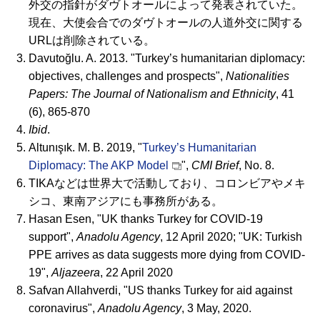
外交の指針がダヴトオールによって発表されていた。
現在、大使会合でのダヴトオールの人道外交に関する
URLは削除されている。
Davutoğlu. A. 2013. "Turkey’s humanitarian diplomacy:
objectives, challenges and prospects",
Nationalities
Papers: The Journal of Nationalism and Ethnicity
, 41
(6), 865-870
Ibid
.
Altunışık. M. B. 2019, "
Turkey’s Humanitarian
Diplomacy: The AKP Model
",
CMI Brief
, No. 8.
TIKAなどは世界大で活動しており、コロンビアやメキ
シコ、東南アジアにも事務所がある。
Hasan Esen, "UK thanks Turkey for COVID-19
support",
Anadolu Agency
, 12 April 2020; "UK: Turkish
PPE arrives as data suggests more dying from COVID-
19",
Aljazeera
, 22 April 2020
Safvan Allahverdi, "US thanks Turkey for aid against
coronavirus",
Anadolu Agency
, 3 May, 2020.