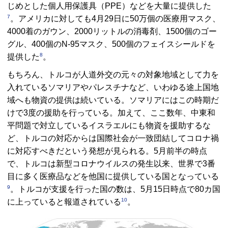
じめとした個人用保護具（PPE）などを大量に提供した
7
。アメリカに対しても4月29日に50万個の医療用マスク、
4000着のガウン、2000リットルの消毒剤、1500個のゴー
グル、400個のN-95マスク、500個のフェイスシールドを
8
提供した
。
もちろん、トルコが人道外交の元々の対象地域として力を
入れているソマリアやパレスチナなど、いわゆる途上国地
域へも物資の提供は続いている。ソマリアにはこの時期だ
けで3度の援助を行っている。加えて、ここ数年、中東和
平問題で対立しているイスラエルにも物資を援助するな
ど、トルコの対応からは国際社会が一致団結してコロナ禍
に対応すべきだという発想が見られる。5月前半の時点
で、トルコは新型コロナウイルスの発生以来、世界で3番
目に多く医療品などを他国に提供している国となっている
9
。トルコが支援を行った国の数は、5月15日時点で80カ国
10
に上っていると報道されている
。