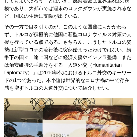
してもよいだろう。とはいえ、感染者数は世界第8位の規
模であり、大都市では週末のロックダウンが実施されるな
ど、国民の生活に支障が出ている。
その一方で目を引くのが、このような国難にもかかわら
ず、トルコが積極的に他国に新型コロナウイルス対策の支
援を行っている点である。もちろん、こうしたトルコの姿
勢は新型コロナの流行後に突然始まったわけではない。紛
争下の国々、途上国などに経済支援やインフラ整備、また
は治安維持の手助けをする「人道外交（Humanitarian
Diplomacy）」は2010年代におけるトルコ外交のキーワー
ドの1つであった。本小論は世界的なコロナ禍の中で存在
感を増すトルコの人道外交について紹介したい。