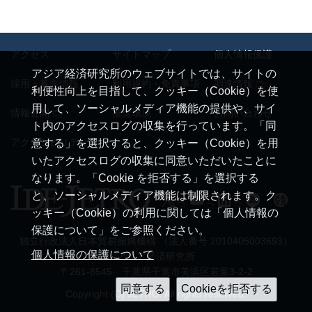
アクセス
サイトマップ
個人情報保護
アジア経済研究所のウェブサイトでは、サイトの
採用・募集情報
利用規約・免責事項
調達情報
利便性向上を目指して、クッキー（Cookie）を使
用して、ソーシャルメディア機能の提供や、サイ
情報公開
推奨環境
お問い合わせ
ト内のアクセスログの収集を行っています。「同
アクセシビリティ
意する」を選択すると、クッキー（Cookie）を用
いたアクセスログの収集に同意いただいたことに
なります。「Cookie を拒否する」を選択する
と、ソーシャルメディア機能は制限されます。ク
ッキー（Cookie）の利用に関しては「個人情報の
保護について」をご参照ください。
独立行政法人日本貿易振興機構 （法人番号 2010405003693）
個人情報の保護について
アジア経済研究所
〒261-8545 千葉県千葉市美浜区若葉3-2-2
Copyright (C) JETRO. All rights reserved.