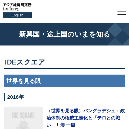
English
新興国・途上国のいまを知る
IDE
スクエア
世界を見る眼
2016年
（世界を見る眼）バングラデシュ：政
治体制の権威主義化と「テロとの戦
い」
/
湊 一樹