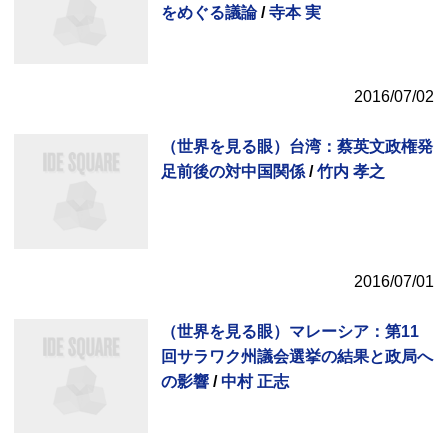
をめぐる議論
/
寺本 実
2016/07/02
（世界を見る眼）台湾：蔡英文政権発
足前後の対中国関係
/
竹内 孝之
2016/07/01
（世界を見る眼）マレーシア：第11
回サラワク州議会選挙の結果と政局へ
の影響
/
中村 正志