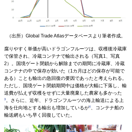
（出所）Global Trade Atlasデータベースより筆者作成。
腐りやすく単価が高いドラゴンフルーツは、収穫後冷蔵庫
で保管され、冷蔵コンテナで輸出される（写真1、写真
2）。国境ゲート閉鎖から解除までの期間に冷蔵庫、冷蔵
コンテナの中で保存が効いた（1カ月ほどの保存が可能で
ある）ことも輸出の急回復の要因であったと考えられる。
ただし、国境ゲート閉鎖期間中は価格が大幅に下落し、輸
送費が払えず収穫をせずに大量廃棄した農家も多かった
3
。さらに、近年、ドラゴンフルーツの海上輸送による上
4
海を仕向地とする輸出も増加しているが
、コンテナ船の
輸送網もいち早く回復していた。