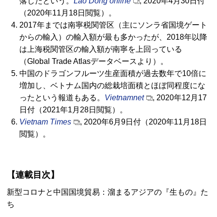
落したという。
Lao Dong online
, 2020年4月30日付
（2020年11月18日閲覧）。
2017年までは南寧税関管区（主にソンラ省国境ゲート
からの輸入）の輸入額が最も多かったが、2018年以降
は上海税関管区の輸入額が南寧を上回っている
（Global Trade Atlasデータベースより）。
中国のドラゴンフルーツ生産面積が過去数年で10倍に
増加し、ベトナム国内の総栽培面積とほぼ同程度にな
ったという報道もある。
Vietnamnet
, 2020年12月17
日付（2021年1月28日閲覧）。
Vietnam Times
, 2020年6月9日付（2020年11月18日
閲覧）。
【連載目次】
新型コロナと中国国境貿易：溜まるアジアの『生もの』た
ち