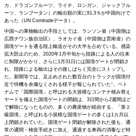
カ、ドラゴンフルーツ、ライチ、ロンガン、ジャックフル
ーツ、ランブータン）の輸出額の実に91.3％が中国向けで
あった（UN Comtradeデータ）。
中国への果物輸出の手段としては、ランソン省（中国側は
広西チワン族自治区）、ラオカイ省（中国側は雲南省）の
国境ゲートを通る陸上輸送がその大半を占めている。感染
拡大防止のため、2020年1月中旬から陸路による人の往来
に制限がかかり、さらに1月31日には国境ゲートが閉鎖さ
れ、陸路による輸出はその後しばらく完全にストップし
た。新聞等では、足止めされた数百台のトラックが国境付
1
近で待機を余儀なくされる様子が報じられていた
。ベト
ナムで「国際国境」と呼ばれる大規模なコンテナ積み替え
ヤードを備えた国境ゲートの閉鎖は、3日間から2週間ほど
で解除になったものの、多くの農産物が経由する、「第２
級国境」と呼ばれる小規模な国境ゲートの多くは1カ月以
上閉鎖されていた。国境ゲート閉鎖が解除された後も、通
常の通関・検疫手続きに加え、通過する車両の消毒など時