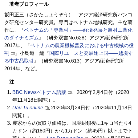
著者プロフィール
坂田正三（さかたしょうぞう） アジア経済研究所バンコ
ク研究センター研究員。専門はベトナム地域研究。主な著
作に、『
ベトナムの「専業村」――経済発展と農村工業化
のダイナミズム
』（研究双書No.628）アジア経済研究所
2017年、「
ベトナムの農業機械普及における中古機械の役
割
」小島道一編『
国際リユースと発展途上国――越境す
る中古品取引
』（研究双書No.613）アジア経済研究所
2014年、など。
注
BBC Newsベトナム語版
、2020年2月4日付（2020
年11月18日閲覧）。
Dau Tu online
, 2020年3月24日付（2020年11月18日
閲覧）。
農家からの買取り価格は、国境封鎖後に1キロ当たり4
万ドン（約180円）から1万ドン（約45円）以下まで下