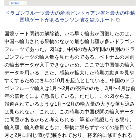
ドラゴンフルーツ最大の産地ビントゥアン省と最大の中越
国境ゲートがあるランソン省を結ぶルート
国境ゲート閉鎖の解除後、いち早く輸出が回復したのは、
中国へ輸出される果物のなかで最も輸出額が多いドラゴン
フルーツであった。図1は、中国の過去3年間の月別のドラ
ゴンフルーツの輸入量を見たものである。ベトナムの月別
の輸出データが入手できないため、ここでは中国側の輸入
データを用いる。また、感染が拡大した時期の動きを見や
すくするために各年の10月を起点としている。中国のドラ
ゴンフルーツ輸入は1月〜2月の停滞ののち、3月〜4月は前
年の倍近くにまで急増している。ただし、この図からは、
報道されているような1月〜2月の輸入量の大きな落ち込み
は見られない。これは、この時期の中国税関の輸入データ
に問題があるからと考えられる。筆者が確認しうる限り、
輸入額、輸入数量ともに、果物に限らずすべての品目で1
月と2月に同じ値が記載されており、将来的に修正される