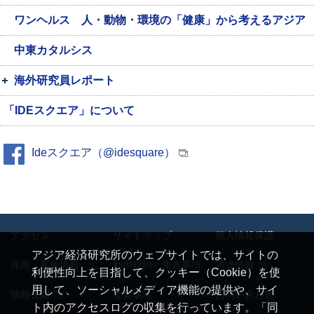
ワンヘルス 人・動物・環境の「健康」から考えるアジア
中東カタルシス
海外研究員レポート
「IDEスクエア」について
Ideスクエア（@idesquare）
アクセス
サイトマップ
個人情報保護
アジア経済研究所のウェブサイトでは、サイトの
採用・募集情報
利用規約・免責事項
調達情報
利便性向上を目指して、クッキー（Cookie）を使
用して、ソーシャルメディア機能の提供や、サイ
情報公開
推奨環境
お問い合わせ
ト内のアクセスログの収集を行っています。「同