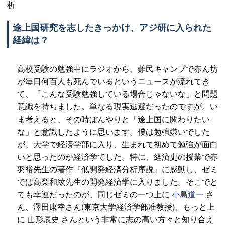
析
途上国研究を志したきっかけ、アジ研に入られた
経緯は？
高校受験の勉強中にラジオから、難民キャンプで赤ん坊
が毎日何百人も死んでいるというニュースが流れてき
て、「こんな受験勉強している場合じゃないな」と問題
意識を持ちました。単なる現実逃避だったのですが。い
ま考えると、その時ぼんやりと「途上国に関わりたい
な」と意識したように思います。僕は勉強嫌いでした
が、大学で経済学部に入り、生まれて初めて勉強が面白
いと思ったのが経済学でした。特に、経済史の授業で赤
羽裕先生の著作『低開発経済分析序説』に感動し、ゼミ
では高梨和紘先生の開発経済学に入りました。そこでと
ても幸運だったのが、同じゼミの一つ上に
小島道一
さ
ん、澤田康幸さん(東京大学経済学部准教授)、もっと上
に 山形辰史 さんという非常に志の高い方々と知り合え