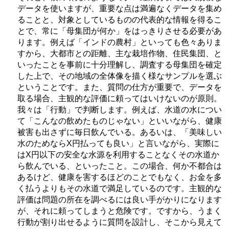
データを使いますが、重要な点は満遍なくデータを集め
ることと、対象としているものの代表的な情報を得るこ
とで、常に「母集団が何か」をはっきりさせる必要があ
ります。例えば「インドの農村」といっても色々ありま
すから、大都市との距離、主な栽培作物、住民集団、と
いったことを事前に十分理解し、調査する母集団を確定
した上で、その地域の全体像を描く様なサンプルを選ぶ
ということです。また、質問の仕方が重要で、データを
取る場合、主観的な評価に頼ってはいけないのが原則。
我々は「行動」で判断します。例えば、水道の水につい
て「こんなの飲めたものじゃない」といいながら、健康
被害も出さずに毎日飲んでいる。あるいは、「美味しい
水のためならX円払っても良い」と言いながら、実際に
はX円以下の安全な水源を利用することなくその水道か
ら飲んでいる、といったこと。この場合、何か不都合は
あるけど、健康を害するほどのことでもなく、お金を多
く払うよりもその水道で満足しているのです。主観的な
評価は問題の所在を調べるには良い手がかりになります
が、それに頼ってしまうと危険です。ですから、うまく
行動が割り出せるように質問を設計し、そこから見えて