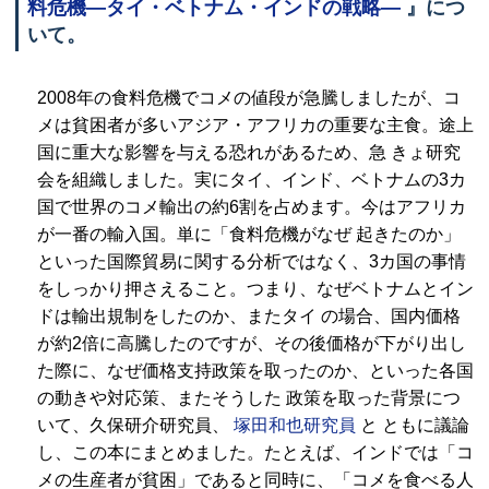
料危機—タイ・ベトナム・インドの戦略—
』につ
いて。
2008年の食料危機でコメの値段が急騰しましたが、コ
メは貧困者が多いアジア・アフリカの重要な主食。途上
国に重大な影響を与える恐れがあるため、急 きょ研究
会を組織しました。実にタイ、インド、ベトナムの3カ
国で世界のコメ輸出の約6割を占めます。今はアフリカ
が一番の輸入国。単に「食料危機がなぜ 起きたのか」
といった国際貿易に関する分析ではなく、3カ国の事情
をしっかり押さえること。つまり、なぜベトナムとイン
ドは輸出規制をしたのか、またタイ の場合、国内価格
が約2倍に高騰したのですが、その後価格が下がり出し
た際に、なぜ価格支持政策を取ったのか、といった各国
の動きや対応策、またそうした 政策を取った背景につ
いて、久保研介研究員、
塚田和也研究員
と ともに議論
し、この本にまとめました。たとえば、インドでは「コ
メの生産者が貧困」であると同時に、「コメを食べる人