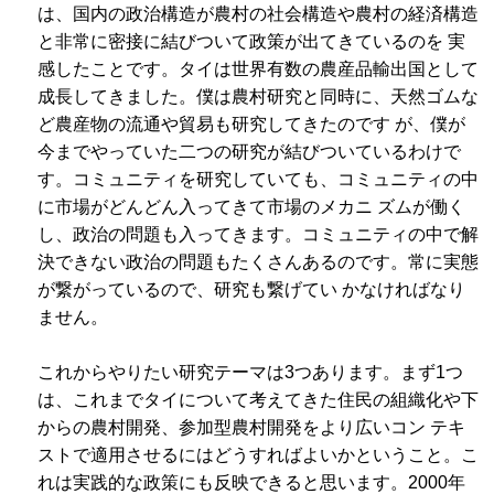
は、国内の政治構造が農村の社会構造や農村の経済構造
と非常に密接に結びついて政策が出てきているのを 実
感したことです。タイは世界有数の農産品輸出国として
成長してきました。僕は農村研究と同時に、天然ゴムな
ど農産物の流通や貿易も研究してきたのです が、僕が
今までやっていた二つの研究が結びついているわけで
す。コミュニティを研究していても、コミュニティの中
に市場がどんどん入ってきて市場のメカニ ズムが働く
し、政治の問題も入ってきます。コミュニティの中で解
決できない政治の問題もたくさんあるのです。常に実態
が繋がっているので、研究も繋げてい かなければなり
ません。
これからやりたい研究テーマは3つあります。まず1つ
は、これまでタイについて考えてきた住民の組織化や下
からの農村開発、参加型農村開発をより広いコン テキ
ストで適用させるにはどうすればよいかということ。こ
れは実践的な政策にも反映できると思います。2000年