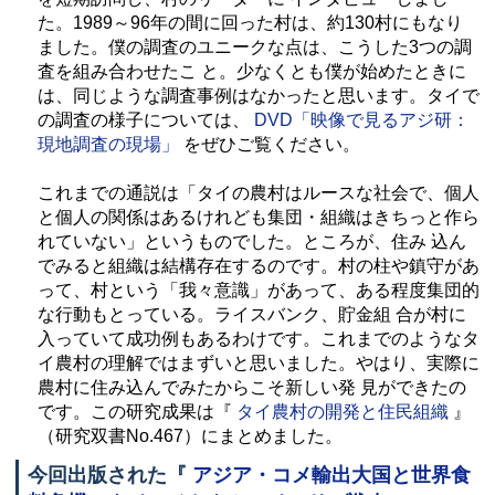
た。1989～96年の間に回った村は、約130村にもなり
ました。僕の調査のユニークな点は、こうした3つの調
査を組み合わせたこ と。少なくとも僕が始めたときに
は、同じような調査事例はなかったと思います。タイで
の調査の様子については、
DVD「映像で見るアジ研：
現地調査の現場」
をぜひご覧ください。
これまでの通説は「タイの農村はルースな社会で、個人
と個人の関係はあるけれども集団・組織はきちっと作ら
れていない」というものでした。ところが、住み 込ん
でみると組織は結構存在するのです。村の柱や鎮守があ
って、村という「我々意識」があって、ある程度集団的
な行動もとっている。ライスバンク、貯金組 合が村に
入っていて成功例もあるわけです。これまでのようなタ
イ農村の理解ではまずいと思いました。やはり、実際に
農村に住み込んでみたからこそ新しい発 見ができたの
です。この研究成果は『
タイ農村の開発と住民組織
』
（研究双書No.467）にまとめました。
今回出版された『
アジア・コメ輸出大国と世界食