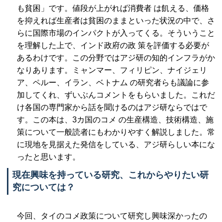
も貧困」です。値段が上がれば消費者 は飢える、価格
を抑えれば生産者は貧困のままといった状況の中で、さ
らに国際市場のインパクトが入ってくる。そういうこと
を理解した上で、インド政府の政 策を評価する必要が
あるわけです。この分野ではアジ研の知的インフラがか
なりあります。ミャンマー、フィリピン、ナイジェリ
ア、ペルー、イラン、ベトナム の研究者らも議論に参
加してくれ、ずいぶんコメントをもらいました。これだ
け各国の専門家から話を聞けるのはアジ研ならではで
す。この本は、3カ国のコメ の生産構造、技術構造、施
策について一般読者にもわかりやすく解説しました。常
に現地を見据えた発信をしている、アジ研らしい本にな
ったと思います。
現在興味を持っている研究、これからやりたい研
究については？
今回、タイのコメ政策について研究し興味深かったの