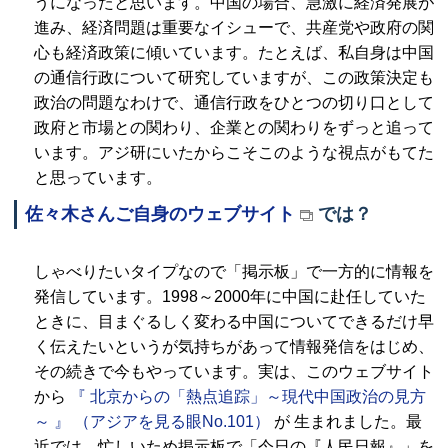
うになったと思います。中国の場合、急激に経済発展が
進み、経済問題は重要なイシューで、共産党や政府の関
心も経済政策に傾いています。たとえば、私自身は中国
の通信行政について研究していますが、この政策決定も
政治の問題なわけで、通信行政をひとつの切り口として
政府と市場との関わり、企業との関わりをずっと追って
います。アジ研にいたからこそこのような視点がもてた
と思っています。
佐々木さんご自身のウェブサイト
では？
しゃべりたいタイプなので「掲示板」で一方的に情報を
発信しています。1998～2000年に中国に赴任していた
ときに、目まぐるしく変わる中国についてできるだけ早
く伝えたいというが気持ちがあって情報発信をはじめ、
その続きで今もやっています。実は、このウェブサイト
から
『
北京からの「熱点追踪」～現代中国政治の見方
～
』
（アジアを見る眼No.101）
が 生まれました。最
近では、忙しいため掲示板で「今日の『人民日報』」を