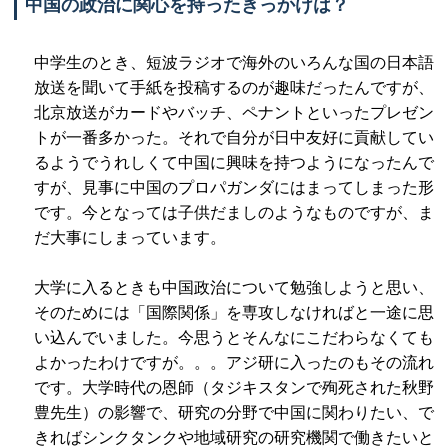
中国の政治に関心を持ったきっかけは？
中学生のとき、短波ラジオで海外のいろんな国の日本語
放送を聞いて手紙を投稿するのが趣味だったんですが、
北京放送がカードやバッチ、ペナントといったプレゼン
トが一番多かった。それで自分が日中友好に貢献してい
るようでうれしくて中国に興味を持つようになったんで
すが、見事に中国のプロパガンダにはまってしまった形
です。今となっては子供だましのようなものですが、ま
だ大事にしまっています。
大学に入るときも中国政治について勉強しようと思い、
そのためには「国際関係」を専攻しなければと一途に思
い込んでいました。今思うとそんなにこだわらなくても
よかったわけですが。。。アジ研に入ったのもその流れ
です。大学時代の恩師（タジキスタンで殉死された秋野
豊先生）の影響で、研究の分野で中国に関わりたい、で
きればシンクタンクや地域研究の研究機関で働きたいと