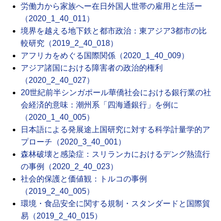
労働力から家族へー在日外国人世帯の雇用と生活ー
（2020_1_40_011）
境界を越える地下鉄と都市政治：東アジア3都市の比
較研究（2019_2_40_018）
アフリカをめぐる国際関係（2020_1_40_009）
アジア諸国における障害者の政治的権利
（2020_2_40_027）
20世紀前半シンガポール華僑社会における銀行業の社
会経済的意味：潮州系「四海通銀行」を例に
（2020_1_40_005）
日本語による発展途上国研究に対する科学計量学的ア
プローチ（2020_3_40_001）
森林破壊と感染症：スリランカにおけるデング熱流行
の事例（2020_2_40_023）
社会的保護と価値観：トルコの事例
（2019_2_40_005）
環境・食品安全に関する規制・スタンダードと国際貿
易（2019_2_40_015）