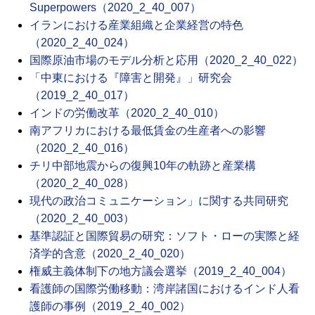
Superpowers（2020_2_40_007）
イランにおける産業組織と企業経営の特色
（2020_2_40_024）
国際原油市場のモデル分析と応用（2020_2_40_022）
「中東における『障害と開発』」研究会
（2019_2_40_017）
インドの労働改革（2020_2_40_010）
南アフリカにおける最低賃金の生産者への影響
（2020_2_40_016）
チリ中部地震からの復興10年の軌跡と産業構
（2020_2_40_028）
現代の政治コミュニケーション」に関する共同研究
（2020_2_40_003）
基準認証と国際貿易の研究：ソフト・ローの実際と経
済学的含意（2020_2_40_020）
権威主義体制下の地方議会選挙（2019_2_40_004）
看護師の国際労働移動：湾岸諸国におけるインド人看
護師の事例（2019_2_40_002）