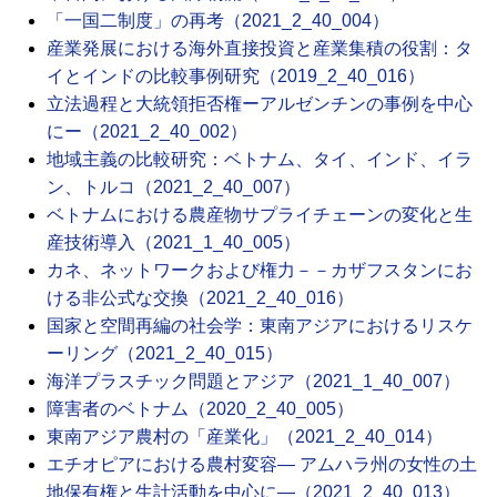
「一国二制度」の再考（2021_2_40_004）
産業発展における海外直接投資と産業集積の役割：タ
イとインドの比較事例研究（2019_2_40_016）
立法過程と大統領拒否権ーアルゼンチンの事例を中心
にー（2021_2_40_002）
地域主義の比較研究：ベトナム、タイ、インド、イラ
ン、トルコ（2021_2_40_007）
ベトナムにおける農産物サプライチェーンの変化と生
産技術導入（2021_1_40_005）
カネ、ネットワークおよび権力－－カザフスタンにお
ける非公式な交換（2021_2_40_016）
国家と空間再編の社会学：東南アジアにおけるリスケ
ーリング（2021_2_40_015）
海洋プラスチック問題とアジア（2021_1_40_007）
障害者のベトナム（2020_2_40_005）
東南アジア農村の「産業化」（2021_2_40_014）
エチオピアにおける農村変容― アムハラ州の女性の土
地保有権と生計活動を中心に―（2021_2_40_013）