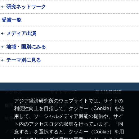
研究ネットワーク
受賞一覧
メディア出演
地域・国別にみる
テーマ別に見る
アクセス
サイトマップ
個人情報保護
アジア経済研究所のウェブサイトでは、サイトの
採用・募集情報
利用規約・免責事項
調達情報
利便性向上を目指して、クッキー（Cookie）を使
用して、ソーシャルメディア機能の提供や、サイ
情報公開
推奨環境
お問い合わせ
ト内のアクセスログの収集を行っています。「同
アクセシビリティ
意する」を選択すると、クッキー（Cookie）を用