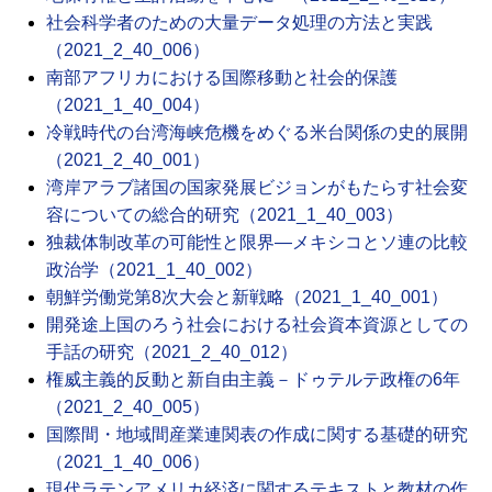
社会科学者のための大量データ処理の方法と実践
（2021_2_40_006）
南部アフリカにおける国際移動と社会的保護
（2021_1_40_004）
冷戦時代の台湾海峡危機をめぐる米台関係の史的展開
（2021_2_40_001）
湾岸アラブ諸国の国家発展ビジョンがもたらす社会変
容についての総合的研究（2021_1_40_003）
独裁体制改革の可能性と限界―メキシコとソ連の比較
政治学（2021_1_40_002）
朝鮮労働党第8次大会と新戦略（2021_1_40_001）
開発途上国のろう社会における社会資本資源としての
手話の研究（2021_2_40_012）
権威主義的反動と新自由主義－ドゥテルテ政権の6年
（2021_2_40_005）
国際間・地域間産業連関表の作成に関する基礎的研究
（2021_1_40_006）
現代ラテンアメリカ経済に関するテキストと教材の作