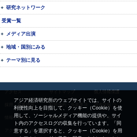
研究ネットワーク
受賞一覧
メディア出演
地域・国別にみる
テーマ別に見る
アクセス
サイトマップ
個人情報保護
アジア経済研究所のウェブサイトでは、サイトの
採用・募集情報
利用規約・免責事項
調達情報
利便性向上を目指して、クッキー（Cookie）を使
用して、ソーシャルメディア機能の提供や、サイ
情報公開
推奨環境
お問い合わせ
ト内のアクセスログの収集を行っています。「同
アクセシビリティ
意する」を選択すると、クッキー（Cookie）を用