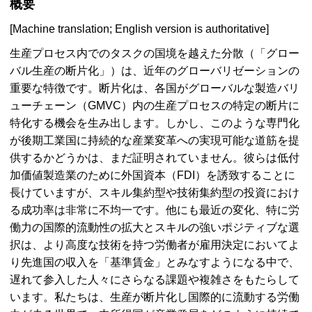
概要
[
Machine translation; English version is authoritative
]
生産プロセス内でのタスクの国境を越えた分散（「グロー
バル生産の断片化」）は、近年のグローバリゼーションの
重要な特徴です。断片化は、各国がグローバルな製造バリ
ューチェーン（
GMVC
）内の生産プロセスの特定の断片に
特化する機会を生み出します。しかし、このような専門化
が後期工業国に持続的な産業変革への実現可能な道筋を提
供するかどうかは、まだ証明されていません。彼らは低付
加価値製造業のために外国資本（
FDI
）を誘致することに
長けていますが、スキル集約型や技術集約型の投資におけ
る成功率は非常に不均一です。他にも最近の変化、特に労
働力の国際的流動性の拡大とスキルの強いポジティブな選
択は、より高度な技術を持つ労働者が雇用決定においてよ
り先進国の収入を「基準賃金」とみなすようになる中で、
遅れて参入した人々にさらなる課題や複雑さをもたらして
います。私たちは、生産が断片化し国際的に流動する労働