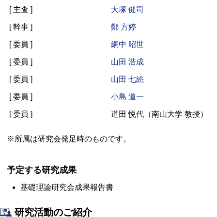
[ 主査 ]
大塚 健司
[ 幹事 ]
鄭 方婷
[ 委員 ]
網中 昭世
[ 委員 ]
山田 浩成
[ 委員 ]
山田 七絵
[ 委員 ]
小島 道一
[ 委員 ]
道田 悦代（南山大学 教授）
※所属は研究会発足時のものです。
予定する研究成果
基礎理論研究会成果報告書
研究活動のご紹介