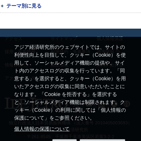
テーマ別に見る
アクセス
サイトマップ
個人情報保護
アジア経済研究所のウェブサイトでは、サイトの
採用・募集情報
利用規約・免責事項
調達情報
利便性向上を目指して、クッキー（Cookie）を使
用して、ソーシャルメディア機能の提供や、サイ
情報公開
推奨環境
お問い合わせ
ト内のアクセスログの収集を行っています。「同
アクセシビリティ
意する」を選択すると、クッキー（Cookie）を用
いたアクセスログの収集に同意いただいたことに
なります。「Cookie を拒否する」を選択する
と、ソーシャルメディア機能は制限されます。ク
ッキー（Cookie）の利用に関しては「個人情報の
保護について」をご参照ください。
独立行政法人日本貿易振興機構 （法人番号 2010405003693）
個人情報の保護について
アジア経済研究所
〒261-8545 千葉県千葉市美浜区若葉3-2-2