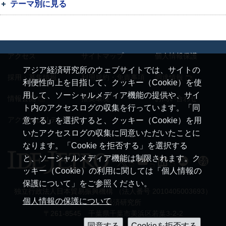
テーマ別に見る
アクセス
サイトマップ
個人情報保護
アジア経済研究所のウェブサイトでは、サイトの
採用・募集情報
利用規約・免責事項
調達情報
利便性向上を目指して、クッキー（Cookie）を使
用して、ソーシャルメディア機能の提供や、サイ
情報公開
推奨環境
お問い合わせ
ト内のアクセスログの収集を行っています。「同
アクセシビリティ
意する」を選択すると、クッキー（Cookie）を用
いたアクセスログの収集に同意いただいたことに
なります。「Cookie を拒否する」を選択する
と、ソーシャルメディア機能は制限されます。ク
ッキー（Cookie）の利用に関しては「個人情報の
保護について」をご参照ください。
独立行政法人日本貿易振興機構 （法人番号 2010405003693）
個人情報の保護について
アジア経済研究所
〒261-8545 千葉県千葉市美浜区若葉3-2-2