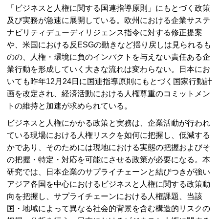
「ビジネスと人権に関する国連指導原則」にもとづく政策
及び実務が急速に展開している。欧州における企業サステ
ナビリティデューディリジェンス指令に対する修正提案
や、米国における反ESGの動きなど揺り戻しは見られるも
のの、人権・環境に負のインパクトを与えない責任ある企
業行動を形成していく大きな流れは変わらない。日本にお
いても昨年12月24日に国連指導原則にもとづく国家行動計
画を改定され、経済活動における人権尊重のコミットメン
トの維持と加速が求められている。
ビジネスと人権にかかる政策と実務は、企業活動が行われ
ている現場における人権リスクを如何に把握し、低減する
かであり、そのためには現地における実態の把握およびそ
の把握・特定・対応を可能にさせる政策が必要になる。本
研究では、日本企業のサプライチェーンと結びつきが強い
アジア各国を中心におけるビジネスと人権に関する政策動
向を把握し、サプライチェーンにおける人権課題、当該
国・地域によって異なる社会的背景を含む構造的リスクの