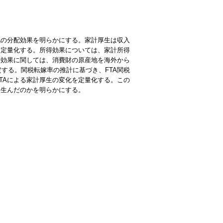
化の分配効果を明らかにする。家計厚生は収入
を定量化する。所得効果については、家計所得
出効果に関しては、消費財の原産地を海外から
定する。関税転嫁率の推計に基づき、
FTA
関税
TA
による家計厚生の変化を定量化する。この
を生んだのかを明らかにする。