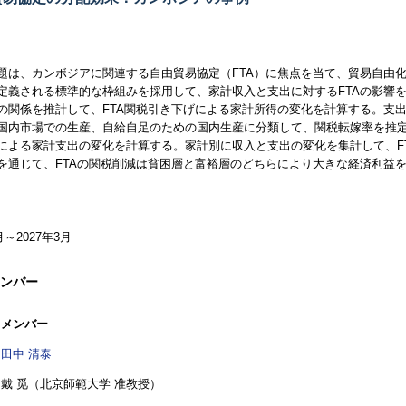
題は、カンボジアに関連する自由貿易協定（
FTA
）に焦点を当て、貿易自由
定義される標準的な枠組みを採用して、家計収入と支出に対する
FTA
の影響
の関係を推計して、
FTA
関税引き下げによる家計所得の変化を計算する。支
国内市場での生産、自給自足のための国内生産に分類して、関税転嫁率を推
による家計支出の変化を計算する。家計別に収入と支出の変化を集計して、
F
を通じて、
FTA
の関税削減は貧困層と富裕層のどちらにより大きな経済利益
月～2027年3月
ンバー
メンバー
田中 清泰
戴 觅
（北京師範大学 准教授）