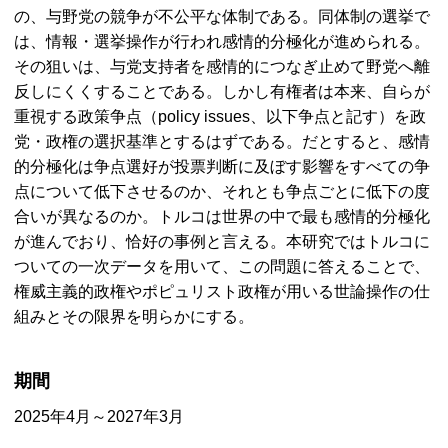
の、与野党の競争が不公平な体制である。同体制の選挙で
は、情報・選挙操作が行われ感情的分極化が進められる。
その狙いは、与党支持者を感情的につなぎ止めて野党へ離
反しにくくすることである。しかし有権者は本来、自らが
重視する政策争点（
policy issues
、以下争点と記す）を政
党・政権の選択基準とするはずである。だとすると、感情
的分極化は争点選好が投票判断に及ぼす影響をすべての争
点について低下させるのか、それとも争点ごとに低下の度
合いが異なるのか。トルコは世界の中で最も感情的分極化
が進んでおり、恰好の事例と言える。本研究ではトルコに
ついての一次データを用いて、この問題に答えることで、
権威主義的政権やポピュリスト政権が用いる世論操作の仕
組みとその限界を明らかにする。
期間
2025年4月～2027年3月