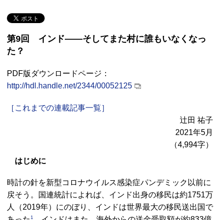
第9回 インド――そしてまた村に誰もいなくなっ
た？
PDF版ダウンロードページ：
http://hdl.handle.net/2344/00052125
［これまでの連載記事一覧］
辻田 祐子
2021年5月
（4,994字）
はじめに
時計の針を新型コロナウイルス感染症パンデミック以前に
戻そう。国連統計によれば、インド出身の移民は約1751万
人（2019年）にのぼり、インドは世界最大の移民送出国で
1
あった
。インドはまた、海外からの送金受取額が約833億