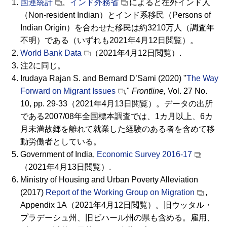
国連統計
。
インド外務省
によると在外インド人
（Non-resident Indian）とインド系移民（Persons of
Indian Origin）を合わせた移民は約3210万人（調査年
不明）である（いずれも2021年4月12日閲覧）。
World Bank Data
（2021年4月12日閲覧）.
注2に同じ。
Irudaya Rajan S. and Bernard D’Sami (2020) "
The Way
Forward on Migrant Issues
,"
Frontline,
Vol. 27 No.
10, pp. 29-33（2021年4月13日閲覧）。データの出所
である2007/08年全国標本調査では、1カ月以上、6カ
月未満故郷を離れて就業した経験のある者を含めて移
動労働者としている。
Government of India,
Economic Survey 2016-17
（2021年4月13日閲覧）.
Ministry of Housing and Urban Poverty Alleviation
(2017)
Report of the Working Group on Migration
,
Appendix 1A（2021年4月12日閲覧）。旧ウッタル・
プラデーシュ州、旧ビハール州の県も含める。雇用、