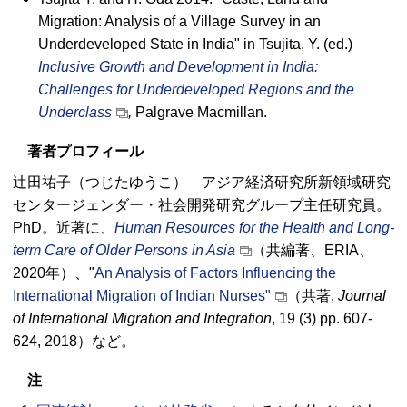
Migration: Analysis of a Village Survey in an
Underdeveloped State in India" in Tsujita, Y. (ed.)
Inclusive Growth and Development in India:
Challenges for Underdeveloped Regions and the
Underclass
,
Palgrave Macmillan.
著者プロフィール
辻田祐子（つじたゆうこ） アジア経済研究所新領域研究
センタージェンダー・社会開発研究グループ主任研究員。
PhD。近著に、
Human Resources for the Health and Long-
term Care of Older Persons in Asia
（共編著、ERIA、
2020年）、"
An Analysis of Factors Influencing the
International Migration of Indian Nurses"
（共著,
Journal
of International Migration and Integration
, 19 (3) pp. 607-
624, 2018）など。
注