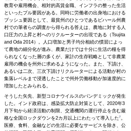
教育や雇用機会、相対的高賃金職、インフラの整った生活
といったプル要因がある。同時に労働者の出身地における
プッシュ要因として、最貧州のひとつであるビハール州農
村での筆者らの調査から得られる答えは、農地に対する人
口圧力の上昇と村へのリクルーターの出現である（Tsujita
and Oda 2014）。人口増加と男子均分相続の慣習によっ
て農地の細分化が進み、農業だけでは十分に生活の糧を得
られなくなった層の多くが、家計の生存戦略として非農業
雇用の機会を州外に求めるようになった。また、下請け、
あるいは二次、三次下請けリクルーターによる活動が村の
集落レベルまで浸透したことで州外労働移動が加速度的に
増加したとみられる。
そうした矢先、新型コロナウイルスのパンデミックが発生
した。インド政府は、感染拡大防止対策として、2020年3
月下旬から経済活動の制限、交通機関の運行停止を含む厳
7
格な全国ロックダウンを2カ月以上にわたって導入した
。
医療、食料、金融などの生活に必要なサービスを除き、公