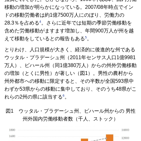
移動の増加が明らかになっている。2007/08年時点でイン
ドの移動労働者は約1億7500万人にのぼり、労働力の
4
28.3％を占める
。さらに近年では短期の季節労働移動を
含めた労働移動がますます増加し、年間900万人が州を越
5
えて移動をしているとの報告もある
。
とりわけ、人口規模が大きく、経済的に後進的な州である
ウッタル・プラデーシュ州（2011年センサス人口1億9981
万人）、ビハール州（同1億380万人）からの州外労働移動
の増加（とくに男性）が著しい（図1）。男性の農村から
州外都市への移動に限定すると、その半数が全国593県中
わずか53県からの移動に集中しており、そのうち48県がこ
6
れらの2州の県に該当する
。
図1 ウッタル・プラデーシュ州、ビハール州からの 男性
州外国内労働移動者数（千人、ストック）