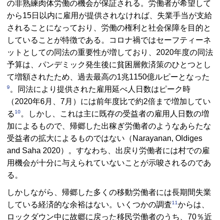
の非熟練肉体労働の機会が保証される。労働者が希望して
から15日以内に雇用が提供されなければ、失業手当が支給
されることになっており、労働の権利と社会保障を目的と
していることが特徴である。コロナ禍ではセーフティーネ
ットとしての同法の重要性が増しており、2020年度の同法
予算は、パンデミック発生後に貧困層救済策のひとつとし
て増額されたため、過去最高の1兆1150億ルピーとなった
9
。同法により提供された雇用延べ人日数はピーク時
（2020年6月、7月）には前年度比で約2倍まで増加してい
10
る
。しかし、これは主に既存の受益者の雇用人日数の増
加によるもので、帰郷した出稼ぎ労働者のようなあらたな
受益者の拡大によるものではない（Narayanan, Oldiges
and Saha 2020）。すなわち、出戻り労働者には村での雇
用機会が十分に与えられていないことが示唆されるのであ
る。
しかしながら、帰郷した多くの移動労働者には長期間失業
11
している経済的な余裕はない。いくつかの調査
からは、
ロックダウン中に故郷に戻った移民労働者のうち、70％近