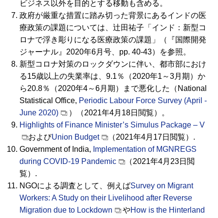
ビジネス以外を目的とする移動も含める。
政府が厳重な措置に踏み切った背景にあるインドの医
療政策の課題については、辻田祐子「インド：新型コ
ロナで浮き彫りになる医療政策の課題」（『国際開発
ジャーナル』2020年6月号、pp. 40-43）を参照。
新型コロナ対策のロックダウンに伴い、都市部におけ
る15歳以上の失業率は、9.1％（2020年1～3月期）か
ら20.8％（2020年4～6月期）まで悪化した（National
Statistical Office,
Periodic Labour Force Survey (April -
June 2020)
）（2021年4月18日閲覧）。
Highlights of Finance Minister’s Simulus Package – V
および
Union Budget
（2021年4月17日閲覧）.
Government of India,
Implementation of MGNREGS
during COVID-19 Pandemic
（2021年4月23日閲
覧）.
NGOによる調査として、例えば
Survey on Migrant
Workers: A Study on their Livelihood after Reverse
Migration due to Lockdown
や
How is the Hinterland