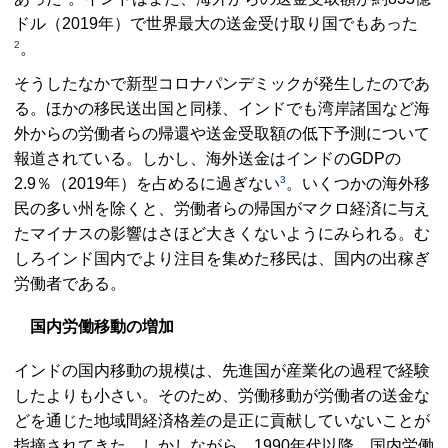
ドル（2019年）で世界最大の送金受け取り国でもあった
2
。
そうしたなかで新型コロナパンデミックが発生したのであ
る。ほかの移民送出国と同様、インドでも湾岸諸国など海
外からの労働者らの帰還や送金受取額の低下予測について
報道されている。しかし、海外送金はインドのGDPの
3
2.9％（2019年）を占めるに過ぎない
。いくつかの海外移
民の多い州を除くと、労働者らの帰国がマクロ経済に与え
たマイナスの影響はさほど大きくないようにみられる。む
しろインド国内でより注目を集めた移民は、国内の出稼ぎ
労働者である。
国内労働移動の増加
インドの国内移動の規模は、先進国が産業化の過程で経験
したよりも小さい。そのため、労働移動が労働者の送金な
どを通じた地域間経済格差の是正に貢献していないことが
指摘されてきた。しかしながら、1990年代以降、国内労働