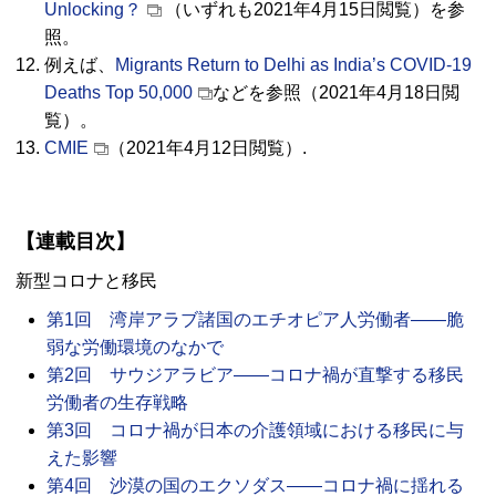
Unlocking？
（いずれも2021年4月15日閲覧）を参
照。
例えば、
Migrants Return to Delhi as India’s COVID-19
Deaths Top 50,000
などを参照（2021年4月18日閲
覧）。
CMIE
（2021年4月12日閲覧）.
【連載目次】
新型コロナと移民
第1回 湾岸アラブ諸国のエチオピア人労働者――脆
弱な労働環境のなかで
第2回 サウジアラビア――コロナ禍が直撃する移民
労働者の生存戦略
第3回 コロナ禍が日本の介護領域における移民に与
えた影響
第4回 沙漠の国のエクソダス――コロナ禍に揺れる