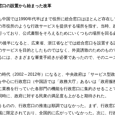
窓口の設置から始まった改革
も中国では1990年代半ばまで役所に総合窓口はほとんど存在
の市役所のような行政サービスを提供する場所を指す。当時、
行っており、公式書類をそろえるためにいくつもの場所を回る
代の後半になると、広東省、浙江省などでは総合窓口を設置する
のサービスを目的としたものではなく、外資誘致のためのもの
るには、さまざまな審査手続きが必要であったので、そのニー
。
の時代（2002～2012年）になると、中央政府は「サービス
を中心に行政窓口（中国語では「政務大庁」あるいは「政府服
に業務を行っていた各部門の機能を行政窓口に集約させること
同時に、政府に対する民衆の満足度も上がると期待された。
うものの、行政窓口の推進は順調ではなかった。まず、行政窓
域に限定されており、全国的に広がっていなかった。次に、行