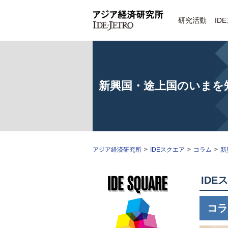
研究活動
ID
新興国・途上国のいまを
アジア経済研究所
>
IDEスクエア
>
コラム
>
新
IDE
コラ