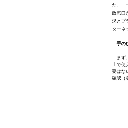
た。「
政窓口
況とプ
ターネ
手の
まず、
上で使
要はな
確認（