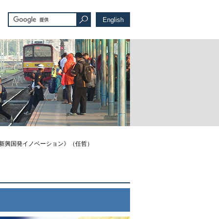
English
《新興国発イノベーション》（任哲）