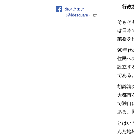
行政
Ideスクエア
（@idesquare）
そもそ
は日本
業務を
90年
住民へ
設立す
である
胡錦濤
大都市
で独自
ある。
とはい
んだ地