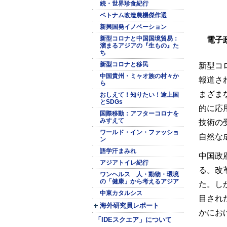
続・世界珍食紀行
ベトナム改造農機傑作選
新興国発イノベーション
新型コロナと中国国境貿易：
電子
溜まるアジアの『生もの』た
ち
新型コロナと移民
新型コ
中国貴州・ミャオ族の村々か
報道さ
ら
まざま
おしえて！知りたい！途上国
とSDGs
的に応
国際移動：アフターコロナを
みすえて
技術の
ワールド・イン・ファッショ
自然な
ン
語学汗まみれ
中国政
アジアトイレ紀行
る。改
ワンヘルス 人・動物・環境
の「健康」から考えるアジア
た。し
中東カタルシス
目され
海外研究員レポート
かにお
「IDEスクエア」について