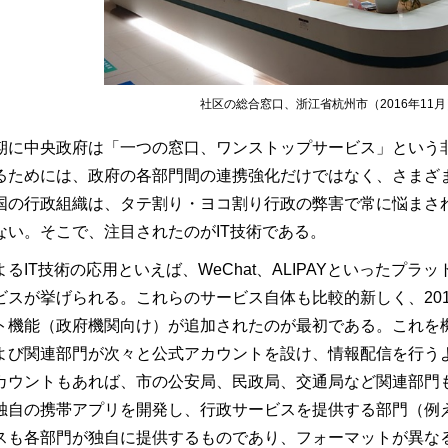
社区の総合窓口、浙江省杭州市（2016年11月
期に中央政府は「一つの窓口、ワンストップサービス」という
るためには、政府の各部門間の連携強化だけではなく、さまざ
国の行政組織は、タテ割り・ヨコ割り行政の弊害で常に悩まさ
ない。そこで、注目されたのがIT技術である。
よるIT技術の応用といえば、WeChat、ALIPAYといったプ
ビスが挙げられる。これらのサービス自体も比較的新しく、2012
ト機能（政府機関向け）が追加されたのが最初である。これを
よび関連部門が次々と公式アカウントを設け、情報配信を行う
カウントもあれば、市の公安局、民政局、交通局など関連部門
独自の携帯アプリを開発し、行政サービスを提供する部門（例
スも各部門が独自に提供するものであり、フォーマットが異な