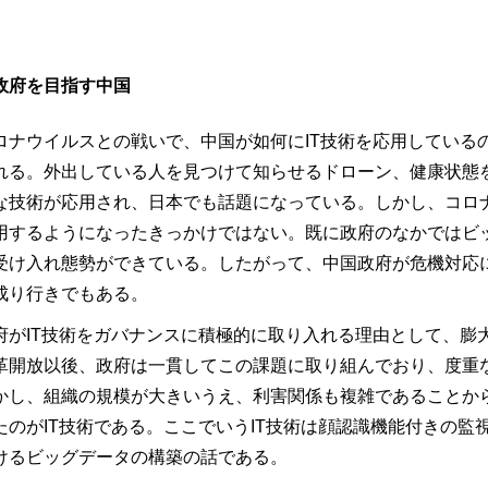
政府を目指す中国
ロナウイルスとの戦いで、中国が如何にIT技術を応用している
れる。外出している人を見つけて知らせるドローン、健康状態
な技術が応用され、日本でも話題になっている。しかし、コロナ
用するようになったきっかけではない。既に政府のなかではビッ
受け入れ態勢ができている。したがって、中国政府が危機対応
成り行きでもある。
府がIT技術をガバナンスに積極的に取り入れる理由として、膨
革開放以後、政府は一貫してこの課題に取り組んでおり、度重
かし、組織の規模が大きいうえ、利害関係も複雑であることか
たのがIT技術である。ここでいうIT技術は顔認識機能付きの
けるビッグデータの構築の話である。