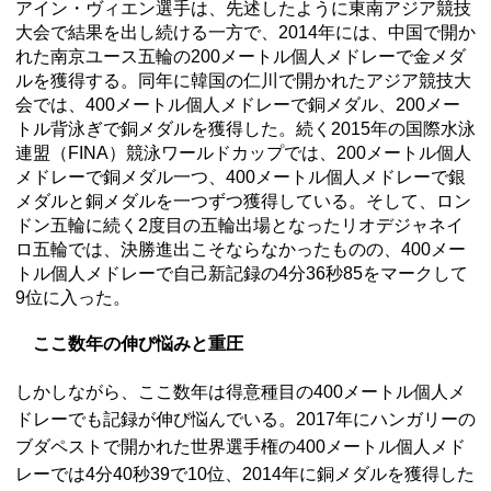
アイン・ヴィエン選手は、先述したように東南アジア競技
大会で結果を出し続ける一方で、2014年には、中国で開か
れた南京ユース五輪の200メートル個人メドレーで金メダ
ルを獲得する。同年に韓国の仁川で開かれたアジア競技大
会では、400メートル個人メドレーで銅メダル、200メー
トル背泳ぎで銅メダルを獲得した。続く2015年の国際水泳
連盟（FINA）競泳ワールドカップでは、200メートル個人
メドレーで銅メダル一つ、400メートル個人メドレーで銀
メダルと銅メダルを一つずつ獲得している。そして、ロン
ドン五輪に続く2度目の五輪出場となったリオデジャネイ
ロ五輪では、決勝進出こそならなかったものの、400メー
トル個人メドレーで自己新記録の4分36秒85をマークして
9位に入った。
ここ数年の伸び悩みと重圧
しかしながら、ここ数年は得意種目の400メートル個人メ
ドレーでも記録が伸び悩んでいる。2017年にハンガリーの
ブダペストで開かれた世界選手権の400メートル個人メド
レーでは4分40秒39で10位、2014年に銅メダルを獲得した