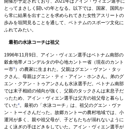
開催が予定されており、2021年はアイン・ヴィエン選手に
とってまさしく闘いの年となる。以下では、国家、国民か
ら常に結果を出すことを求められてきた女性アスリートの
歩みを垣間見ることを通して、ベトナムのスポーツ文化に
ふれてみたい。
最初の水泳コーチは祖父
1996年11月9日、アイン・ヴィエン選手はベトナム南部の
穀倉地帯メコンデルタの中心地カントー省（現在のカント
3
ー市
）の農家に生まれた。父親はグエン・ヴァン・タッ
クさん、母親はグエン・ティ・アイン・ホンさん。弟のグ
エン・クアン・トゥアンさんも水泳選手だ。ベトナム南部
では末子相続の傾向が強く、父親のタックさんは末息子だ
ったため、アイン・ヴィエン選手は父方の祖父母と暮らし
4
ていた
。最初の「水泳コーチ」は、祖父のグエン・ヴァ
ン・トーイさんだった。故郷カントーの農村地域では、小
運河が多く、親や祖父母が、子どもたちが溺れないように
よく泳ぎの手ほどきをしていた。アイン・ヴィエン選手が