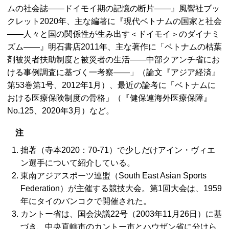
ムの社会誌――ドイモイ期の記憶の断片――』風響社ブッ
クレット2020年、主な編著に『現代ベトナムの国家と社会
――人々と国の関係性が生み出す＜ドイモイ＞のダイナミ
ズム――』明石書店2011年、主な著作に「ベトナムの枯葉
剤被災者扶助制度と被災者の生活――中部クアンチ省にお
ける事例調査に基づく一考察――」（論文『アジア経済』
第53巻第1号、2012年1月）、最近の論考に「ベトナムに
おける医療保険制度の骨格」（『健保連海外医療保障』
No.125、2020年3月）など。
注
拙著（寺本2020：70-71）で少しだけアイン・ヴィエ
ン選手について紹介している。
東南アジアスポーツ連盟（South East Asian Sports
Federation）が主催する競技大会。第1回大会は、1959
年にタイのバンコクで開催された。
カントー省は、国会決議22号（2003年11月26日）に基
づき、中央直轄市のカントー市とハウザン省に分けら