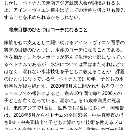
しかし、ベトナムで東南アジア競技大会が開催される以
上、アイン・ヴィエン選手はそこでの活躍を何よりも優先
することを求められるかもしれない。
将来目標のひとつはコーチになること
家族を心の支えとして闘い続けるアイン・ヴィエン選手の
将来の目標のひとつは、水泳のコーチになることである。
体を動かすことやスポーツが盛んで生活の一部になってい
るベトナムであるが、水泳については実はまだそれほどで
はなく、溺れない水泳技術を子どもに教えることが、課題
22
のひとつになっている
。ベトナムでは毎年、子どもの水
難事故が後を絶たず、2020年6月末に開かれたあるワーク
ショップでの報告によると、過去10年間で毎年2000人の
子どもが亡くなっている。溺水による15歳未満児の死者
23
は、東南アジアで1番目、世界でも2番目に多い
。同報告
は、2018年6月からベトナムの全国63省・中央直轄市のう
ち8省・中央直轄市で子どもに溺れない技術を教えるプロ
24
グラムが実施されたと伝えているが
、学校へのプール設