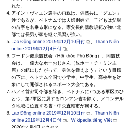
れた。
アイン・ヴィエン選手の両親は、偶然共に「グエン」
姓であるが、ベトナムでは夫婦別姓で、子どもは父親
の苗字を名乗る形になる。家父長的儒教規範が強い北
部では長男が家を継ぐ風習が強い。
Lao Động online 2019年12月10日付
、
Thanh Niên
online 2019年12月4日付
。
フードン健康競技会（Hội khỏe Phù Đổng）。同競技
会は、「偉大なホーおじさん（故ホー・チ・ミン主
席）の範にしたがって、身体を鍛えよう」という目標
の下に、ベトナム全国で小学生、中学生、高校生を対
象にして開催されるスポーツ大会である。
ハノイ首都司令部を除き、ベトナムに7つある軍区のひ
とつ。第7軍区に属するロンアン省を除く、メコンデル
タ地域に位置する省・中央直轄市が属する。
Lao Động online 2019年12月10日付
、
Thanh Niên
online 2019年12月4日付
、
Wikipedia tiếng Việt
2020年4月4日アクセス。