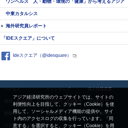
ワンヘルス 人・動物・環境の「健康」から考えるアジア
中東カタルシス
海外研究員レポート
「IDEスクエア」について
Ideスクエア（@idesquare）
アクセス
サイトマップ
個人情報保護
アジア経済研究所のウェブサイトでは、サイトの
採用・募集情報
利用規約・免責事項
調達情報
利便性向上を目指して、クッキー（Cookie）を使
用して、ソーシャルメディア機能の提供や、サイ
情報公開
推奨環境
お問い合わせ
ト内のアクセスログの収集を行っています。「同
アクセシビリティ
意する」を選択すると、クッキー（Cookie）を用