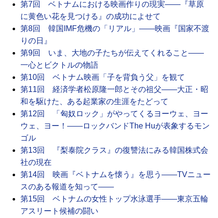
第7回 ベトナムにおける映画作りの現実――『草原
に黄色い花を見つける』の成功によせて
第8回 韓国IMF危機の「リアル」――映画『国家不渡
りの日』
第9回 いま、大地の子たちが伝えてくれること――
一心とビクトルの物語
第10回 ベトナム映画「子を背負う父」を観て
第11回 経済学者松原隆一郎とその祖父――大正・昭
和を駆けた、ある起業家の生涯をたどって
第12回 「匈奴ロック」がやってくるヨーウェ、ヨー
ウェ、ヨー！――ロックバンドThe Huが表象するモン
ゴル
第13回 『梨泰院クラス』の復讐法にみる韓国株式会
社の現在
第14回 映画『ベトナムを懐う』を思う――TVニュー
スのある報道を知って――
第15回 ベトナムの女性トップ水泳選手――東京五輪
アスリート候補の闘い