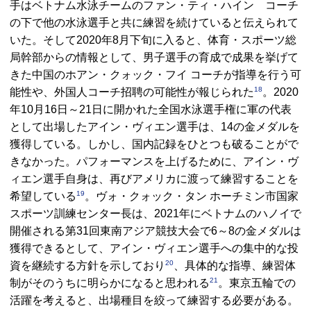
手はベトナム水泳チームのファン・ティ・ハイン コーチ
の下で他の水泳選手と共に練習を続けていると伝えられて
いた。そして2020年8月下旬に入ると、体育・スポーツ総
局幹部からの情報として、男子選手の育成で成果を挙げて
きた中国のホアン・クォック・フイ コーチが指導を行う可
18
能性や、外国人コーチ招聘の可能性が報じられた
。2020
年10月16日～21日に開かれた全国水泳選手権に軍の代表
として出場したアイン・ヴィエン選手は、14の金メダルを
獲得している。しかし、国内記録をひとつも破ることがで
きなかった。パフォーマンスを上げるために、アイン・ヴ
ィエン選手自身は、再びアメリカに渡って練習することを
19
希望している
。ヴォ・クォック・タン ホーチミン市国家
スポーツ訓練センター長は、2021年にベトナムのハノイで
開催される第31回東南アジア競技大会で6～8の金メダルは
獲得できるとして、アイン・ヴィエン選手への集中的な投
20
資を継続する方針を示しており
、具体的な指導、練習体
21
制がそのうちに明らかになると思われる
。東京五輪での
活躍を考えると、出場種目を絞って練習する必要がある。