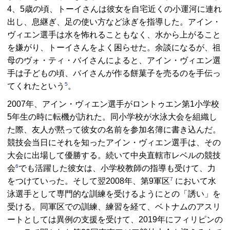
4、5歳の頃、トーイさんは彼女を自宅近くの小運河に連れ
出し、息継ぎ、足の使い方など泳ぎを指導した。アイン・
ヴィエン選手は水を怖れることもなく、水から上がること
を嫌がり、トーイさんをよく困らせた。余談になるが、祖
母のヴォ・ティ・バイさんによると、アイン・ヴィエン選
手は子どもの頃、バイさんが作る餅菓子を売るのを手伝っ
5
てくれたという
。
2007年、アイン・ヴィエン選手がロントゥエン第1小学校
5年生の時に転機が訪れた。同小学校が水泳大会を組織し
た際、友人が黙って彼女の名前を参加名簿に書き込んだ。
競技会当日にそれを知ったアイン・ヴィエン選手は、その
大会に出場して優勝する。続いて中央直轄市レベルの競技
6
会
でも活躍した彼女は、小学校教師の指導も受けて、力
7
をつけていった。そして翌2008年、第9軍区
において水
泳選手として専門的な訓練を受けるようにとの「誘い」を
受ける。同軍区での訓練、練習を経て、ベトナムのアスリ
ートとしては異例の支援を受けて、2019年にフィリピンの