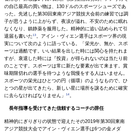
の自己最高の買い物は、130ドルのスポーツシューズであ
った。先述した第30回東南アジア競技大会前の練習では調
子が思うように上がらず、夜涙が溢れ、不安のために眠れ
なくなり、鎮静薬を服用した。精神的に追い詰められて引
13
退届も書いた
。アイン・ヴィエン選手はスポーツ界の現
実について次のように語っている。「栄光か、無か、スポ
ーツは過酷です。いい結果を出した時には関心を持たれま
すが、衰退した時には『投資』が得られないのは当たり前
のことです。スポーツは常に新たな要素が出て来ます。賞
味期限切れの選手を待つような我慢をする人はいません。
スポーツの栄光はひとつの円（循環）のようなもので、ひ
とつの星が出てきたら、新しい星に場所を譲るために確実
14
に去らなければなりません」
。
長年指導を受けてきた信頼するコーチの辞任
精神的にぎりぎりの状態で迎えたその2019年第30回東南
アジア競技大会でアイン・ヴィエン選手は6つの金メダ