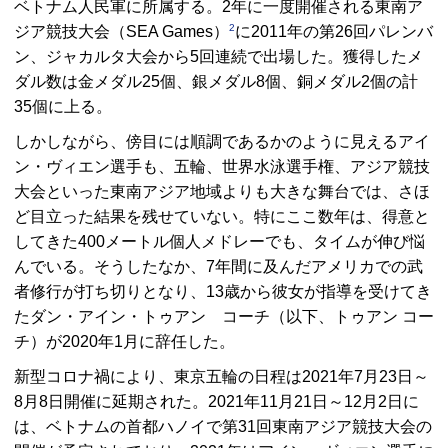
ベトナム人民軍に所属する。2年に一度開催される東南ア
2
ジア競技大会（SEA Games）
に2011年の第26回パレンバ
ン、ジャカルタ大会から5回連続で出場した。獲得したメ
ダル数は金メダル25個、銀メダル8個、銅メダル2個の計
35個に上る。
しかしながら、傍目には順調であるかのように見えるアイ
ン・ヴィエン選手も、五輪、世界水泳選手権、アジア競技
大会といった東南アジア地域よりも大きな舞台では、さほ
ど目立った結果を残せていない。特にここ数年は、得意と
してきた400メートル個人メドレーでも、タイムが伸び悩
んでいる。そうしたなか、7年間に及んだアメリカでの武
者修行が打ち切りとなり、13歳から彼女が指導を受けてき
たダン・アイン・トゥアン コーチ（以下、トゥアン コー
チ）が2020年1月に辞任した。
新型コロナ禍により、東京五輪の日程は2021年7月23日～
8月8日開催に延期された。2021年11月21日～12月2日に
は、ベトナムの首都ハノイで第31回東南アジア競技大会の