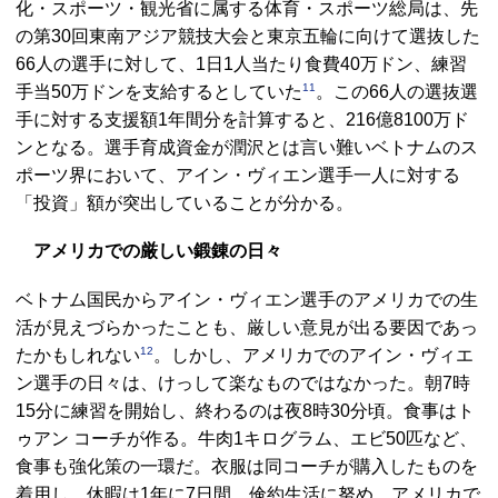
化・スポーツ・観光省に属する体育・スポーツ総局は、先
の第30回東南アジア競技大会と東京五輪に向けて選抜した
66人の選手に対して、1日1人当たり食費40万ドン、練習
11
手当50万ドンを支給するとしていた
。この66人の選抜選
手に対する支援額1年間分を計算すると、216億8100万ド
ンとなる。選手育成資金が潤沢とは言い難いベトナムのス
ポーツ界において、アイン・ヴィエン選手一人に対する
「投資」額が突出していることが分かる。
アメリカでの厳しい鍛錬の日々
ベトナム国民からアイン・ヴィエン選手のアメリカでの生
活が見えづらかったことも、厳しい意見が出る要因であっ
12
たかもしれない
。しかし、アメリカでのアイン・ヴィエ
ン選手の日々は、けっして楽なものではなかった。朝7時
15分に練習を開始し、終わるのは夜8時30分頃。食事はト
ゥアン コーチが作る。牛肉1キログラム、エビ50匹など、
食事も強化策の一環だ。衣服は同コーチが購入したものを
着用し、休暇は1年に7日間。倹約生活に努め、アメリカで