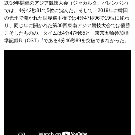
2018年開催のアジア競技大会（ジャカルタ、パレンバン）
では、4分42秒81で5位に沈んだ。そして、2019年に韓国
の光州で開かれた世界選手権では4分47秒96で19位に終わ
り、同じ年に開かれた第30回東南アジア競技大会では優勝
こそしたものの、タイムは4分47秒85と、東京五輪参加標
9
準記録B（OST）
である4分46秒89を突破できなかった。