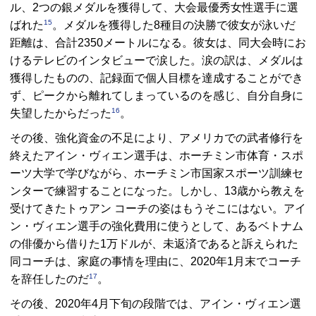
ル、2つの銀メダルを獲得して、大会最優秀女性選手に選
15
ばれた
。メダルを獲得した8種目の決勝で彼女が泳いだ
距離は、合計2350メートルになる。彼女は、同大会時にお
けるテレビのインタビューで涙した。涙の訳は、メダルは
獲得したものの、記録面で個人目標を達成することができ
ず、ピークから離れてしまっているのを感じ、自分自身に
16
失望したからだった
。
その後、強化資金の不足により、アメリカでの武者修行を
終えたアイン・ヴィエン選手は、ホーチミン市体育・スポ
ーツ大学で学びながら、ホーチミン市国家スポーツ訓練セ
ンターで練習することになった。しかし、13歳から教えを
受けてきたトゥアン コーチの姿はもうそこにはない。アイ
ン・ヴィエン選手の強化費用に使うとして、あるベトナム
の俳優から借りた1万ドルが、未返済であると訴えられた
同コーチは、家庭の事情を理由に、2020年1月末でコーチ
17
を辞任したのだ
。
その後、2020年4月下旬の段階では、アイン・ヴィエン選