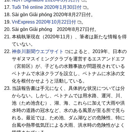
Tuổi Trẻ online 2020年1月30日付
。
Sài gòn Giải phóng 2020年8月27日付。
VnExpress 2020年10月22日付
。
Sài gòn Giải phóng 2020年8月27日付。
本稿執筆現在（2020年11月）、筆者は新たな情報を得
ていない。
神奈川新聞ウエブサイト
によると、2019年、日本の
サギヌマスイミングクラブを運営するエスアンドエフ
（宮前区）が、子どもの水難事故が問題視されている
ベトナムで水泳クラブを設立し、ベトナムに水泳の文
化を根付かせようと活動している。
当該報告書は手元になく、具体的な状況については分
からない。しかし、ベトナムでは用水路、運河、川、
池（ため池含む）、湖、海、これらに加えて大雨や洪
水時の道路の冠水など、水のある風景が至る所で見ら
れる。最近では、ため池、ダム湖などの危険性、特に
台風や熱帯低気圧による大雨、洪水時の危険性がよく