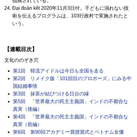
指摘されている。
Đại đoàn kết 2020年11月3日付。子どもに溺れない技
術を伝えるプログラムは、103行政村で実施されたと
いう。
【連載目次】
文化ののぞき穴
第1回 韓流アイドルは今日も全国を走る
第2回 リメイク版「101回目のプロポーズ」にみる中
国結婚事情
第3回 抹茶が結びつける日台の縁
第5回 「世界最大の民主主義国」インドの不都合な
真実（後編）
第4回 「世界最大の民主主義国」インドの不都合な
真実（前編）
第6回 第90回アカデミー賞授賞式とベトナム女優