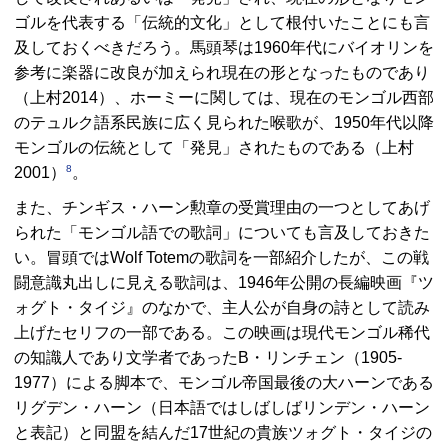
ゴルを代表する「伝統的文化」として根付いたことにも言
及しておくべきだろう。馬頭琴は1960年代にバイオリンを
参考に楽器に改良が加えられ現在の形となったものであり
（上村2014）、ホーミーに関しては、現在のモンゴル西部
のテュルク語系民族に広く見られた喉歌が、1950年代以降
モンゴルの伝統として「発見」されたものである（上村
8
2001）
。
また、チンギス・ハーン勲章の受賞理由の一つとしてあげ
られた「モンゴル語での歌詞」についても言及しておきた
い。冒頭ではWolf Totemの歌詞を一部紹介したが、この戦
闘意識丸出しに見える歌詞は、1946年公開の長編映画『ツ
ォグト・タイジ』のなかで、主人公が自身の詩として読み
上げたセリフの一部である。この映画は現代モンゴル稀代
の知識人であり文学者であったB・リンチェン（1905-
1977）による脚本で、モンゴル帝国最後の大ハーンである
リグデン・ハーン（日本語ではしばしばリンデン・ハーン
と表記）と同盟を結んだ17世紀の貴族ツォグト・タイジの