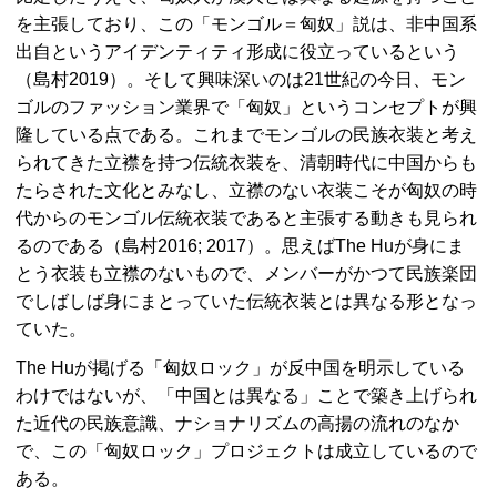
を主張しており、この「モンゴル＝匈奴」説は、非中国系
出自というアイデンティティ形成に役立っているという
（島村2019）。そして興味深いのは21世紀の今日、モン
ゴルのファッション業界で「匈奴」というコンセプトが興
隆している点である。これまでモンゴルの民族衣装と考え
られてきた立襟を持つ伝統衣装を、清朝時代に中国からも
たらされた文化とみなし、立襟のない衣装こそが匈奴の時
代からのモンゴル伝統衣装であると主張する動きも見られ
るのである（島村2016; 2017）。思えばThe Huが身にま
とう衣装も立襟のないもので、メンバーがかつて民族楽団
でしばしば身にまとっていた伝統衣装とは異なる形となっ
ていた。
The Huが掲げる「匈奴ロック」が反中国を明示している
わけではないが、「中国とは異なる」ことで築き上げられ
た近代の民族意識、ナショナリズムの高揚の流れのなか
で、この「匈奴ロック」プロジェクトは成立しているので
ある。