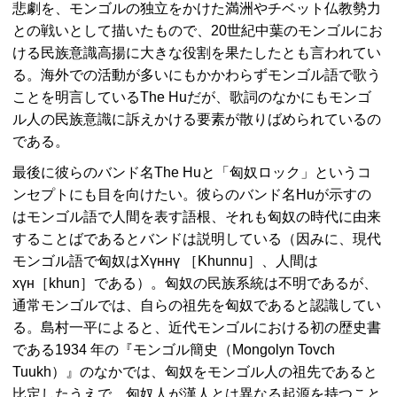
悲劇を、モンゴルの独立をかけた満洲やチベット仏教勢力
との戦いとして描いたもので、20世紀中葉のモンゴルにお
ける民族意識高揚に大きな役割を果たしたとも言われてい
る。海外での活動が多いにもかかわらずモンゴル語で歌う
ことを明言しているThe Huだが、歌詞のなかにもモンゴ
ル人の民族意識に訴えかける要素が散りばめられているの
である。
最後に彼らのバンド名The Huと「匈奴ロック」というコ
ンセプトにも目を向けたい。彼らのバンド名Huが示すの
はモンゴル語で人間を表す語根、それも匈奴の時代に由来
することばであるとバンドは説明している（因みに、現代
モンゴル語で匈奴はХүннү ［Khunnu］、人間は
хүн［khun］である）。匈奴の民族系統は不明であるが、
通常モンゴルでは、自らの祖先を匈奴であると認識してい
る。島村一平によると、近代モンゴルにおける初の歴史書
である1934 年の『モンゴル簡史（Mongolyn Tovch
Tuukh）』のなかでは、匈奴をモンゴル人の祖先であると
比定したうえで、匈奴人が漢人とは異なる起源を持つこと