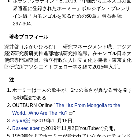
ボラク, ウラディン・E. 2015.「中国からユネスコの世
界遺産に登録されたホーミー」ボルジギン・ブレンサ
イン編『内モンゴルを知るための60章』明石書店:
297-304.
著者プロフィール
深井啓（ふかいひろむ） 研究マネージメント職、アジア
経済研究所研究推進部地域研究推進課。在モンゴル日本大
使館専門調査員、独立行政法人国立文化財機構・東京文化
財研究所アソシエイトフェロー等を経て2015年入所。
注
ホーミーは一人の歌手が、2つの高さが異なる音を発す
る歌唱法である。
OUTBURN Online "
The Hu: From Mongolia to the
World...Who Are The Hu?
"
Eguur
紙
2019年11月18日。
Бизнес өрөг
2019年11月2日YouTubeで公開。
1950年代までホーミーが歌われていなかったチャンド