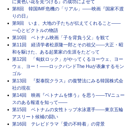
に黄色い花を見つける』の成功によせて
第8回 韓国IMF危機の「リアル」――映画『国家不渡
りの日』
第9回 いま、大地の子たちが伝えてくれること――
一心とビクトルの物語
第10回 ベトナム映画「子を背負う父」を観て
第11回 経済学者松原隆一郎とその祖父――大正・昭
和を駆けた、ある起業家の生涯をたどって
第12回 「匈奴ロック」がやってくるヨーウェ、ヨー
ウェ、ヨー！――ロックバンドThe Huが表象するモン
ゴル
第13回 『梨泰院クラス』の復讐法にみる韓国株式会
社の現在
第14回 映画『ベトナムを懐う』を思う――TVニュー
スのある報道を知って――
第15回 ベトナムの女性トップ水泳選手――東京五輪
アスリート候補の闘い
第16回 テレビドラマ「愛の不時着」の背景