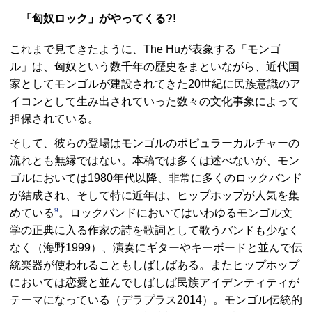
「匈奴ロック」がやってくる?!
これまで見てきたように、The Huが表象する「モンゴ
ル」は、匈奴という数千年の歴史をまといながら、近代国
家としてモンゴルが建設されてきた20世紀に民族意識のア
イコンとして生み出されていった数々の文化事象によって
担保されている。
そして、彼らの登場はモンゴルのポピュラーカルチャーの
流れとも無縁ではない。本稿では多くは述べないが、モン
ゴルにおいては1980年代以降、非常に多くのロックバンド
が結成され、そして特に近年は、ヒップホップが人気を集
9
めている
。ロックバンドにおいてはいわゆるモンゴル文
学の正典に入る作家の詩を歌詞として歌うバンドも少なく
なく（海野1999）、演奏にギターやキーボードと並んで伝
統楽器が使われることもしばしばある。またヒップホップ
においては恋愛と並んでしばしば民族アイデンティティが
テーマになっている（デラプラス2014）。モンゴル伝統的