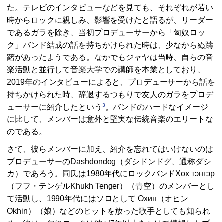
た。テレビのインタビューなどを見ても、それぞれが若い
時からロックに親しみ、影響を受けたと語るが、リーダー
であるガラを除き、当初プロデューサーから「匈奴ロッ
ク」バンド結成の話を持ちかけられた時は、少なからぬ躊
躇があったようである。なかでもジャヤは当時、自らの音
楽活動と並行して音楽大学での講師を本業としており、
2019年のインタビューによると、プロデューサーから話を
持ちかけられた時、辞退するつもりで友人のガラをプロデ
3
ューサーに紹介したという
。バンドのハードなイメージ
に比して、メンバーは意外と堅実な伝統音楽のエリートな
のである。
さて、彼らメンバーに加え、紹介を忘れてはいけないのは
プロデューサーのDashdondog（ダシドンドグ、通称ダシ
カ）であろう。同氏は1980年代にロックバンドХөх тэнгэр
（フフ・テンゲルKhukh Tenger）（青空）のメンバーとし
て活動し、1990年代にはソロとして Охин（オヒン
Okhin）（娘）などのヒットを放った歌手としても知られ