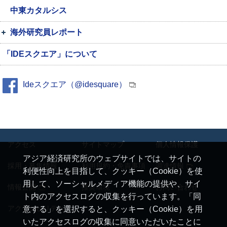
中東カタルシス
海外研究員レポート
「IDEスクエア」について
Ideスクエア（@idesquare）
アクセス
サイトマップ
個人情報保護
アジア経済研究所のウェブサイトでは、サイトの
採用・募集情報
利用規約・免責事項
調達情報
利便性向上を目指して、クッキー（Cookie）を使
用して、ソーシャルメディア機能の提供や、サイ
情報公開
推奨環境
お問い合わせ
ト内のアクセスログの収集を行っています。「同
アクセシビリティ
意する」を選択すると、クッキー（Cookie）を用
いたアクセスログの収集に同意いただいたことに