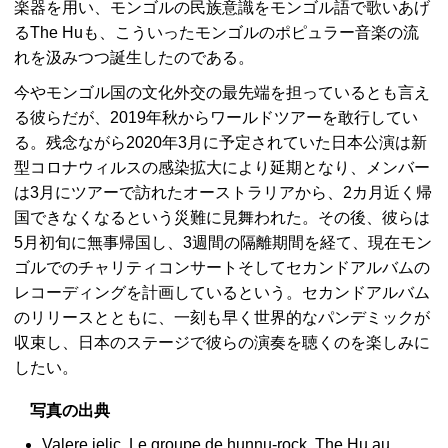
楽器を用い、モンゴルの民族意識をモンゴル語で歌いあげ
るThe Huも、こういったモンゴルのポピュラー音楽の流
れを汲みつつ誕生したのである。
今やモンゴル国の文化外交の最先端を担っているとも言え
る彼らだが、2019年秋からワールドツアーを敢行してい
る。残念ながら2020年3月に予定されていた日本公演は新
型コロナウィルスの感染拡大により延期となり、メンバー
は3月にツアーで訪れたオーストラリアから、2カ月近く帰
国できなくなるという災難に見舞われた。その後、彼らは
5月初旬に無事帰国し、3週間の隔離期間を経て、現在モン
ゴルでのチャリティコンサートそしてセカンドアルバムの
レコーディングを計画しているという。セカンドアルバム
のリリースとともに、一刻も早く世界的なパンデミックが
収束し、日本のステージで彼らの演奏を聴くのを楽しみに
したい。
写真の出典
Valere jelic, Le groupe de hunnu-rock, The Hu au