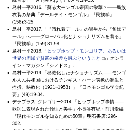
統音楽」『月刊みんぱく』8月号:14-15.
島村一平2016.「蘇る大モンゴル帝国の栄華？――民族
衣装の祭典「デールテイ・モンゴル」『民族学』
(158):3-25.
島村一平2017.「『晴れ着デール』の誕生から『匈奴デ
ール』へ――グローバル化とナショナリズムを着る」
『民族学』(159):81-98.
島村一平2018.「
ヒップホップ・モンゴリア、あるいは
世界の周縁で貧富の格差を叫ぶということ
」オンラ
イン・マガジン『シノドス』.
島村一平2019.「秘教化したナショナリズム――モンゴ
ル人民共和国におけるチンギス・ハーン表象の誕生と
挫折、秘教化（1921~1953）」『日本モンゴル学会紀
要』(49):19-34.
デラプラス, グレゴリー2014.「ヒップホップ事情――
歌詞に表現された倫理と美学」小長谷有紀・前川愛編
『現代モンゴルを知るための50章』明石書店: 296-
302.