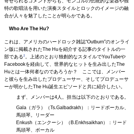
寄せられるコメントからも、モンゴルの伝統的な楽器や独
特の歌唱法を用いた演奏スタイルとロックのイメージの融
合が人々を魅了したことが明らかである。
Who Are The Hu?
これは、アメリカのハードロック雑誌“Outburn”のオンライ
ン版に掲載されたThe Huを紹介する記事のタイトルの一
2
部である
。上述のとおり独創的なスタイルでYouTubeや
Facebookを経由して、世界的なヒットを生み出したThe
Huとは一体何者なのであろうか？ ここでは、メンバー
と彼らを生み出したプロデューサー、そしてプロデューサ
ーが明かしたThe Hu誕生エピソードと共に紹介したい。
まず、メンバーは4人。担当は以下のとおりである。
Gala（ガラ）（Ts.Galbadrakh）：リードボーカル、
馬頭琴。リーダー
Enkush（エンクーシ）（B.Enkhsaikhan）：リード
馬頭琴、ボーカル