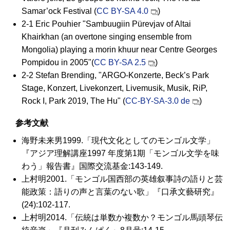
Samar’ock Festival (
CC BY-SA 4.0
)
2-1 Eric Pouhier "Sambuugiin Pürevjav of Altai
Khairkhan (an overtone singing ensemble from
Mongolia) playing a morin khuur near Centre Georges
Pompidou in 2005"(
CC BY-SA 2.5
)
2-2 Stefan Brending, "ARGO-Konzerte, Beck’s Park
Stage, Konzert, Livekonzert, Livemusik, Musik, RiP,
Rock I, Park 2019, The Hu" (
CC-BY-SA-3.0 de
)
参考文献
海野未来男1999.「現代文化としてのモンゴル文学」
『アジア理解講座1997 年度第1期「モンゴル文学を味
わう」報告書』国際交流基金:143-149.
上村明2001.「モンゴル国西部の英雄叙事詩の語りと芸
能政策：語りの声と言葉のない歌」『口承文藝研究』
(24):102-117.
上村明2014.「伝統は単数か複数か？モンゴル馬頭琴伝