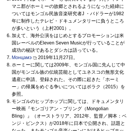
マニ郡がホーミーの故郷とされるようになった経緯に
ついてはモンゴル民族音楽研究者J ・バドラーが1982
年に制作したテレビ・ドキュメンタリーに負うところ
が多いという（上村2001）。
加えて、海外公演をはじめとするプロモーションは米
国レーベルのEleven Seven Musicが行っていることが
成功の秘訣であるとダシカは語っている。
Монцамэ
2019年11月27日。
ホーミーに関しては2009年、モンゴル国に先んじて中
国がモンゴル族の伝統芸能としてユネスコの無形文化
遺産に申請、登録された。その際に起きた「ホーミ
ー」の帰属をめぐる争いについてはボラク（2015）を
参照。
モンゴルのヒップホップに関しては、ドキュメンタリ
ー映画『モンゴリアン・ブリング（Mongolian
Bling）』（オーストラリア、2012年、監督／脚本：ベ
ンジ・ビンクス）が2018年に日本で公開され、話題と
なった。またモンゴル音楽シーンにおけるヒップホッ