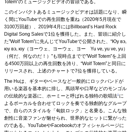
Totem”のミュージックビデオの冒頭である。
このインパクトあるミュージックビデオは話題になり、瞬
く間にYouTubeでの再生回数を重ね（2020年5月現在で
3100万回超）、2019年4月にはBillboard’s Hard Rock
Digital Song Salesで1位を獲得した。また、冒頭に紹介し
た”Wolf Totem”に先んじてYouTubeで公開された、“Юу вэ,
юу вэ, юу（ヨーウェ、ヨーウェ、ヨー Yu ve, yu ve, yu）
（何だ、何なのだ！）”も現時点までで”Wolf Totem”を上回
る4500万回以上の再生回数を誇り、“Wolf Totem”と同日に
リリースされ、上述のチャートで7位を獲得している。
The Huは、ギターやベースなど一般的にロックバンドが
用いる楽器を基本的に排し、馬頭琴や口琴などのモンゴル
1
の伝統的な楽器に、ホーミーと呼ばれる独特の歌唱法
に
よるボーカルを合わせてロックを奏でる独創的なグループ
で、自らのスタイルを「匈奴ロック」と名乗る。こんな独
創性に音楽ファンが魅せられ、世界的なヒットに繋がった
のである。YouTubeやFacebookのオフィシャルページに