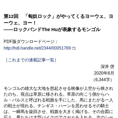
第12回 「匈奴ロック」がやってくるヨーウェ、ヨ
ーウェ、ヨー！
――ロックバンドThe Huが表象するモンゴル
PDF版ダウンロードページ：
http://hdl.handle.net/2344/00051769
［これまでの連載記事一覧］
深井 啓
2020年6月
（6,344字）
モンゴルの雄大な大地を想起させる映像が上空から映され
たのち、視点は草原に移される。草原の向こう側からハ
ル・バルスと呼ばれる戦旗を手にした、馬にまたがる一人
の戦士が現れる。チンギス・ハーンを思わせるその騎士
は、一瞬馬を旋回させ、戦旗を大きく掲げる。その合図に
応え、男たちは大型バイクのアクセルを入れる。次のシー