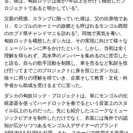
る。彼は、匈奴ロックは彼が7年以上をかけて構想したプ
4
ロジェクトであると明かしている
。
父親の死後、スランプに陥っていた彼は、父の出身地であ
り、モンゴルのホーミーの故郷とも呼ばれるモンゴル西部
5
のホブド県チャンドマニを訪れる
。同地で英気を養い、
匈奴ロックを構想したダシカは、その実現に向けて様々な
ミュージシャンに声をかけたという。しかし、当初は全く
理解を得られず、高水準のメンバーを集めるのに苦労した
と語る。自らの歌手活動を制限し、車を売るなど私財を投
げ打ってまでこのプロジェクトに身を投じたダシカは、
徐々に周りの理解を得ていき、企業そして教育・文化・科
学省から助成を受けるまでに至った。
ダシカの匈奴ロック・プロジェクトは、単にモンゴルの伝
統楽器を使ってハードロックを奏でるという音楽上のスタ
イル以上のものだった。先にも紹介したユニークなミュー
ジックビデオを制作しただけでなく、衣装には海外での認
知が広がりつつあるモンゴル人デザイナーのブランド
ARIUNAA SURIを起用、また、ステージで使用する楽器は