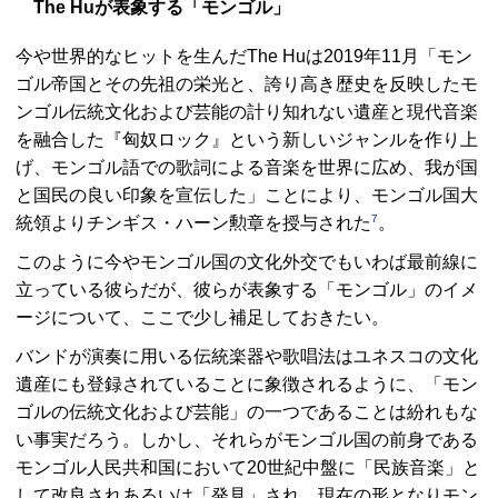
The Huが表象する「モンゴル」
今や世界的なヒットを生んだThe Huは2019年11月「モン
ゴル帝国とその先祖の栄光と、誇り高き歴史を反映したモ
ンゴル伝統文化および芸能の計り知れない遺産と現代音楽
を融合した『匈奴ロック』という新しいジャンルを作り上
げ、モンゴル語での歌詞による音楽を世界に広め、我が国
と国民の良い印象を宣伝した」ことにより、モンゴル国大
7
統領よりチンギス・ハーン勲章を授与された
。
このように今やモンゴル国の文化外交でもいわば最前線に
立っている彼らだが、彼らが表象する「モンゴル」のイメ
ージについて、ここで少し補足しておきたい。
バンドが演奏に用いる伝統楽器や歌唱法はユネスコの文化
遺産にも登録されていることに象徴されるように、「モン
ゴルの伝統文化および芸能」の一つであることは紛れもな
い事実だろう。しかし、それらがモンゴル国の前身である
モンゴル人民共和国において20世紀中盤に「民族音楽」と
して改良されあるいは「発見」され、現在の形となりモン