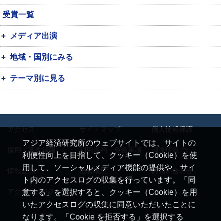
受賞一覧
メディア出演
地域・国別にみる
テーマ別に見る
アクセス
サイトマップ
個人情報保護
アジア経済研究所のウェブサイトでは、サイトの
採用・募集情報
利用規約・免責事項
調達情報
利便性向上を目指して、クッキー（Cookie）を使
用して、ソーシャルメディア機能の提供や、サイ
情報公開
推奨環境
お問い合わせ
ト内のアクセスログの収集を行っています。「同
アクセシビリティ
意する」を選択すると、クッキー（Cookie）を用
いたアクセスログの収集に同意いただいたことに
なります。「Cookie を拒否する」を選択する